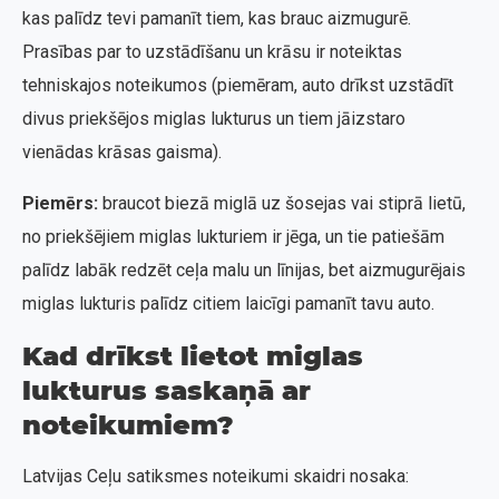
kas palīdz tevi pamanīt tiem, kas brauc aizmugurē.
Prasības par to uzstādīšanu un krāsu ir noteiktas
tehniskajos noteikumos (piemēram, auto drīkst uzstādīt
divus priekšējos miglas lukturus un tiem jāizstaro
vienādas krāsas gaisma).
Piemērs:
braucot biezā miglā uz šosejas vai stiprā lietū,
no priekšējiem miglas lukturiem ir jēga, un tie patiešām
palīdz labāk redzēt ceļa malu un līnijas, bet aizmugurējais
miglas lukturis palīdz citiem laicīgi pamanīt tavu auto.
Kad drīkst lietot miglas
lukturus saskaņā ar
noteikumiem?
Latvijas Ceļu satiksmes noteikumi skaidri nosaka: