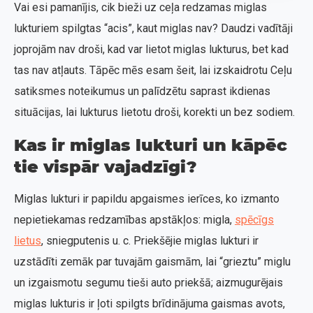
Vai esi pamanījis, cik bieži uz ceļa redzamas miglas
lukturiem spilgtas “acis”, kaut miglas nav? Daudzi vadītāji
joprojām nav droši, kad var lietot miglas lukturus, bet kad
tas nav atļauts. Tāpēc mēs esam šeit, lai izskaidrotu Ceļu
satiksmes noteikumus un palīdzētu saprast ikdienas
situācijas, lai lukturus lietotu droši, korekti un bez sodiem.
Kas ir miglas lukturi un kāpēc
tie vispār vajadzīgi?
Miglas lukturi ir papildu apgaismes ierīces, ko izmanto
nepietiekamas redzamības apstākļos: migla,
spēcīgs
lietus
, sniegputenis u. c. Priekšējie miglas lukturi ir
uzstādīti zemāk par tuvajām gaismām, lai “grieztu” miglu
un izgaismotu segumu tieši auto priekšā; aizmugurējais
miglas lukturis ir ļoti spilgts brīdinājuma gaismas avots,