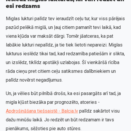
esi redzams
Miglas lukturi palīdz tev ieraudzīt ceļu tur, kur viss pārējais
pazūd pelēkā miglā, un ļauj citiem pamanīt tevi laikā, kad
viena kļūda var maksāt dārgi. Tomēr jāatceras, ka pat
labākie lukturi nepalīdz, ja tie tiek lietoti nepareizi. Miglas
lukturus ieslēdz tikai tad, kad redzamība patiešām ir slikta,
un izslēdz, tiklīdz apstākļi uzlabojas. Šī vienkāršā rīcība
rāda cieņu pret citiem ceļu satiksmes dalībniekiem un
palīdz novērst negadījumus.
Un, ja vēlies būt pilnībā drošs, ka esi pasargāts arī tad, ja
migla kļūst biezāka par prognozēto, atceries -
Apdrošināšana tiešsaistē - Balcia.lv
palīdz sakārtot visu
dažu minūšu laikā. Jo redzēt un būt redzamam ir tavs
pienākums, sēžoties pie auto stūres.