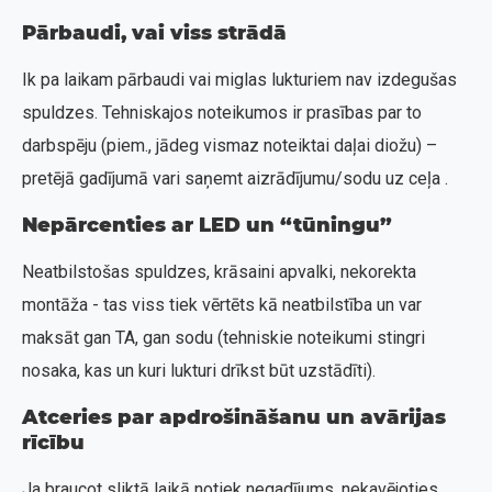
Pārbaudi, vai viss strādā
Ik pa laikam pārbaudi vai miglas lukturiem nav izdegušas
spuldzes. Tehniskajos noteikumos ir prasības par to
darbspēju (piem., jādeg vismaz noteiktai daļai diožu) –
pretējā gadījumā vari saņemt aizrādījumu/sodu uz ceļa .
Nepārcenties ar LED un “tūningu”
Neatbilstošas spuldzes, krāsaini apvalki, nekorekta
montāža - tas viss tiek vērtēts kā neatbilstība un var
maksāt gan TA, gan sodu (tehniskie noteikumi stingri
nosaka, kas un kuri lukturi drīkst būt uzstādīti).
Atceries par apdrošināšanu un avārijas
rīcību
Ja braucot sliktā laikā notiek negadījums, nekavējoties