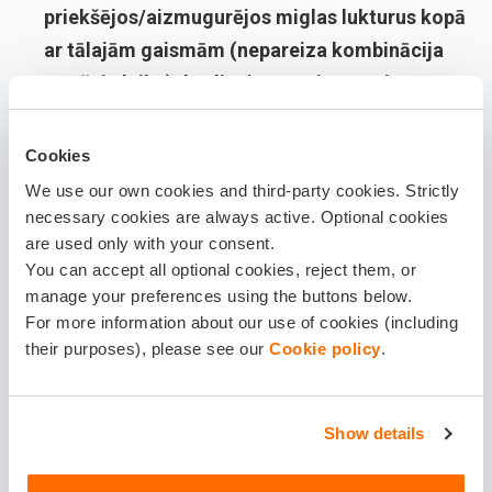
priekšējos/aizmugurējos miglas lukturus kopā
ar tālajām gaismām (nepareiza kombinācija
tumšajā laikā): brīdinājums vai parasti 15 €.
Kopsavilkums:
ja lieto miglas lukturus un ārā nav migla
Cookies
vai stiprs lietus/sniegs, tad riskē saņemt sodu.
We use our own cookies and third-party cookies. Strictly
Formalitātes nosaka Ceļu satiksmes likuma 64. panta
necessary cookies are always active. Optional cookies
grupas normas par ārējās apgaismes ierīcēm; konkrēto
are used only with your consent.
piemērošanu vari pārbaudīt oficiālajā likumu vietnē vai
You can accept all optional cookies, reject them, or
manage your preferences using the buttons below.
CSDD resursos.
For more information about our use of cookies (including
Padomi drošai un gudrai
their purposes), please see our
Cookie policy
.
miglas lukturu lietošanai
Priekšējie miglas lukturi + tuvās gaismas
Show details
= drošākais variants