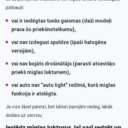
pārbaudi:
vai ir ieslēgtas tuvās gaismas (daži modeļi
prasa šo priekšnoteikumu),
vai nav izdegusi spuldze (īpaši halogēna
versijām),
vai nav bojāts drošinātājs (parasti atsevišķs
priekš miglas lukturiem),
vai auto nav “auto light” režīmā, kurā miglas
funkcija ir atslēgta.
Ja viss šķiet pareizi, bet lukturi joprojām nedeg, labāk
dodies uz servisu.
Ieslēdz miglas lukturus, lai vari redzēt un