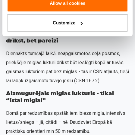
Priekšējos miglas lukturus visefektīvāk lietot kopā ar
Allow all cookies
tuvās gaismas lukturiem - tā iegūsti zemāku, plašāku
staru priekšā un normālu ceļa izgaismojumu tālāk.
Customize
Tumšā laikā neapgaismotos posmos -
drīkst, bet pareizi
Diennakts tumšajā laikā, neapgaismotos ceļa posmos,
priekšējie miglas lukturi drīkst būt ieslēgti kopā ar tuvās
gaismas lukturiem pat bez miglas - tas ir CSN atļauts, tieši
lai labāk izgaismotu tuvējo joslu (CSN 167.2)
Aizmugurējais miglas lukturis - tikai
“īstai miglai”
Domā par redzamības apstākļiem: bieza migla, intensīvs
lietus/sniegs – jā, citādi – nē. Daudzviet Eiropā kā
praktisku orientieri min 50 m redzamību.