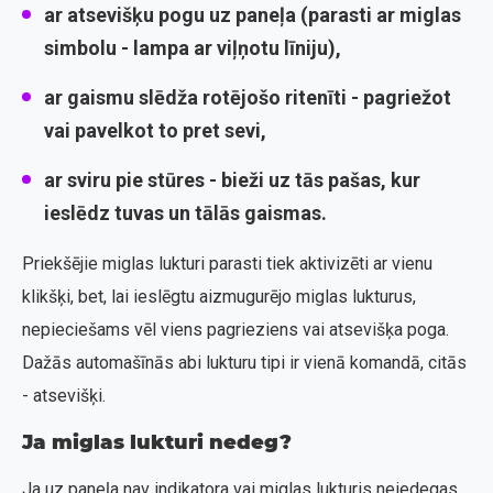
ar atsevišķu pogu uz paneļa (parasti ar miglas
simbolu - lampa ar viļņotu līniju),
ar gaismu slēdža rotējošo ritenīti - pagriežot
vai pavelkot to pret sevi,
ar sviru pie stūres - bieži uz tās pašas, kur
ieslēdz tuvas un tālās gaismas.
Priekšējie miglas lukturi parasti tiek aktivizēti ar vienu
klikšķi, bet, lai ieslēgtu aizmugurējo miglas lukturus,
nepieciešams vēl viens pagrieziens vai atsevišķa poga.
Dažās automašīnās abi lukturu tipi ir vienā komandā, citās
- atsevišķi.
Ja miglas lukturi nedeg?
Ja uz paneļa nav indikatora vai miglas lukturis neiedegas,