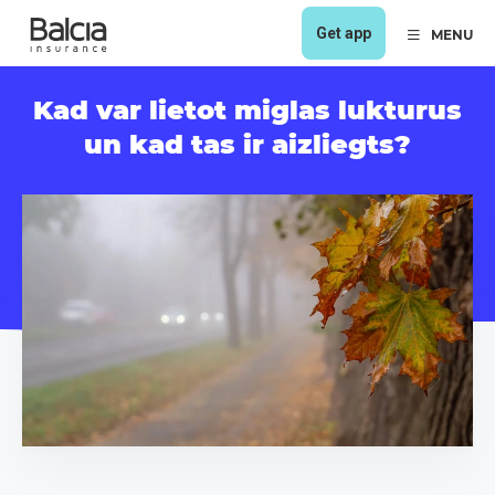
Get app
MENU
Kad var lietot miglas lukturus
un kad tas ir aizliegts?