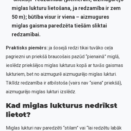
miglas lukturu lietošana, ja redzamība ir zem
50 m); būtība visur ir viena – aizmugures
miglas gaisma paredzēta tiešām sliktai
redzamībai.
Praktisks piemērs:
ja šosejā redzi tikai tuvāko ceļa
pagriezni un priekšā braucošais pazūd “pienainā” miglā,
ieslēdz priekšējos miglas lukturus kopā ar tuvās gaismas
lukturiem, bet no aizmugurē aizmugurējo miglas lukturi.
Tiklīdz redzamība ir atbilstoša (vairs nav “siena” priekšā),
aizmugurējo miglas lukturi izslēdz.
Kad miglas lukturus nedrīkst
lietot?
Miglas lukturi nav paredzēti “stilam” vai “lai redzētu labāk