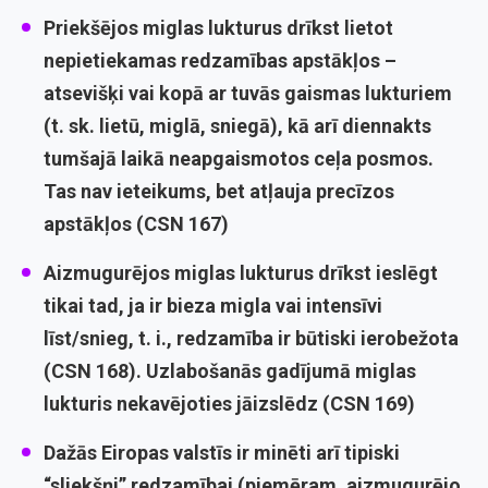
Priekšējos miglas lukturus drīkst lietot
nepietiekamas redzamības apstākļos –
atsevišķi vai kopā ar tuvās gaismas lukturiem
(t. sk. lietū, miglā, sniegā), kā arī diennakts
tumšajā laikā neapgaismotos ceļa posmos.
Tas nav ieteikums, bet atļauja precīzos
apstākļos (CSN 167)
Aizmugurējos miglas lukturus drīkst ieslēgt
tikai tad, ja ir bieza migla vai intensīvi
līst/snieg, t. i., redzamība ir būtiski ierobežota
(CSN 168). Uzlabošanās gadījumā miglas
lukturis nekavējoties jāizslēdz (CSN 169)
Dažās Eiropas valstīs ir minēti arī tipiski
“sliekšņi” redzamībai (piemēram, aizmugurējo