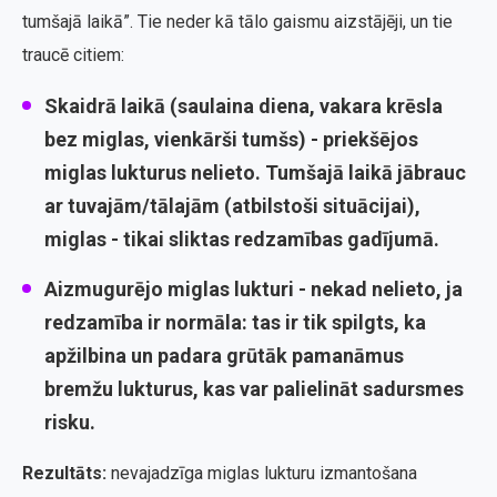
tumšajā laikā”. Tie neder kā tālo gaismu aizstājēji, un tie
traucē citiem:
Skaidrā laikā (saulaina diena, vakara krēsla
bez miglas, vienkārši tumšs) - priekšējos
miglas lukturus nelieto. Tumšajā laikā jābrauc
ar tuvajām/tālajām (atbilstoši situācijai),
miglas - tikai sliktas redzamības gadījumā.
Aizmugurējo miglas lukturi - nekad nelieto, ja
redzamība ir normāla: tas ir tik spilgts, ka
apžilbina un padara grūtāk pamanāmus
bremžu lukturus, kas var palielināt sadursmes
risku.
Rezultāts:
nevajadzīga miglas lukturu izmantošana