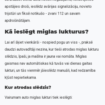
apstājies droši, ieslēdz avārijas signalizāciju, novieto
trijstūri un fiksē notikušo - zvani 112 un savam
apdrošinātājam.
Kā ieslēgt miglas lukturus?
Lai arī šķiet vienkārši - nospied pogu un viss -, praksē
daudzi autovadītāji nezina, kur tieši atrodas miglas lukturu
slēdzis, īpaši, ja mašīna ir jauna vai nomāta. Miglas
gaismas nav automātiskas kā tuvās vai dienas gaitas
lukturi, un tās vienmēr jāieslēdz manuāli, kad redzamība
kļūst nepietiekama.
Kur atrodas slēdzis?
Vairumam auto miglas lukturi tiek ieslēgti: