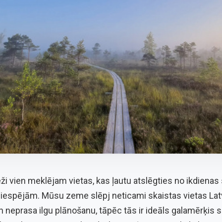
ieži vien meklējam vietas, kas ļautu atslēgties no ikdienas s
iespējām. Mūsu zeme slēpj neticami skaistas vietas Latvij
 neprasa ilgu plānošanu, tāpēc tās ir ideāls galamērķis