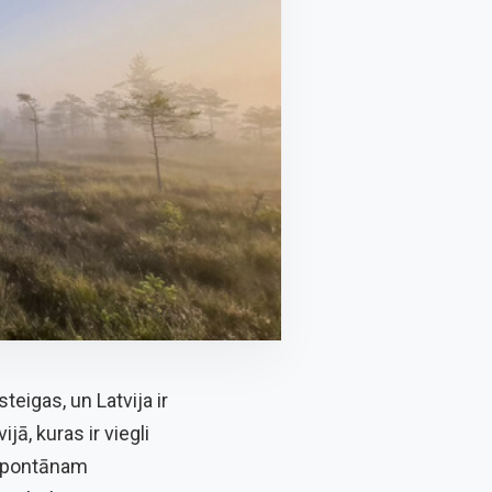
teigas, un Latvija ir
ā, kuras ir viegli
 spontānam