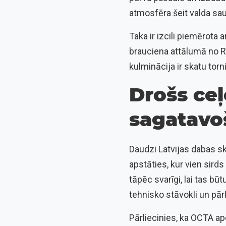
atmosfēra šeit valda saul
Taka ir izcili piemērota
brauciena attālumā no Rī
kulminācija ir skatu torn
Drošs ceļ
sagatavo
Daudzi Latvijas dabas sk
apstāties, kur vien sirds
tāpēc svarīgi, lai tas bū
tehnisko stāvokli un pār
Pārliecinies, ka OCTA ap