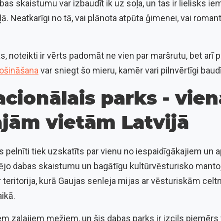
as skaistumu var izbaudīt ik uz soļa, un tas ir lielisks ie
. Neatkarīgi no tā, vai plānota atpūta ģimenei, vai roman
, noteikti ir vērts padomāt ne vien par maršrutu, bet arī p
ošināšana
var sniegt šo mieru, kamēr vari pilnvērtīgi baud
cionālais parks - vie
jām vietām Latvijā
 pelnīti tiek uzskatīts par vienu no iespaidīgākajiem un 
nējo dabas skaistumu un bagātīgu kultūrvēsturisko manto
 teritorija, kurā Gaujas senleja mijas ar vēsturiskām celt
aikā.
viem zaļajiem mežiem, un šis dabas parks ir izcils piemērs