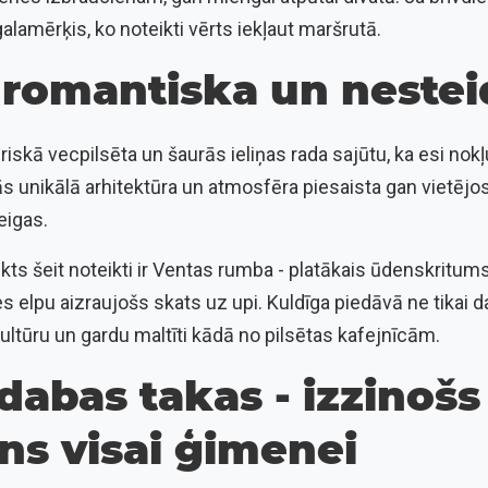
alamērķis, ko noteikti vērts iekļaut maršrutā.
 romantiska un nestei
uriskā vecpilsēta un šaurās ieliņas rada sajūtu, ka esi nokļu
tās unikālā arhitektūra un atmosfēra piesaista gan vietējos
eigas.
ts šeit noteikti ir Ventas rumba - platākais ūdenskritums
ies elpu aizraujošs skats uz upi. Kuldīga piedāvā ne tikai
kultūru un gardu maltīti kādā no pilsētas kafejnīcām.
dabas takas - izzinošs
ns visai ģimenei