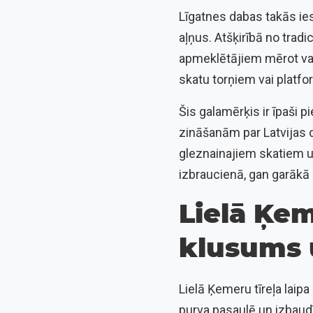
Līgatnes dabas takās ies
aļņus. Atšķirībā no trad
apmeklētājiem mērot vai
skatu torņiem vai platf
Šis galamērķis ir īpaši 
zināšanām par Latvijas d
gleznainajiem skatiem uz
izbraucienā, gan garākā
Lielā Ķem
klusums 
Lielā Ķemeru tīreļa laipa
purva pasaulē un izbaudī