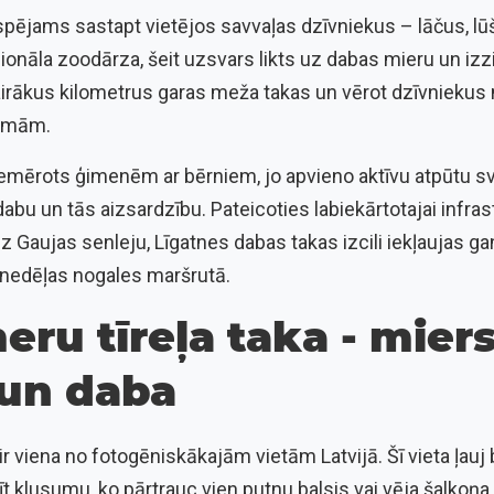
pējams sastapt vietējos savvaļas dzīvniekus – lāčus, lūš
icionāla zoodārza, šeit uzsvars likts uz dabas mieru un izz
rākus kilometrus garas meža takas un vērot dzīvniekus 
ormām.
piemērots ģimenēm ar bērniem, jo apvieno aktīvu atpūtu s
abu un tās aizsardzību. Pateicoties labiekārtotajai infras
 Gaujas senleju, Līgatnes dabas takas izcili iekļaujas g
 nedēļas nogales maršrutā.
eru tīreļa taka - miers
un daba
 ir viena no fotogēniskākajām vietām Latvijā. Šī vieta ļauj 
t klusumu, ko pārtrauc vien putnu balsis vai vēja šalkoņa