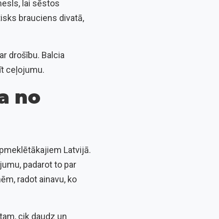
mesls, lai sēstos
tisks brauciens divatā,
ar drošību. Balcia
īt ceļojumu.
na no
apmeklētākajiem Latvijā.
jumu, padarot to par
nēm, radot ainavu, ko
 tam, cik daudz un