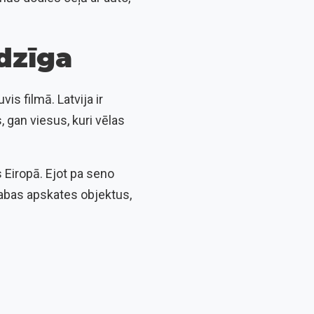
dzīga
vis filmā. Latvija ir
, gan viesus, kuri vēlas
 Eiropā. Ejot pa seno
 dabas apskates objektus,