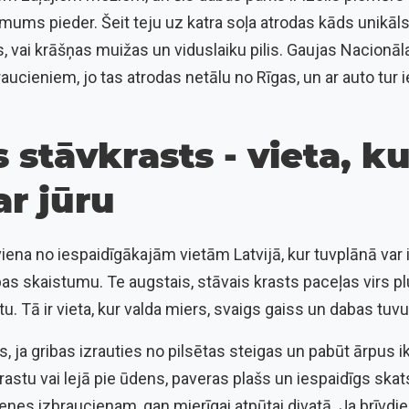
ms pieder. Šeit teju uz katra soļa atrodas kāds unikāls 
, vai krāšņas muižas un viduslaiku pilis. Gaujas Nacionālai
aucieniem, jo tas atrodas netālu no Rīgas, un ar auto tur
 stāvkrasts - vieta, k
ar jūru
iena no iespaidīgākajām vietām Latvijā, kur tuvplānā var i
s skaistumu. Te augstais, stāvais krasts paceļas virs pl
tu. Tā ir vieta, kur valda miers, svaigs gaiss un dabas tuv
s, ja gribas izrauties no pilsētas steigas un pabūt ārpus i
astu vai lejā pie ūdens, paveras plašs un iespaidīgs skats
nes izbraucienam, gan mierīgai atpūtai divatā. Ja brīvdie