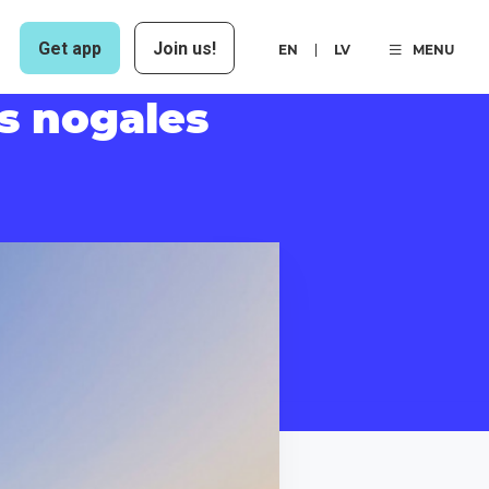
Get app
Join us!
EN
LV
MENU
as nogales