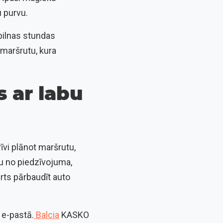
u purvu.
epilnas stundas
 maršrutu, kura
s ar labu
īvi plānot maršrutu,
aļu no piedzīvojuma,
ērts pārbaudīt auto
 e-pastā.
Balcia
KASKO