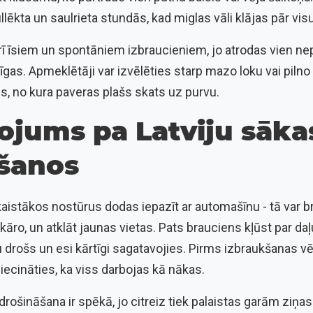
lēkta un saulrieta stundās, kad miglas vāli klājas pār vis
 arī īsiem un spontāniem izbraucieniem, jo atrodas vien n
gas. Apmeklētāji var izvēlēties starp mazo loku vai pilno
is, no kura paveras plašs skats uz purvu.
ojums pa Latviju sāka
šanos
aistākos nostūrus dodas iepazīt ar automašīnu - tā var br
 kāro, un atklāt jaunas vietas. Pats brauciens kļūst par d
tu drošs un esi kārtīgi sagatavojies. Pirms izbraukšanas v
liecināties, ka viss darbojas kā nākas.
drošināšana ir spēkā, jo citreiz tiek palaistas garām ziņas