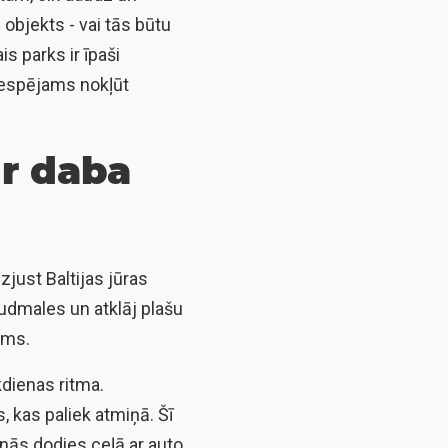
objekts - vai tās būtu
s parks ir īpaši
 iespējams nokļūt
ur daba
zjust Baltijas jūras
udmales un atklāj plašu
ums.
kdienas ritma.
, kas paliek atmiņā. Šī
nās dodies ceļā ar auto,