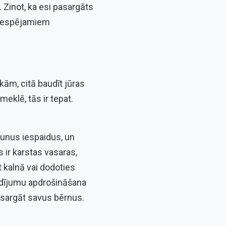
 Zinot, ka esi pasargāts
r iespējamiem
kām, citā baudīt jūras
eklē, tās ir tepat.
aunus iespaidus, un
s ir karstas vasaras,
 kalnā vai dodoties
gadījumu apdrošināšana
pasargāt savus bērnus.