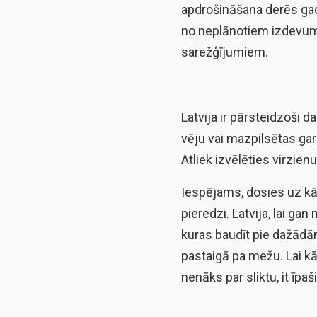
apdrošināšana derēs gadī
no neplānotiem izdevumie
sarežģījumiem.
Latvija ir pārsteidzoši 
vēju vai mazpilsētas gar
Atliek izvēlēties virzie
Iespējams, dosies uz kād
pieredzi. Latvija, lai ga
kuras baudīt pie dažādā
pastaigā pa mežu. Lai kā
nenāks par sliktu, it īpa