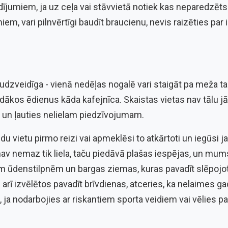
jumiem, ja uz ceļa vai stāvvietā notiek kas neparedzēts.
m, vari pilnvērtīgi baudīt braucienu, nevis raizēties pa
daudzveidīga - vienā nedēļas nogalē vari staigāt pa meža ta
dākos ēdienus kāda kafejnīca. Skaistas vietas nav tālu jām
nu un ļauties nelielam piedzīvojumam.
u vietu pirmo reizi vai apmeklēsi to atkārtoti un iegūsi j
n nav nemaz tik liela, taču piedāvā plašas iespējas, un mum
m ūdenstilpnēm un bargas ziemas, kuras pavadīt slēpojot
 arī izvēlētos pavadīt brīvdienas, atceries, ka nelaimes 
ši, ja nodarbojies ar riskantiem sporta veidiem vai vēlies 