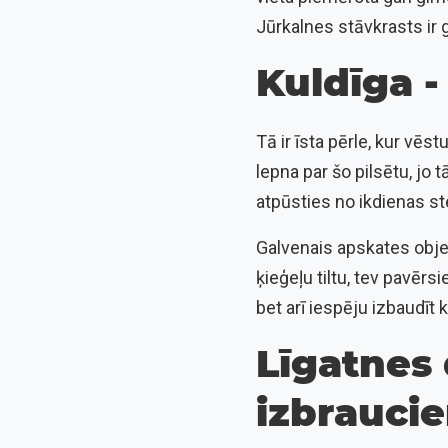
Jūrkalnes stāvkrasts ir g
Kuldīga -
Tā ir īsta pērle, kur vēst
lepna par šo pilsētu, jo 
atpūsties no ikdienas st
Galvenais apskates objek
ķieģeļu tiltu, tev pavērs
bet arī iespēju izbaudīt 
Līgatnes 
izbraucie