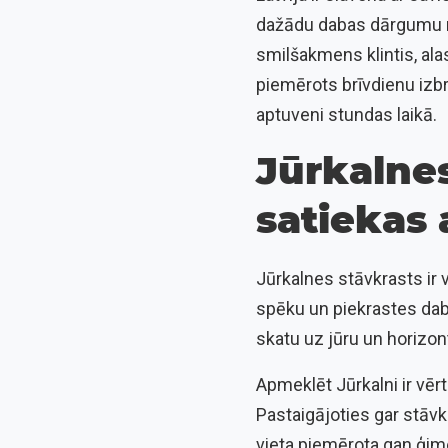
dažādu dabas dārgumu mu
smilšakmens klintis, alas
piemērots brīvdienu izbr
aptuveni stundas laikā.
Jūrkalnes
satiekas 
Jūrkalnes stāvkrasts ir v
spēku un piekrastes daba
skatu uz jūru un horizon
Apmeklēt Jūrkalni ir vērt
Pastaigājoties gar stāvkr
vieta piemērota gan ģime