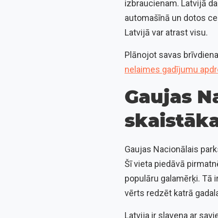
izbraucienam. Latvijā dab
automašīnā un dotos ceļā
Latvijā var atrast visu.
Plānojot savas brīvdienas
nelaimes gadījumu apdr
Gaujas Na
skaistāka
Gaujas Nacionālais parks
Šī vieta piedāvā pirmat
populāru galamērķi. Tā ir
vērts redzēt katrā gadal
Latvija ir slavena ar sa