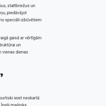
us, staltbriežus un
iņu, piedāvājot
no speciāli izbūvētiem
vaigā gaisā ar vērtīgām
truktūrai un
an vienas dienas
,
burtiski ieiet neskartā
. Īpaši maģiska