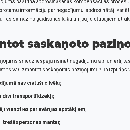
ņojums paātrina apdrošināšanas kompensācijas procesu
protamu informāciju par negadījumu, apdrošinātāji var 
Tas samazina gaidīšanas laiku un ļauj cietušajiem ātrā
ntot saskaņoto pazi
ņojums sniedz iespēju risināt negadījumu ātri un ērti, tas
mos var izmantot saskaņotais paziņojumu? Ja izpildās v
ījumā nav cietuši cilvēki;
 divi transportlīdzekļi;
ēji vienoties par avārijas apstākļiem;
i trešās personas mantai;