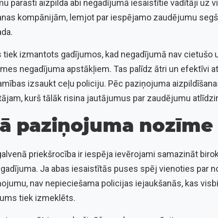
 parasti aizpilda abi negadījumā iesaistītie vadītāji uz vi
anas kompānijām, lemjot par iespējamo zaudējumu segša
ada.
 tiek izmantots gadījumos, kad negadījumā nav cietušo 
mes negadījuma apstākļiem. Tas palīdz ātri un efektīvi atr
amības izsaukt ceļu policiju. Pēc paziņojuma aizpildīšan
tājam, kurš tālāk risina jautājumus par zaudējumu atlīdz
ā paziņojuma nozīme
venā priekšrocība ir iespēja ievērojami samazināt birokrā
gadījuma. Ja abas iesaistītās puses spēj vienoties par 
ņojumu, nav nepieciešama policijas iejaukšanās, kas visbi
ums tiek izmeklēts.