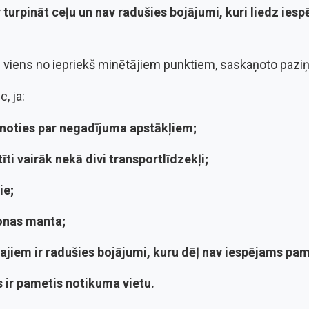
 turpināt ceļu un nav radušies bojājumi, kuri liedz iesp
ikai viens no iepriekš minētājiem punktiem, saskaņoto paz
, ja:
ienoties par negadījuma apstākļiem;
īti vairāk nekā divi transportlīdzekļi;
ie;
sonas manta;
ajiem ir radušies bojājumi, kuru dēļ nav iespējams pa
js ir pametis notikuma vietu.