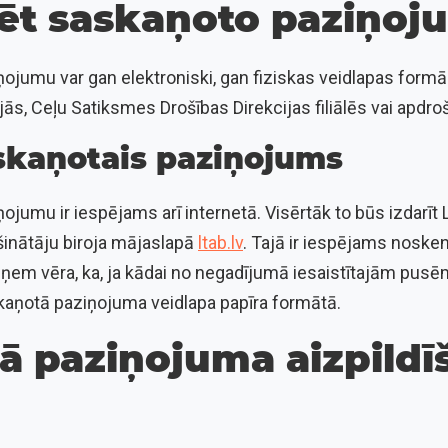
ēt saskaņoto paziņo
ņojumu var gan elektroniski, gan fiziskas veidlapas form
jās, Ceļu Satiksmes Drošības Direkcijas filiālēs vai apdr
skaņotais paziņojums
ojumu ir iespējams arī internetā. Visērtāk to būs izdarīt 
šinātāju biroja mājaslapā
ltab.lv
. Tajā ir iespējams noske
āņem vēra, ka, ja kādai no negadījumā iesaistītajām pusē
askaņotā paziņojuma veidlapa papīra formātā.
ā paziņojuma aizpildī