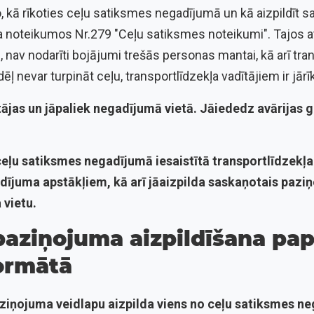
, kā rīkoties ceļu satiksmes negadījumā un kā aizpildīt s
 noteikumos Nr.279 "Ceļu satiksmes noteikumi". Tajos atr
 nav nodarīti bojājumi trešās personas mantai, kā arī tra
ēļ nevar turpināt ceļu, transportlīdzekļa vadītājiem ir jārī
ājas un jāpaliek negadījumā vietā. Jāiededz avārijas 
ceļu satiksmes negadījumā iesaistītā transportlīdzekļa
ījuma apstākļiem, kā arī jāaizpilda saskaņotais pazi
vietu.
aziņojuma aizpildīšana pap
ormātā
ziņojuma veidlapu aizpilda viens no ceļu satiksmes n