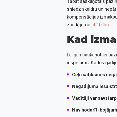
Tāpat saskaņotais pazi
sniedz skaidru un nepār
kompensācijas izmaksu. 
zaudējumu
atlīdzību
.
Kad izma
Lai gan saskaņotais pazi
iespējams. Kādos gadīju
Ceļu satiksmes negad
Negadījumā iesaistīti
Vadītāji var savstarp
Nav nodarīti bojājum