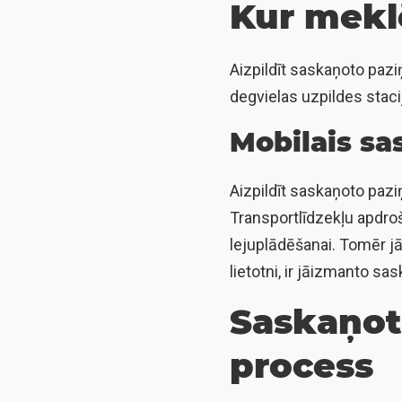
Kur mekl
Aizpildīt saskaņoto pazi
degvielas uzpildes staci
Mobilais sa
Aizpildīt saskaņoto paziņ
Transportlīdzekļu apdro
lejuplādēšanai. Tomēr j
lietotni, ir jāizmanto s
Saskaņot
process