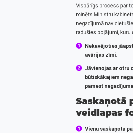
Vispārīgs process par to
minēts Ministru kabineta
negadījumā nav cietušie,
radušies bojājumi, kuru d
Nekavējoties jāapst
avārijas zīmi.
Jāvienojas ar otru 
būtiskākajiem negad
pamest negadījuma 
Saskaņotā p
veidlapas f
Vienu saskaņotā pa