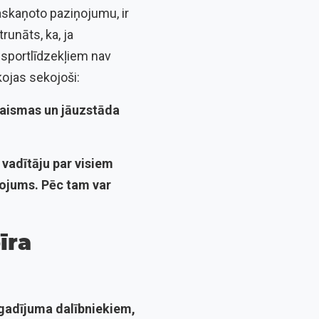
askaņoto paziņojumu, ir
unāts, ka, ja
nsportlīdzekļiem nav
kojas sekojoši:
gaismas un jāuzstāda
 vadītāju par visiem
ņojums. Pēc tam var
īra
egadījuma dalībniekiem,