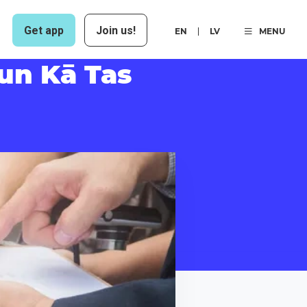
Get app
Join us!
EN
LV
MENU
un Kā Tas