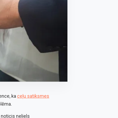
dence, ka
ceļu satiksmes
blēma.
noticis neliels