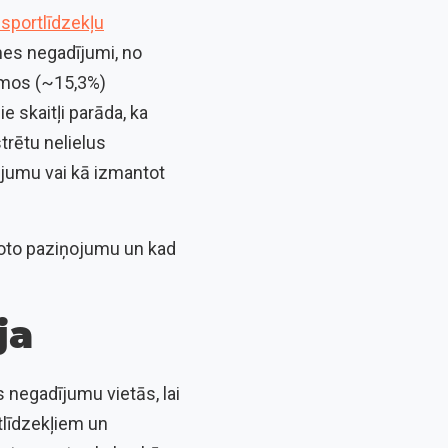
nsportlīdzekļu
mes negadījumi, no
jumos (~15,3%)
e skaitļi parāda, ka
trētu nelielus
ojumu vai kā izmantot
aņoto paziņojumu un kad
ja
 negadījumu vietās, lai
tlīdzekļiem un