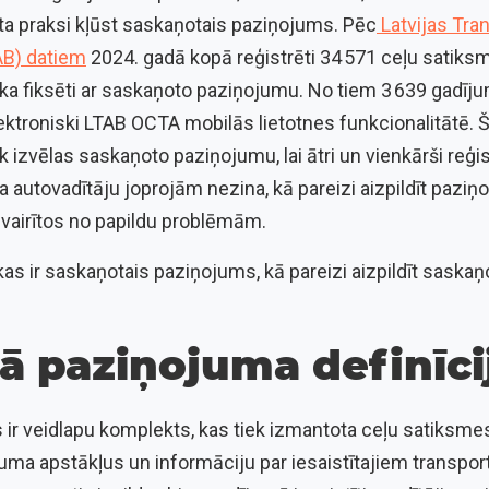
ta praksi kļūst saskaņotais paziņojums. Pēc
Latvijas Tra
AB) datiem
2024. gadā kopā reģistrēti 34 571 ceļu satiks
ika fiksēti ar saskaņoto paziņojumu. No tiem 3 639 gadī
ektroniski LTAB OCTA mobilās lietotnes funkcionalitātē. Ši
k izvēlas saskaņoto paziņojumu, lai ātri un vienkārši reģis
autovadītāju joprojām nezina, kā pareizi aizpildīt paziņ
izvairītos no papildu problēmām.
kas ir saskaņotais paziņojums, kā pareizi aizpildīt sask
ā paziņojuma definīci
ir veidlapu komplekts, kas tiek izmantota ceļu satiksmes
uma apstākļus un informāciju par iesaistītajiem transpor