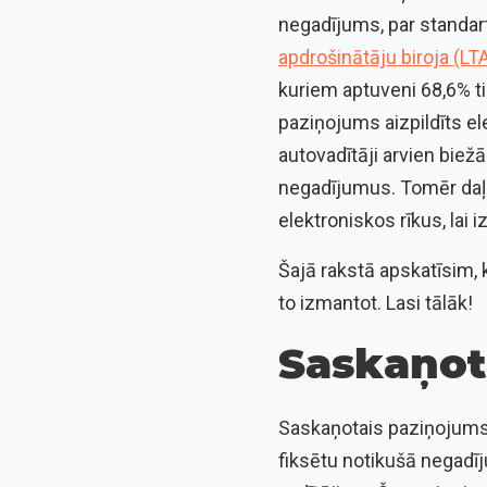
negadījums, par standar
apdrošinātāju biroja (LT
kuriem aptuveni 68,6% t
paziņojums aizpildīts el
autovadītāji arvien biežā
negadījumus. Tomēr daļa 
elektroniskos rīkus, lai 
Šajā rakstā apskatīsim, 
to izmantot. Lasi tālāk!
Saskaņot
Saskaņotais paziņojums 
fiksētu notikušā negadīj