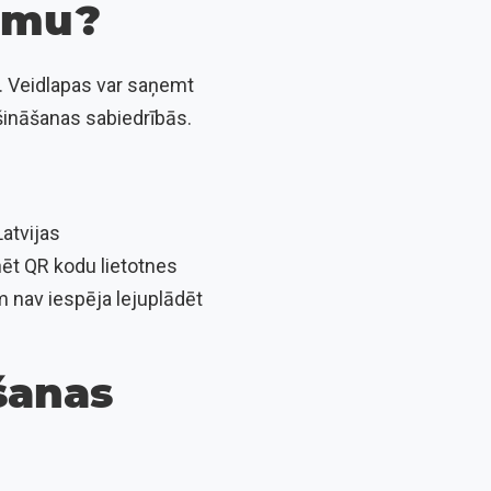
jumu?
ā. Veidlapas var saņemt
ošināšanas sabiedrībās.
Latvijas
nēt QR kodu lietotnes
m nav iespēja lejuplādēt
šanas