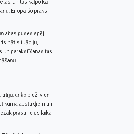
etas, un tas kalpo kā
nu. Eiropā šo praksi
un abas puses spēj
isināt situāciju,
as un parakstīšanas tas
ināšanu.
tiju, ar ko bieži vien
notikuma apstākļiem un
ežāk prasa lielus laika