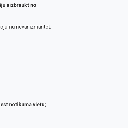
ēju aizbraukt no
iņojumu nevar izmantot.
mest notikuma vietu;