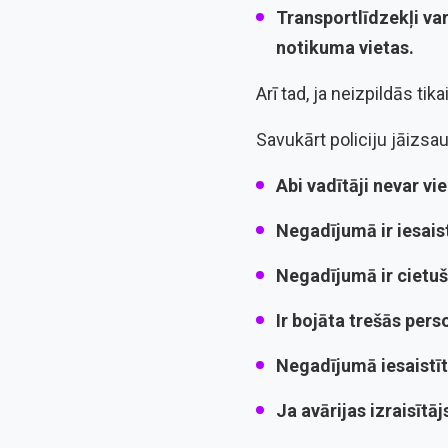
Transportlīdzekļi var
notikuma vietas.
Arī tad, ja neizpildās t
Savukārt policiju jāizsauc
Abi vadītāji nevar v
Negadījumā ir iesaist
Negadījumā ir cietuš
Ir bojāta trešās per
Negadījumā iesaistīt
Ja avārijas izraisītā