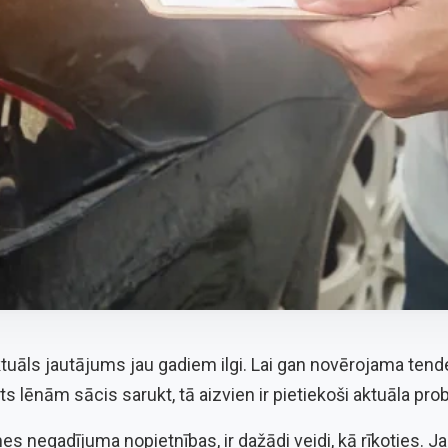
 aktuāls jautājums jau gadiem ilgi. Lai gan novērojama ten
s lēnām sācis sarukt, tā aizvien ir pietiekoši aktuāla pro
s negadījuma nopietnības, ir dažādi veidi, kā rīkoties. Ja 