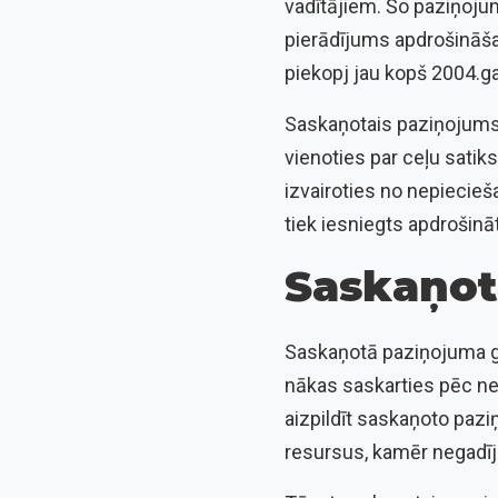
vadītājiem. Šo paziņojumu
pierādījums apdrošināš
piekopj jau kopš 2004.g
Saskaņotais paziņojums
vienoties par ceļu satiks
izvairoties no nepiecieš
tiek iesniegts apdrošinā
Saskaņot
Saskaņotā paziņojuma gal
nākas saskarties pēc ne
aizpildīt saskaņoto pazi
resursus, kamēr negadīj