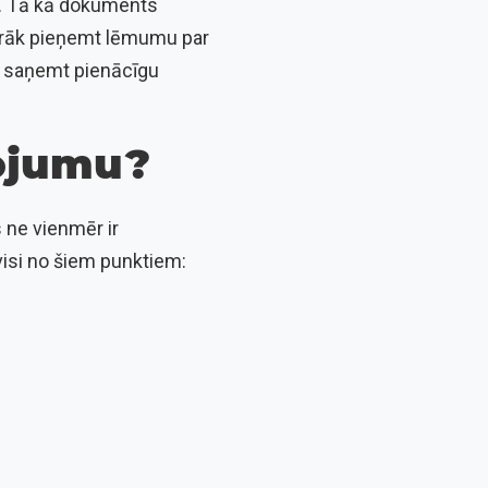
. Tā kā dokuments
ātrāk pieņemt lēmumu par
k saņemt pienācīgu
ņojumu?
 ne vienmēr ir
isi no šiem punktiem: