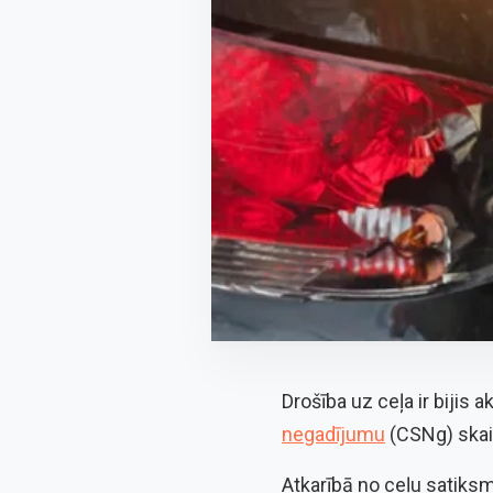
Drošība uz ceļa ir bijis
negadījumu
(CSNg) skait
Atkarībā no ceļu satiksme