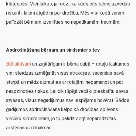
klātesošs! Vienlaikus,
ja redzi, ka kāds cits bērns uzvedas
riskanti, laipni atgādini par drošību. Mēs visi kopā varam
palīdzēt bērniem izvairīties no nepatīkamām traumām.
Apdrošināšana bērnam un sirdsmiers tev
Būt aktīvam
un ziņkārīgam ir bērna dabā – rotaļu laukumos
viņi steidzas izmēģināt visas atrakcijas, sacenšas savā
starpā un mēdz aizrauties ar rotaļām, nepamanot un pat
neapzinoties riskus. Lai cik rūpīgi vecāki pieskatītu savas
atvases, visus negadījumus nav iespējams novērst. Šādos
gadījumos apdrošināšana kalpo kā drošības spilvens
vecāku sirdsmieram, jo tā palīdz segt neparedzētas
ārstēšanās izmaksas.