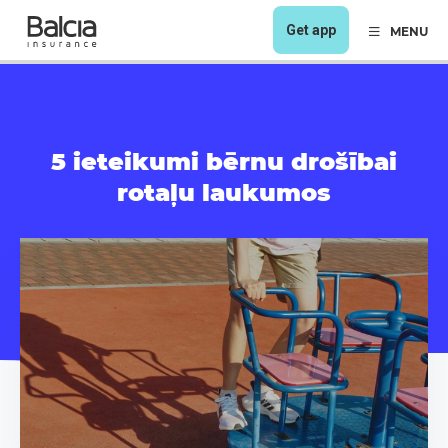
Get app
MENU
5 ieteikumi bērnu drošībai
rotaļu laukumos