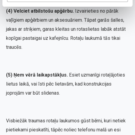
(4) Velciet atbilstošu apģērbu.
Izvairieties no pārāk
vaļīgiem apģērbiem un aksesuāriem. Tāpat garās šalles,
jakas ar striķiem, garas kleitas un rotaslietas labāk atstāt
kopīgai pastaigai uz kafejnīcu. Rotaļu laukumā tās tikai
traucēs.
(5) Ņem vērā laikapstākļus.
Esiet uzmanīgi rotaļājoties
lietus laikā, vai īsti pēc lietavām, kad konstrukcijas
joprojām var būt slidenas.
Visbiežāk traumas rotaļu laukumos gūst bērni, kuri netiek
pietiekami pieskatīti, tāpēc noliec telefonu malā un esi