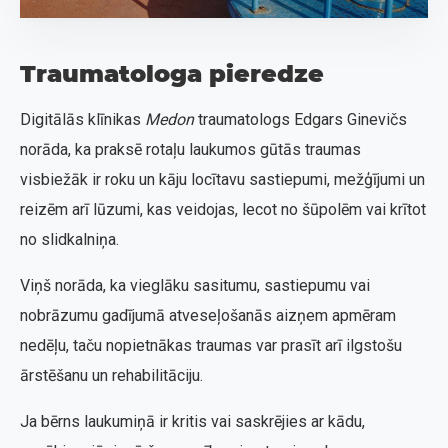
Traumatologa pieredze
Digitālās klīnikas
Medon
traumatologs Edgars Ginevičs
norāda, ka praksē rotaļu laukumos gūtās traumas
visbiežāk ir roku un kāju locītavu sastiepumi, mežģījumi un
reizēm arī lūzumi, kas veidojas, lecot no šūpolēm vai krītot
no slidkalniņa.
Viņš norāda, ka vieglāku sasitumu, sastiepumu vai
nobrāzumu gadījumā atveseļošanās aizņem apmēram
nedēļu, taču nopietnākas traumas var prasīt arī ilgstošu
ārstēšanu un rehabilitāciju.
Ja bērns laukumiņā ir kritis vai saskrējies ar kādu,