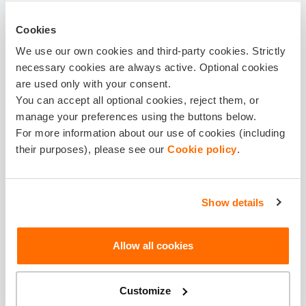
(2) Pārliecinies, vai rotaļu laukuma aprīkojums ir
drošs.
Atceries – ne visas konstrukcijas ir jaunas, vai
Cookies
ideālā darba kārtībā. Pārliecinies, vai kāda no tām nav
We use our own cookies and third-party cookies. Strictly
bojāta, vai šūpoles kārtīgi piestiprinātas pie konstrukcijas,
necessary cookies are always active. Optional cookies
vai nav kustīgu vai nolūzušu detaļu. Ja kāda no atrakcijām
are used only with your consent.
You can accept all optional cookies, reject them, or
bērnu laukumiņā ir norobežota ar lentu, izskaidro bērnam,
manage your preferences using the buttons below.
ko tas nozīmē un kāpēc tur nevar iet. Bojātas atrakcijas var
For more information about our use of cookies (including
būt patiešām bīstamas.
their purposes), please see our
Cookie policy
.
Show details
(3) Māci bērnam drošības noteikumus.
Nekad nav par
agru, lai skaidrotu, ka šūpoties labāk būs vienam, vai
Allow all cookies
netuvoties šūpolēm, ja tajās kāds ir, nelekt no augstuma un
negrūstīties.
Customize