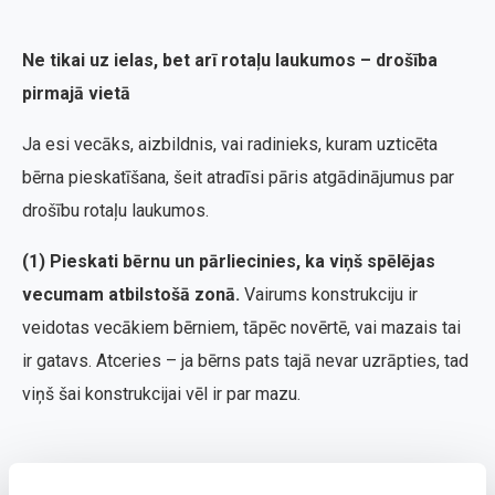
Ne tikai uz ielas, bet arī rotaļu laukumos – drošība
pirmajā vietā
Ja esi vecāks, aizbildnis, vai radinieks, kuram uzticēta
bērna pieskatīšana, šeit atradīsi pāris atgādinājumus par
drošību rotaļu laukumos.
(1) Pieskati bērnu un pārliecinies, ka viņš spēlējas
vecumam atbilstošā zonā.
Vairums konstrukciju ir
veidotas vecākiem bērniem, tāpēc novērtē, vai mazais tai
ir gatavs. Atceries – ja bērns pats tajā nevar uzrāpties, tad
viņš šai konstrukcijai vēl ir par mazu.