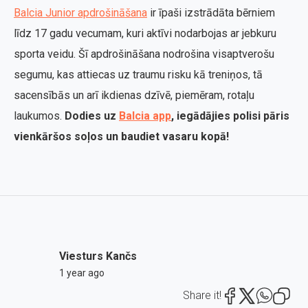
Balcia Junior apdrošināšana
ir īpaši izstrādāta bērniem
līdz 17 gadu vecumam, kuri aktīvi nodarbojas ar jebkuru
sporta veidu. Šī apdrošināšana nodrošina visaptverošu
segumu, kas attiecas uz traumu risku kā treniņos, tā
sacensībās un arī ikdienas dzīvē, piemēram, rotaļu
laukumos.
Dodies uz
Balcia app
, iegādājies polisi pāris
vienkāršos soļos un baudiet vasaru kopā!
Viesturs Kančs
1 year ago
Share it!