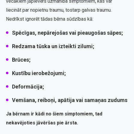
vecākiem jāpievērš uzmanība simptomiem, kas var
liecināt par nopietnu traumu, tostarp galvas traumu.
Nedrīkst ignorēt tādas bērna sūdzības kā:
Spēcīgas, nepārejošas vai pieaugošas sāpes;
Redzama tūska un izteikti zilumi;
Brūces;
Kustību ierobežojumi;
Deformācija;
Vemšana, reiboņi, apātija vai samaņas zudums
Ja bērnam ir kādi no šiem simptomiem, tad
nekavējoties jāvēršas pie ārsta.