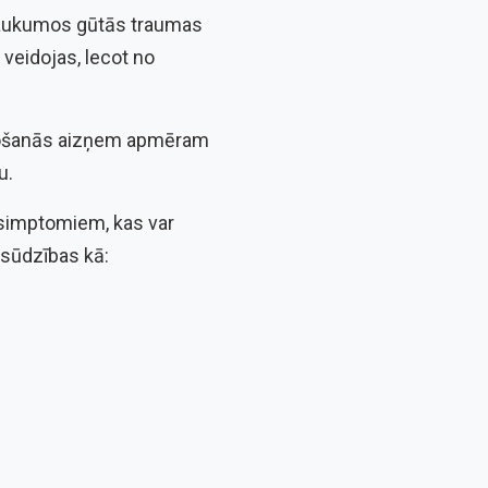
 laukumos gūtās traumas
 veidojas, lecot no
eļošanās aizņem apmēram
ju.
 simptomiem, kas var
a sūdzības kā: