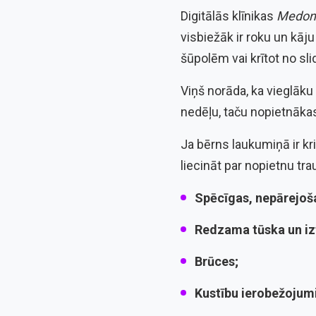
Digitālās klīnikas
Medon
visbiežāk ir roku un kāj
šūpolēm vai krītot no sli
Viņš norāda, ka vieglā
nedēļu, taču nopietnākas
Ja bērns laukumiņā ir kr
liecināt par nopietnu tr
Spēcīgas, nepārejoš
Redzama tūska un izt
Brūces;
Kustību ierobežojumi