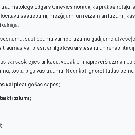
traumatologs Edgars Ginevičs norāda, ka praksē rotaļu
u locītavu sastiepumi, mežģījumi un reizēm arī lūzumi, kas
dkalniņa.
ku sasitumu, sastiepumu vai nobrāzumu gadījumā atves
 traumas var prasīt arī ilgstošu ārstēšanu un rehabilitāci
itis vai saskrējies ar kādu, vecākiem jāpievērš uzmanība
aumu, tostarp galvas traumu. Nedrīkst ignorēt tādas bērn
as vai pieaugošas sāpes;
eikti zilumi;
;