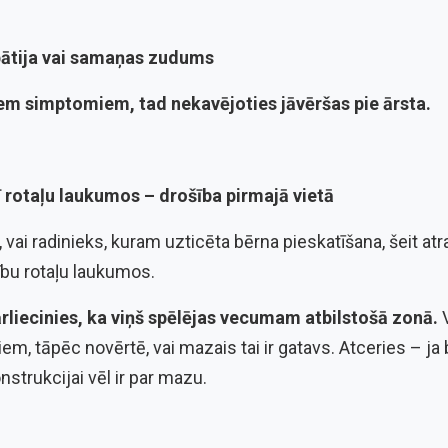
pātija vai samaņas zudums
iem simptomiem, tad nekavējoties jāvēršas pie ārsta.
rī rotaļu laukumos – drošība pirmajā vietā
, vai radinieks, kuram uzticēta bērna pieskatīšana, šeit atr
ību rotaļu laukumos.
ārliecinies, ka viņš spēlējas vecumam atbilstošā zonā.
V
m, tāpēc novērtē, vai mazais tai ir gatavs. Atceries – ja 
onstrukcijai vēl ir par mazu.