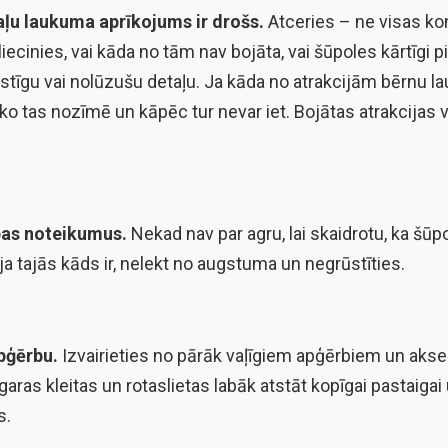
taļu laukuma aprīkojums ir drošs.
Atceries – ne visas kon
liecinies, vai kāda no tām nav bojāta, vai šūpoles kārtīgi p
ustīgu vai nolūzušu detaļu. Ja kāda no atrakcijām bērnu l
 ko tas nozīmē un kāpēc tur nevar iet. Bojātas atrakcijas 
bas noteikumus.
Nekad nav par agru, lai skaidrotu, ka šūp
ja tajās kāds ir, nelekt no augstuma un negrūstīties.
apģērbu.
Izvairieties no pārāk vaļīgiem apģērbiem un aks
, garas kleitas un rotaslietas labāk atstāt kopīgai pastaigai
s.