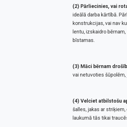
(2) Pārliecinies, vai ro
ideālā darba kārtībā. Pār
konstrukcijas, vai nav k
lentu, izskaidro bērnam,
bīstamas.
(3) Māci bērnam drošī
vai netuvoties šūpolēm, 
(4) Velciet atbilstošu 
šalles, jakas ar striķiem
laukumā tās tikai traucē