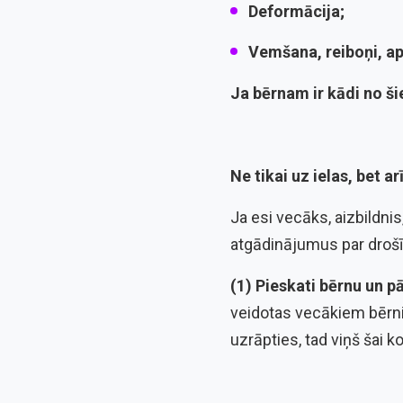
Deformācija;
Vemšana, reiboņi, a
Ja bērnam ir kādi no š
Ne tikai uz ielas, bet a
Ja esi vecāks, aizbildnis
atgādinājumus par droš
(1) Pieskati bērnu un p
veidotas vecākiem bērnie
uzrāpties, tad viņš šai k