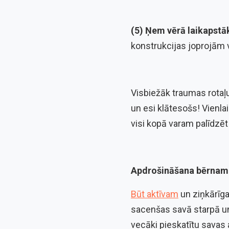
(5) Ņem vērā laikapstā
konstrukcijas joprojām 
Visbiežāk traumas rotaļu
un esi klātesošs! Vienla
visi kopā varam palīdzē
Apdrošināšana bērnam 
Būt aktīvam
un ziņkārīga
sacenšas savā starpā un 
vecāki pieskatītu savas