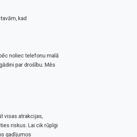
ietavām, kad
āpēc noliec telefonu malā
atgādini par drošību. Mēs
 visas atrakcijas,
s riskus. Lai cik rūpīgi
dos gadījumos