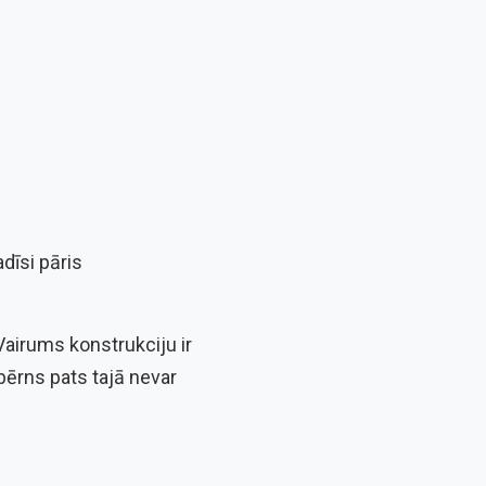
adīsi pāris
airums konstrukciju ir
bērns pats tajā nevar