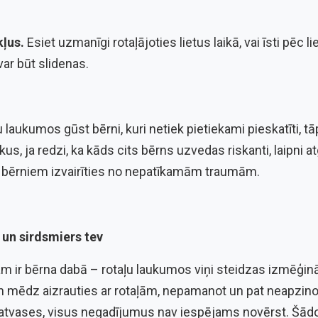
kļus.
Esiet uzmanīgi rotaļājoties lietus laikā, vai īsti pēc l
var būt slidenas.
 laukumos gūst bērni, kuri netiek pietiekami pieskatīti, t
ikus,
ja redzi, ka kāds cits bērns uzvedas riskanti, laipni 
t bērniem izvairīties no nepatīkamām traumām.
un sirdsmiers tev
m ir bērna dabā – rotaļu laukumos viņi steidzas izmēģināt
mēdz aizrauties ar rotaļām, nepamanot un pat neapzinotie
 atvases, visus negadījumus nav iespējams novērst. Šā