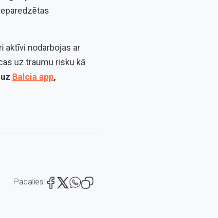
 neparedzētas
i aktīvi nodarbojas ar
cas uz traumu risku kā
 uz
Balcia app
,
Padalies!