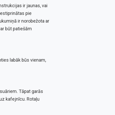
strukcijas ir jaunas, vai
iestiprinātas pie
aukumiņā ir norobežota ar
var būt patiešām
oties labāk būs vienam,
esuāriem. Tāpat garās
 uz kafejnīcu. Rotaļu