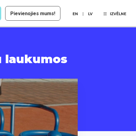
Pievienojies mums!
EN
LV
IZVĒLNE
ļu laukumos