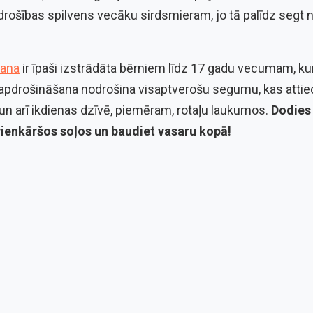
drošības spilvens vecāku sirdsmieram, jo tā palīdz segt
šana
ir īpaši izstrādāta bērniem līdz 17 gadu vecumam, kur
ī apdrošināšana nodrošina visaptverošu segumu, kas attie
un arī ikdienas dzīvē, piemēram, rotaļu laukumos.
Dodies
 vienkāršos soļos un baudiet vasaru kopā!