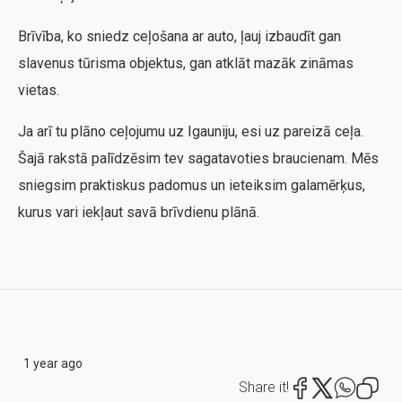
Brīvība, ko sniedz ceļošana ar auto, ļauj izbaudīt gan
slavenus tūrisma objektus, gan atklāt mazāk zināmas
vietas.
Ja arī tu plāno ceļojumu uz Igauniju, esi uz pareizā ceļa.
Šajā rakstā palīdzēsim tev sagatavoties braucienam. Mēs
sniegsim praktiskus padomus un ieteiksim galamērķus,
kurus vari iekļaut savā brīvdienu plānā.
1 year ago
Share it!