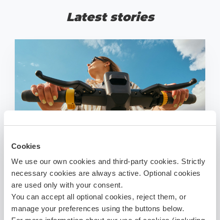
Latest stories
Cookies
We use our own cookies and third-party cookies. Strictly
BALCIA PARŪPĒSIES
necessary cookies are always active. Optional cookies
PAR DROŠU BEZMAKSAS
are used only with your consent.
STĀVVIETU
You can accept all optional cookies, reject them, or
manage your preferences using the buttons below.
VELOSIPĒDIEM UN