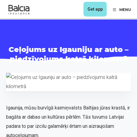
Get app
MENU
Ceļojums uz Igauniju ar auto –
piedzīvojums katrā kilometrā
Igaunija, mūsu burvīgā kaimiņvalsts Baltijas jūras krastā, ir
bagāta ar dabas un kultūras pērlēm. Tās tuvums Latvijai
padara to par izcilu galamērķi ērtam un aizraujošam
autoceļojumam.