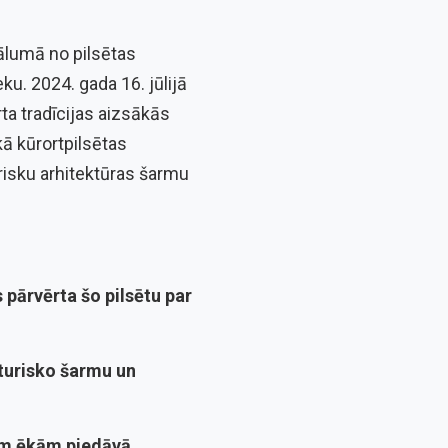
tālumā no pilsētas
u. 2024. gada 16. jūlijā
ta tradīcijas aizsākās
kā kūrortpilsētas
risku arhitektūras šarmu
pārvērta šo pilsētu par
sturisko šarmu un
jām ēkām piedāvā