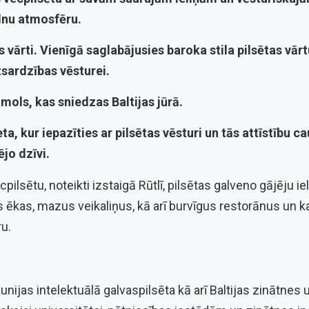
lnu atmosfēru.
s vārti
. Vienīgā saglabājusies baroka stila pilsētas vārtu
sardzības vēsturei.
mols, kas sniedzas Baltijas jūrā.
eta, kur iepazīties ar pilsētas vēsturi un tās attīstību 
ējo dzīvi.
lsētu, noteikti izstaigā Rūtlī, pilsētas galveno gājēju ie
s ēkas, mazus veikaliņus, kā arī burvīgus restorānus un 
u.
unijas intelektuālā galvaspilsēta kā arī Baltijas zinātnes u