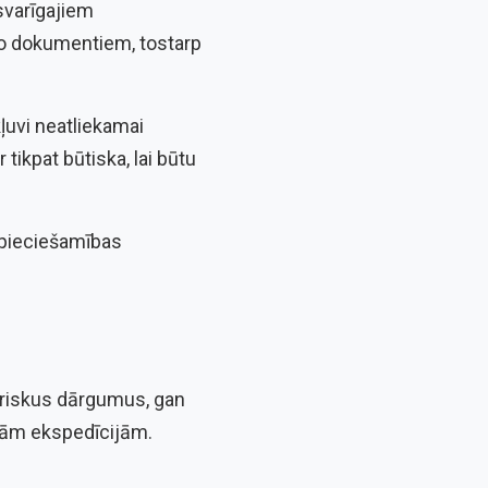
 svarīgajiem
uto dokumentiem, tostarp
ļuvi neatliekamai
r tikpat būtiska, lai būtu
nepieciešamības
uriskus dārgumus, gan
ākām ekspedīcijām.