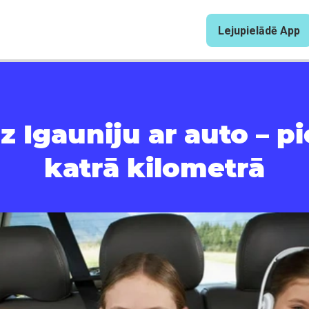
Lejupielādē App
z Igauniju ar auto – p
katrā kilometrā