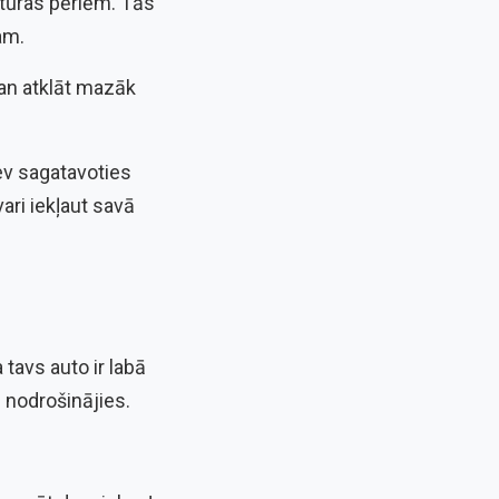
ultūras pērlēm. Tās
am.
gan atklāt mazāk
tev sagatavoties
ri iekļaut savā
 tavs auto ir labā
i nodrošinājies.