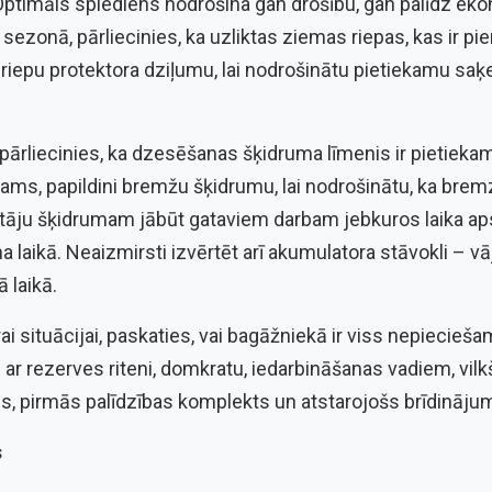
 Optimāls spiediens nodrošina gan drošību, gan palīdz ek
ezonā, pārliecinies, ka uzliktas ziemas riepas, kas ir pi
 riepu protektora dziļumu, lai nodrošinātu pietiekamu saķ
pārliecinies, ka dzesēšanas šķidruma līmenis ir pietieka
ams, papildini bremžu šķidrumu, lai nodrošinātu, ka brem
tīrītāju šķidrumam jābūt gataviem darbam jebkuros laika aps
 laikā. Neaizmirsti izvērtēt arī akumulatora stāvokli – vā
ā laikā.
ai situācijai, paskaties, vai bagāžniekā ir viss nepiecieša
r rezerves riteni, domkratu, iedarbināšanas vadiem, vilkš
tis, pirmās palīdzības komplekts un atstarojošs brīdinājum
s