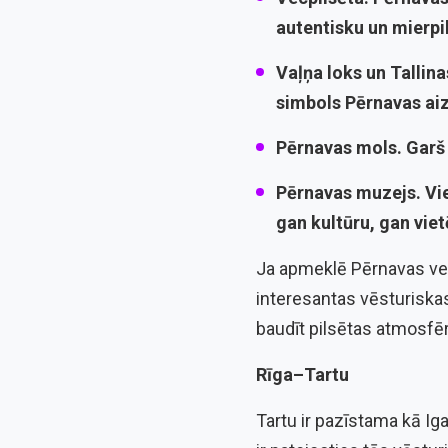
autentisku un mierpi
Vaļņa loks un Tallina
simbols Pērnavas aiz
Pērnavas mols.
Garš 
Pērnavas
muzejs
.
Vi
gan kultūru, gan viet
Ja apmeklē Pērnavas vecpi
interesantas vēsturiska
baudīt pilsētas atmosfēr
Rīga–Tartu
Tartu ir pazīstama kā Iga