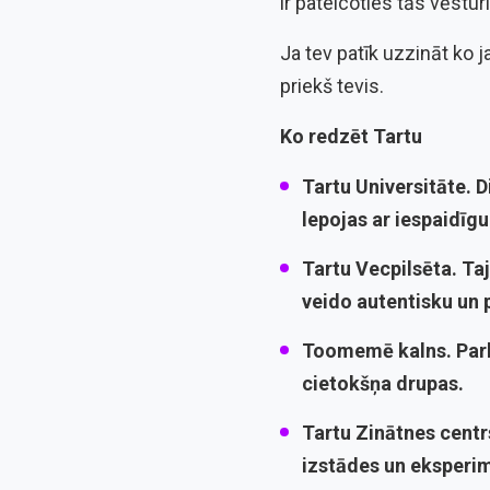
ir pateicoties tās vēstu
Ja tev patīk uzzināt ko ja
priekš tevis.
Ko redzēt Tartu
Tartu Universitāte
. 
lepojas ar iespaidīgu
Tartu Vecpilsēta
. Ta
veido autentisku un 
Toomemē kalns
. Par
cietokšņa drupas.
Tartu Zinātnes cent
izstādes un eksperime