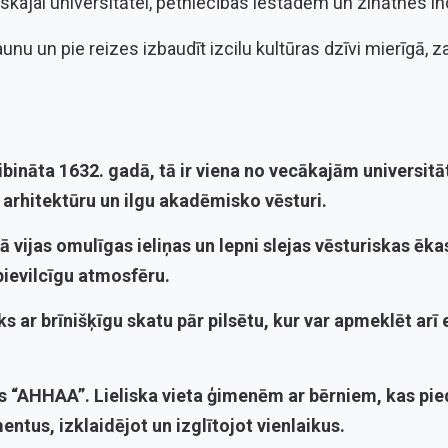
riskajai universitātei, pētniecības iestādēm un zinātnes i
unu un pie reizes izbaudīt izcilu kultūras dzīvi mierīgā, zaļā
Dibināta 1632. gadā, tā ir viena no vecākajām universi
 arhitektūru un ilgu akadēmisko vēsturi.
jā vijas omulīgas ieliņas un lepni slejas vēsturiskas ēk
pievilcīgu atmosfēru.
ks ar brīnišķīgu skatu pār pilsētu, kur var apmeklēt arī 
rs “AHHAA”.
Lieliska vieta ģimenēm ar bērniem, kas pie
ntus, izklaidējot un izglītojot vienlaikus.