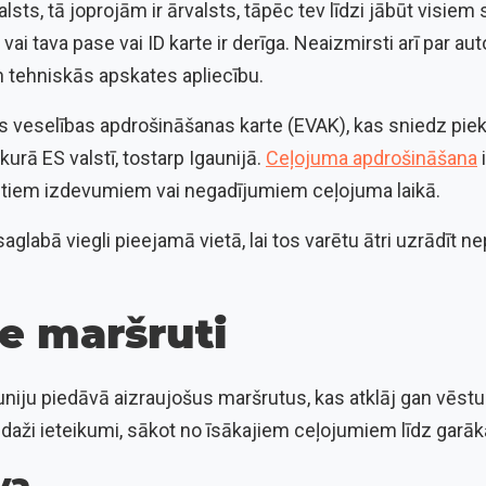
valsts, tā joprojām ir ārvalsts, tāpēc tev līdzi jābūt visiem
ai tava pase vai ID karte ir derīga. Neaizmirsti arī par a
n tehniskās apskates apliecību.
s veselības apdrošināšanas karte (EVAK), kas sniedz piek
urā ES valstī, tostarp Igaunijā.
Ceļojuma apdrošināšana
i
tiem izdevumiem vai negadījumiem ceļojuma laikā.
labā viegli pieejamā vietā, lai tos varētu ātri uzrādīt 
e maršruti
uniju piedāvā aizraujošus maršrutus, kas atklāj gan vēst
r daži ieteikumi, sākot no īsākajiem ceļojumiem līdz gar
va