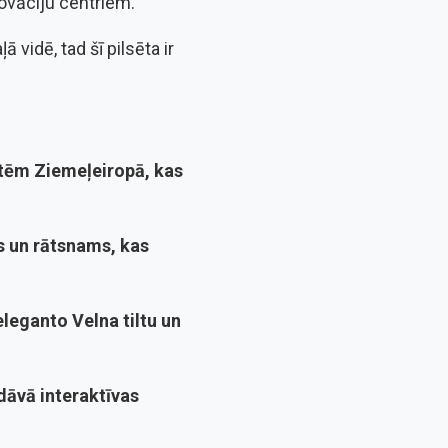
novāciju centriem.
 vidē, tad šī pilsēta ir
tātēm Ziemeļeiropā, kas
as un rātsnams, kas
eleganto Velna tiltu un
dāvā interaktīvas