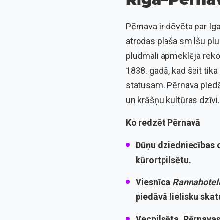
Pērnava ir dēvēta par Ig
atrodas plaša smilšu plu
pludmali apmeklēja rekor
1838. gadā, kad šeit tik
statusam. Pērnava piedāv
un krāšņu kultūras dzīvi.
Ko redzēt Pērnavā
Dūņu dziedniecības 
kūrortpilsētu.
Viesnīca
Rannahotel
piedāvā lielisku skatu
Vecpilsēta
. Pērnava