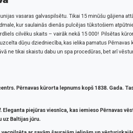
aunijas vasaras galvaspilsētu. Tikai 15 minūšu gājiena at
dmale, kur saulainās dienās pulcējas tūkstošiem atpūtniek
dliels cilvēku skaits – vairāk nekā 15 000! Pilsētas kūror
a uzcelta dūņu dziedniecība, kas ielika pamatus Pērnavas 
ā ne tikai skaistu dabu un spa procedūras, bet arī vēstu
centrs
. Pērnavas kūrorta lepnums kopš 1838. Gada. Tas 
l
. Eleganta piejūras viesnīca, kas iemieso Pērnavas vē
 uz Baltijas jūru.
s vecpilsēta ar savām šaurajām ieliņām un vēsturiska