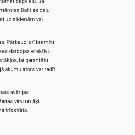
onomēt degvielu. Ja
emērotas Baltijas ceļu
eri uz slidenām vai
ms. Pārbaudi arī bremžu
zes darbojas efektīvi.
tākļos, lai garantētu
jš akumulators var radīt
mais avārijas
anas virvi un āķi.
a trīsstūris.