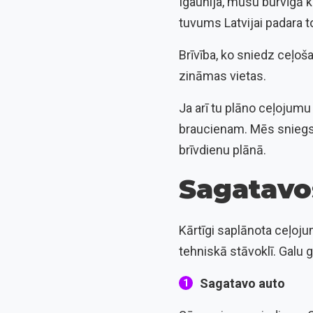
Igaunija, mūsu burvīgā k
tuvums Latvijai padara 
Brīvība, ko sniedz ceļoš
zināmas vietas.
Ja arī tu plāno ceļojumu
braucienam. Mēs sniegsi
brīvdienu plānā.
Sagatavo
Kārtīgi saplānota ceļojum
tehniskā stāvoklī. Galu ga
Sagatavo auto