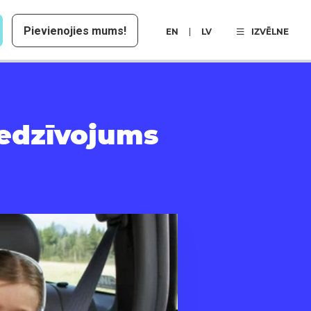
Pievienojies mums!
EN
LV
IZVĒLNE
iedzīvojums