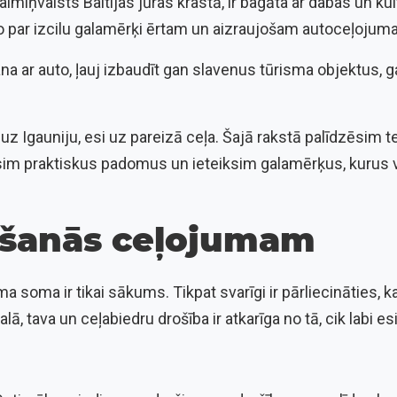
aimiņvalsts Baltijas jūras krastā, ir bagāta ar dabas un k
to par izcilu galamērķi ērtam un aizraujošam autoceļojum
ana ar auto, ļauj izbaudīt gan slavenus tūrisma objektus, 
 uz Igauniju, esi uz pareizā ceļa. Šajā rakstā palīdzēsim 
m praktiskus padomus un ieteiksim galamērķus, kurus va
šanās ceļojumam
a soma ir tikai sākums. Tikpat svarīgi ir pārliecināties, ka
lā, tava un ceļabiedru drošība ir atkarīga no tā, cik labi es