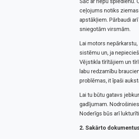
Sāc ar riepu spiedienu.
ceļojums notiks ziemas s
apstākļiem. Pārbaudi arī
sniegotām virsmām.
Lai motors nepārkarstu, 
sistēmu un, ja nepiecieš
Vējstikla tīrītājiem un 
labu redzamību brauciena
problēmas, it īpaši aukst
Lai tu būtu gatavs jebkur
gadījumam. Nodrošinies a
Noderīgs būs arī lukturī
2. Sakārto dokumentu