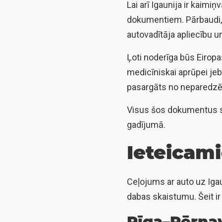
Lai arī Igaunija ir kaimiņ
dokumentiem. Pārbaudi, v
autovadītāja apliecību u
Ļoti noderīga būs Eiropa
medicīniskai aprūpei jebk
pasargāts no neparedzē
Visus šos dokumentus sag
gadījumā.
Ieteicami
Ceļojums ar auto uz Iga
dabas skaistumu. Šeit i
Rīga–Pērna