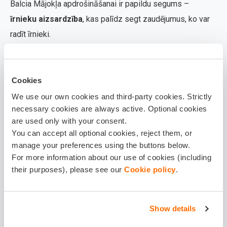
Balcia Mājokļa apdrošināšanai ir papildu segums –
īrnieku aizsardzība
, kas palīdz segt zaudējumus, ko var
radīt īrnieki.
Ko tas nozīmē praksē?
Ja dzīvoklis kļūst neapdzīvojams, piemēram,
Cookies
plīsusi caurule, apdrošināšana atlīdzina
We use our own cookies and third-party cookies. Strictly
necessary cookies are always active. Optional cookies
neiegūto īres maksu.
are used only with your consent.
You can accept all optional cookies, reject them, or
Ja īrnieks sabojā sienas, tehniku vai mēbeles,
manage your preferences using the buttons below.
izmaksas nav jāsedz no savas kabatas.
For more information about our use of cookies (including
their purposes), please see our
Cookie policy
.
Pat tad, ja īrnieks pēkšņi izvācas un neatdod
atslēgas, apdrošināšana nodrošina risinājumu.
Show details
Tātad – tu izīrē, bet vienlaikus vari būt drošs, ka pat
neparedzētos gadījumos tavs ienākumu plūsma ir