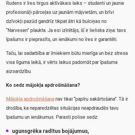
Rudens ir īres tirgus aktīvākais laiks – studenti un jaunie
profesionāļi pārceļas uz jaunām mājvietām, un brīvi
dzīvokļi pazūd gandrīz tikpat ātri kā bulciņas no
“Narvesen” plaukta. Ja esi izīrētājs, šī ir lieliska ziņa: tavs
īpašums ir pieprasīts, un ienākumi no īres ir garantēti.
Taču, lai sadarbība ar īrniekiem būtu mierīga un bez stresa
visa līguma laikā, ir vērts laikus padomāt par īpašuma
aizsardzību.
Ko sedz mājokļa apdrošināšana?
Mājokļa apdrošināšana
nav tikai “papīru sakārtošana”. Tā ir
drošība, ka neparedzētas situācijas neapdraudēs tavu
īpašumu un ienākumus. Parasti polise sedz:
ugunsgrēka radītus bojājumus,