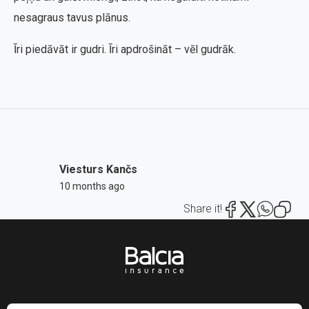
nesagraus tavus plānus.
Īri piedāvāt ir gudri. Īri apdrošināt – vēl gudrāk.
Viesturs Kančs
10 months ago
Share it!