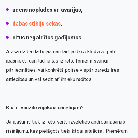
ūdens noplūdes un avārijas,
dabas stihiju sekas
,
citus negaidītus gadījumus.
Aizsardzība darbojas gan tad, ja dzīvoklī dzīvo pats
īpašnieks, gan tad, ja tas izīrēts. Tomēr ir svarīgi
pārliecināties, vai konkrētā polise vispār paredz īres
attiecības un vai sedz arī īrnieku radītos.
Kas ir visizdevīgākais izīrētājam?
Ja īpašums tiek izīrēts, vērts izvēlēties apdrošināšanas
risinājumu, kas pielāgots tieši šādai situācijai. Piemēram,