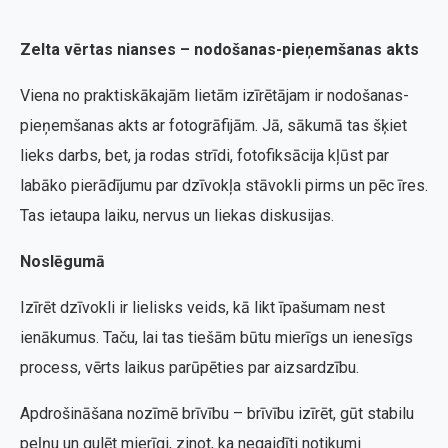
Zelta vērtas nianses – nodošanas-pieņemšanas akts
Viena no praktiskākajām lietām izīrētājam ir nodošanas-
pieņemšanas akts ar fotogrāfijām. Jā, sākumā tas šķiet
lieks darbs, bet, ja rodas strīdi, fotofiksācija kļūst par
labāko pierādījumu par dzīvokļa stāvokli pirms un pēc īres.
Tas ietaupa laiku, nervus un liekas diskusijas.
Noslēgumā
Izīrēt dzīvokli ir lielisks veids, kā likt īpašumam nest
ienākumus. Taču, lai tas tiešām būtu mierīgs un ienesīgs
process, vērts laikus parūpēties par aizsardzību.
Apdrošināšana nozīmē brīvību – brīvību izīrēt, gūt stabilu
peļņu un gulēt mierīgi, zinot, ka negaidīti notikumi