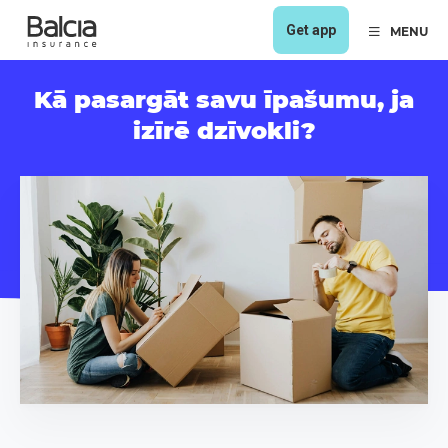
Get app
MENU
Kā pasargāt savu īpašumu, ja
izīrē dzīvokli?