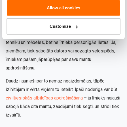
aizsargāta.
Allow all cookies
Bet kā ar īrnieka mantām?
Customize
Īpašnieka apdrošināšana sedz dzīvokļa konstrukcijas,
tehniku un mēbeles, bet ne īrnieka personīgās lietas. Ja,
piemēram, tiek sabojāts dators vai nozagts velosipēds,
īrniekam pašam jāparūpējas par savu mantu
apdrošināšanu.
Daudzi jaunieši par to nemaz neaizdomājas, tāpēc
izīrētājam ir vērts viņiem to ieteikt. Īpaši noderīga var būt
civiltiesiskās atbildības apdrošināšana
– ja īrnieks nejauši
sabojā kāda cita mantu, zaudējumi tiek segti, un strīdi tiek
izvairīti.