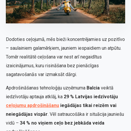
Dodoties ceļojumā, mēs bieži koncentrējamies uz pozitīvo
– saulainiem galamērķiem, jauniem iespaidiem un atpūtu.
Tomēr realitātē ceļošana var nest arī negaidītus
izaicinājumus, kuru risināšana bez pienācīgas
sagatavošanās var izmaksāt dārgi.
Apdrošināšanas tehnoloģiju uzņēmuma
Balcia
veiktā
iedzīvotāju aptauja atklāj, ka
29 % Latvijas iedzīvotāju
ceļojumu apdrošināšanu
iegādājas tikai reizēm vai
neiegādājas vispār
. Vēl satraucošāka ir situācija jauniešu
vidū –
34 % no viņiem ceļo bez jebkāda veida