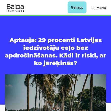
Get app
MENU
Aptauja: 29 procenti Latvijas
iedzīvotāju ceļo bez
apdrošināšanas. Kādi ir riski, ar
ko jārēķinās?