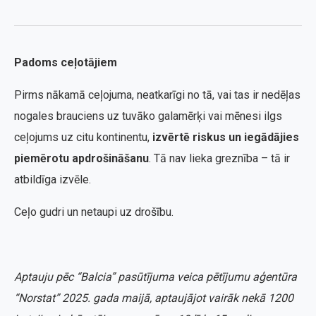
Padoms ceļotājiem
Pirms nākamā ceļojuma, neatkarīgi no tā, vai tas ir nedēļas
nogales brauciens uz tuvāko galamērķi vai mēnesi ilgs
ceļojums uz citu kontinentu,
izvērtē riskus un iegādājies
piemērotu apdrošināšanu
. Tā nav lieka greznība – tā ir
atbildīga izvēle.
Ceļo gudri un netaupi uz drošību.
Aptauju pēc “Balcia” pasūtījuma veica pētījumu aģentūra
“Norstat” 2025. gada maijā, aptaujājot vairāk nekā 1200