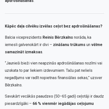
apdrošināšanas
.
Kāpēc daļa cilvēku izvēlas ceļot bez apdrošināšanas?
Balcia viceprezidents
Reinis Bērzkalns
norāda, ka
iemesli galvenokārt ir divi –
zināšanu trūkums
un
vēlme
samazināt izmaksas
.
“Jaunieši bieži vien neapzinās apdrošināšanas nozīmi vai
uzskata to par liekiem izdevumiem. Taču pat neliels
negadījums var radīt nopietnas finansiālas sekas,” uzsver
Bērzkalns.
Savukārt vecākās paaudzes (50–65 gadi) ceļotāji ir daudz
piesardzīgāki –
66 % vienmēr iegādājas ceļojumu