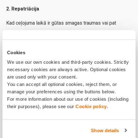
2. Repatriācija
Kad ceļojuma laikā ir gūtas smagas traumas vai pat
iestājusies nāve un ir nepieciešams specializētais
transports, kas nogādātu cilvēku mājās. Šādus riskus
ceļotāji bieži pat neapsver, taču tie var pašam vai
Cookies
radiniekiem izmaksāt ļoti dārgi. Piemēram, Balcia
We use our own cookies and third-party cookies. Strictly
pieredzē viena no lielākajām pēdējā laika atlīdzības
necessary cookies are always active. Optional cookies
are used only with your consent.
izmaksām 8000 eiro apmērā ir bijusi tieši par repatriāciju.
You can accept all optional cookies, reject them, or
manage your preferences using the buttons below.
3. Bagāžas nozaudēšana vai zādzība
For more information about our use of cookies (including
Lidojumu kavēšanās
their purposes), please see our
, kļūdas loģistikā vai zādzības var
Cookie policy
.
atstāt tevi svešā valstī bez līdzi paņemtajām mantām. Tas
ir ne tikai nepatīkami, bet arī dārgi, jo visu nepieciešamo
Show details
nākas iegādāties uz vietas.