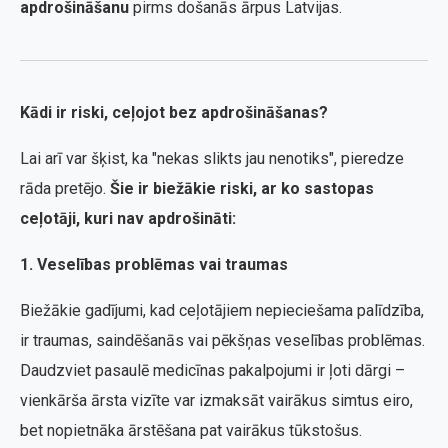
apdrošināšanu
pirms došanās ārpus Latvijas.
Kādi ir riski, ceļojot bez apdrošināšanas?
Lai arī var šķist, ka "nekas slikts jau nenotiks", pieredze
rāda pretējo.
Šie ir biežākie riski, ar ko sastopas
ceļotāji, kuri nav apdrošināti:
1. Veselības problēmas vai traumas
Biežākie gadījumi, kad ceļotājiem nepieciešama palīdzība,
ir traumas, saindēšanās vai pēkšņas veselības problēmas.
Daudzviet pasaulē medicīnas pakalpojumi ir ļoti dārgi –
vienkārša ārsta vizīte var izmaksāt vairākus simtus eiro,
bet nopietnāka ārstēšana pat vairākus tūkstošus.