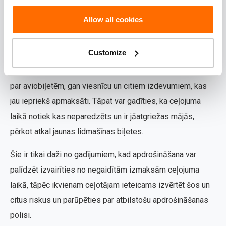
4. Ceļojuma atcelšana vai pārtraukšana
Allow all cookies
Ja pašam vai kādam ģimenes loceklim gadās saslimt tieši
Customize
pirms ceļojuma vai rodas kādi citi sarežģījumi, kuru dēļ
brauciens jāatceļ, nākas pazaudēt ievērojamu summu gan
par aviobiļetēm, gan viesnīcu un citiem izdevumiem, kas
jau iepriekš apmaksāti. Tāpat var gadīties, ka ceļojuma
laikā notiek kas neparedzēts un ir jāatgriežas mājās,
pērkot atkal jaunas lidmašīnas biļetes.
Šie ir tikai daži no gadījumiem, kad apdrošināšana var
palīdzēt izvairīties no negaidītām izmaksām ceļojuma
laikā, tāpēc ikvienam ceļotājam ieteicams izvērtēt šos un
citus riskus un parūpēties par atbilstošu apdrošināšanas
polisi.