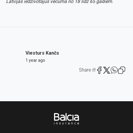
Latvijas iedzīvotājus vecumā no 18 līdz 65 gadiem.
Viesturs Kančs
1 year ago
Share it!