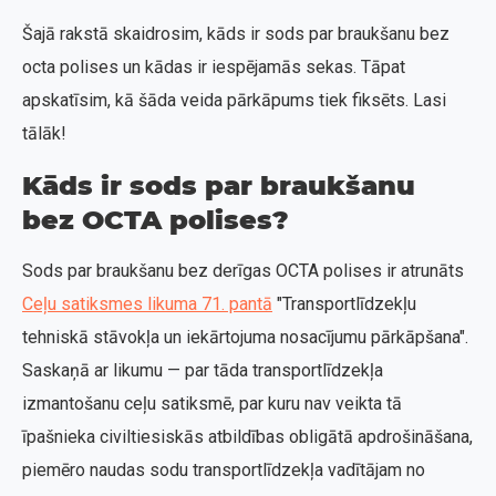
Šajā rakstā skaidrosim, kāds ir sods par braukšanu bez
octa polises un kādas ir iespējamās sekas. Tāpat
apskatīsim, kā šāda veida pārkāpums tiek fiksēts. Lasi
tālāk!
Kāds ir sods par braukšanu
bez OCTA polises?
Sods par braukšanu bez derīgas OCTA polises ir atrunāts
Ceļu satiksmes likuma 71. pantā
"Transportlīdzekļu
tehniskā stāvokļa un iekārtojuma nosacījumu pārkāpšana".
Saskaņā ar likumu — par tāda transportlīdzekļa
izmantošanu ceļu satiksmē, par kuru nav veikta tā
īpašnieka civiltiesiskās atbildības obligātā apdrošināšana,
piemēro naudas sodu transportlīdzekļa vadītājam no