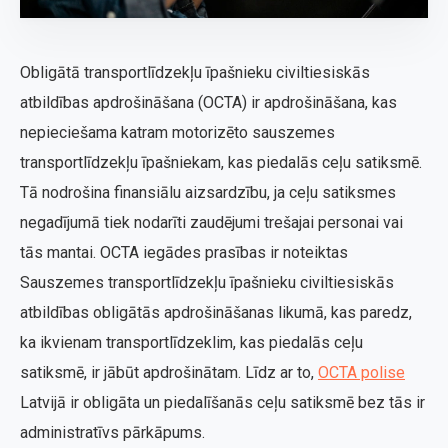
Obligātā transportlīdzekļu īpašnieku civiltiesiskās
atbildības apdrošināšana (OCTA) ir apdrošināšana, kas
nepieciešama katram motorizēto sauszemes
transportlīdzekļu īpašniekam, kas piedalās ceļu satiksmē.
Tā nodrošina finansiālu aizsardzību, ja ceļu satiksmes
negadījumā tiek nodarīti zaudējumi trešajai personai vai
tās mantai. OCTA iegādes prasības ir noteiktas
Sauszemes transportlīdzekļu īpašnieku civiltiesiskās
atbildības obligātās apdrošināšanas likumā, kas paredz,
ka ikvienam transportlīdzeklim, kas piedalās ceļu
satiksmē, ir jābūt apdrošinātam. Līdz ar to,
OCTA polise
Latvijā ir obligāta un piedalīšanās ceļu satiksmē bez tās ir
administratīvs pārkāpums.