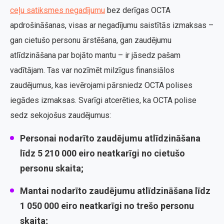
ceļu satiksmes negadījumu
bez derīgas OCTA
apdrošināšanas, visas ar negadījumu saistītās izmaksas –
gan cietušo personu ārstēšana, gan zaudējumu
atlīdzināšana par bojāto mantu – ir jāsedz pašam
vadītājam. Tas var nozīmēt milzīgus finansiālos
zaudējumus, kas ievērojami pārsniedz OCTA polises
iegādes izmaksas. Svarīgi atcerēties, ka OCTA polise
sedz sekojošus zaudējumus:
Personai nodarīto zaudējumu atlīdzināšana
līdz 5 210 000 eiro neatkarīgi no cietušo
personu skaita;
Mantai nodarīto zaudējumu atlīdzināšana līdz
1 050 000 eiro neatkarīgi no trešo personu
skaita;