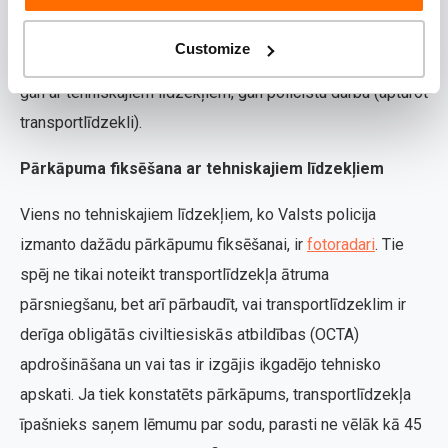
pārbaudes.
Customize
Pārkāpums par braukšanu bez octa polises var tikt fiksēts
gan ar tehniskajiem līdzekļiem, gan policistu darbu (apturot
transportlīdzekli).
Pārkāpuma fiksēšana ar tehniskajiem līdzekļiem
Viens no tehniskajiem līdzekļiem, ko Valsts policija
izmanto dažādu pārkāpumu fiksēšanai, ir
fotoradari
. Tie
spēj ne tikai noteikt transportlīdzekļa ātruma
pārsniegšanu, bet arī pārbaudīt, vai transportlīdzeklim ir
derīga obligātās civiltiesiskās atbildības (OCTA)
apdrošināšana un vai tas ir izgājis ikgadējo tehnisko
apskati. Ja tiek konstatēts pārkāpums, transportlīdzekļa
īpašnieks saņem lēmumu par sodu, parasti ne vēlāk kā 45