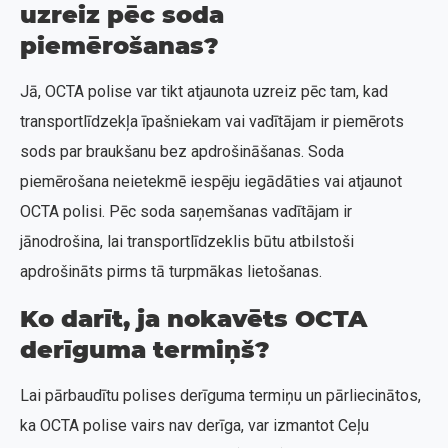
uzreiz pēc soda
piemērošanas?
Jā, OCTA polise var tikt atjaunota uzreiz pēc tam, kad
transportlīdzekļa īpašniekam vai vadītājam ir piemērots
sods par braukšanu bez apdrošināšanas. Soda
piemērošana neietekmē iespēju iegādāties vai atjaunot
OCTA polisi. Pēc soda saņemšanas vadītājam ir
jānodrošina, lai transportlīdzeklis būtu atbilstoši
apdrošināts pirms tā turpmākas lietošanas.
Ko darīt, ja nokavēts OCTA
derīguma termiņš?
Lai pārbaudītu polises derīguma termiņu un pārliecinātos,
ka OCTA polise vairs nav derīga, var izmantot Ceļu