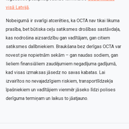
visā Latvijā
.
Nobeigumā ir svarīgi atcerēties, ka OCTA nav tikai likuma
prasība, bet būtiska ceļu satiksmes drošības sastāvdaļa,
kas nodrošina aizsardzību gan vadītājam, gan citiem
satiksmes dalībniekiem. Braukšana bez derīgas OCTA var
novest pie nopietnām sekām – gan naudas sodiem, gan
lieliem finansiāliem zaudējumiem negadījuma gadījumā,
kad visas izmaksas jāsedz no savas kabatas. Lai
izvairītos no nevajadzīgiem riskiem, transportlīdzekļa
īpašniekiem un vadītājiem vienmēr jāseko līdzi polises
derīguma termiņam un laikus to jāatjauno.