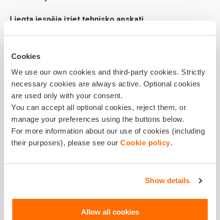
Liegta iespēja iziet tehnisko apskati
Tāpat svarīgi atcerēties, ka
OCTA likums
paredz, ka Ceļu
satiksmes drošības direkcijai (CSDD) pirms
Cookies
transportlīdzekļa tehniskās apskates jāpārbauda attiecīgā
We use our own cookies and third-party cookies. Strictly
necessary cookies are always active. Optional cookies
transportlīdzekļa īpašnieka civiltiesiskās atbildības
are used only with your consent.
obligātās apdrošināšanas līguma spēkā esamība. Ja
You can accept all optional cookies, reject them, or
transportlīdzeklis nav apdrošināts, tehniskā apskate
manage your preferences using the buttons below.
netiek veikta, un transportlīdzekļa īpašniekam vispirms
For more information about our use of cookies (including
their purposes), please see our
Cookie policy
.
jāiegādājas derīga OCTA polise. Tikai pēc tam ir iespējams
turpināt tehniskās apskates procesu. Savukārt bez
tehniskās apskates piedalīties ceļu satiksmē ir aizliegts.
Show details
Kā OCTA pārkāpumi tiek
konstatēti: tehnoloģijas un
Allow all cookies