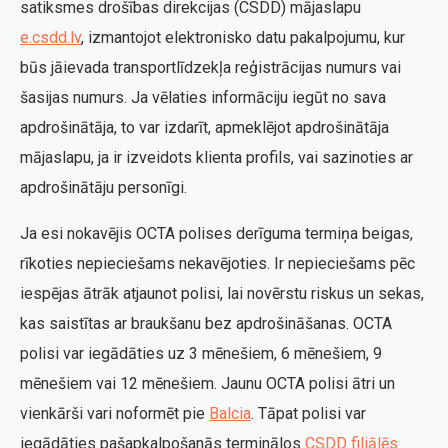
satiksmes drošības direkcijas (CSDD) mājaslapu
e.csdd.lv
, izmantojot elektronisko datu pakalpojumu, kur
būs jāievada transportlīdzekļa reģistrācijas numurs vai
šasijas numurs. Ja vēlaties informāciju iegūt no sava
apdrošinātāja, to var izdarīt, apmeklējot apdrošinātāja
mājaslapu, ja ir izveidots klienta profils, vai sazinoties ar
apdrošinātāju personīgi.
Ja esi nokavējis OCTA polises derīguma termiņa beigas,
rīkoties nepieciešams nekavējoties. Ir nepieciešams pēc
iespējas ātrāk atjaunot polisi, lai novērstu riskus un sekas,
kas saistītas ar braukšanu bez apdrošināšanas. OCTA
polisi var iegādāties uz 3 mēnešiem, 6 mēnešiem, 9
mēnešiem vai 12 mēnešiem. Jaunu OCTA polisi ātri un
vienkārši vari noformēt pie
Balcia
. Tāpat polisi var
iegādāties pašapkalpošanās terminālos
CSDD filiālēs