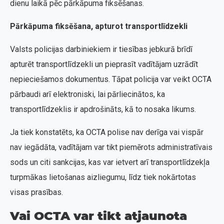
dienu laikā pēc pārkāpuma fiksēšanas.
Pārkāpuma fiksēšana, apturot transportlīdzekli
Valsts policijas darbiniekiem ir tiesības jebkurā brīdī
apturēt transportlīdzekli un pieprasīt vadītājam uzrādīt
nepieciešamos dokumentus. Tāpat policija var veikt OCTA
pārbaudi arī elektroniski, lai pārliecinātos, ka
transportlīdzeklis ir apdrošināts, kā to nosaka likums.
Ja tiek konstatēts, ka OCTA polise nav derīga vai vispār
nav iegādāta, vadītājam var tikt piemērots administratīvais
sods un citi sankcijas, kas var ietvert arī transportlīdzekļa
turpmākas lietošanas aizliegumu, līdz tiek nokārtotas
visas prasības.
Vai OCTA var tikt atjaunota