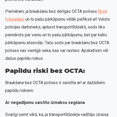
Piemēram, ja braukšanu bez derīgas OCTA polises
fiksē
fotoradars
un to pašu pārkāpumu vēlāk piefiksē arī Valsts
policijas darbinieks, apturot transportlīdzekli, sods tiks
piemērots par vienu un to pašu pārkāpumu, bet par katru
pārkāpumu atsevišķi. Taču sods par braukšanu bez OCTA
polises nav vienīgā seka, kas var rasties. Apskatīsim vēl
dažus papildu riskus.
Papildu riski bez OCTA:
Braukšana bez OCTA polises ir saistīta arī ar dažādiem
papildu riskiem.
Ar negadījumu saistīto izmaksu segšana
Svarīgi ņemt vērā, ka, ja transportlīdzekļa vadītājs izraisa