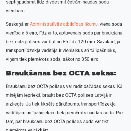
septiņpadsmit līdz divdesmit četrām naudas soda
vienībām.
Saskaņā ar
Administratīvās atbildības likumu
, viena soda
vienība ir 5 eiro, līdz ar to, aptuvenais sods par braukšanu
bez octa polises var būt no 85 līdz 120 eiro. Savukārt, ja
transportlīdzekļa vadītājs ir vienlaikus arī tā īpašnieks,
viņam tiek piemērots sods, sākot no 350 eiro.
Braukšanas bez OCTA sekas:
Braukšanu bez OCTA polises var radīt dažādas sekas. Kā
minējām iepriekš, braukt bez OCTA polises Latvijā ir
aizliegts. Ja tiek fiksēts pārkāpums, transportlīdzekļa
vadītājam un īpašniekam tiek piemērots naudas sods. Pie
tam, par braukšanu bez OCTA polises sods var tikt
piemērots vairākkārt.