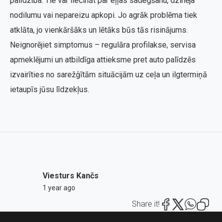
palīdzība. Tie var liecināt par eļļas sadegšanu, dzinēja
nodilumu vai nepareizu apkopi. Jo agrāk problēma tiek
atklāta, jo vienkāršāks un lētāks būs tās risinājums.
Neignorējiet simptomus – regulāra profilakse, servisa
apmeklējumi un atbildīga attieksme pret auto palīdzēs
izvairīties no sarežģītām situācijām uz ceļa un ilgtermiņā
ietaupīs jūsu līdzekļus.
Viesturs Kančs
1 year ago
Share it!