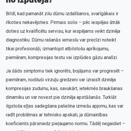
no izpūtēja?
Brīdī, kad pamanāt zilu dūmu izdalīšanos, svarīgākais ir
rīkoties nekavējoties. Pirmais solis – pēc iespējas ātrāk
doties uz kvalificētu servisu, kur iespējams veikt dzinēja
diagnostiku. Dūmu rašanās iemeslu var precīzi noteikt
tikai profesionāļi, izmantojot atbilstošu aprīkojumu,
piemēram, kompresijas testu vai izplūdes gāzu analīzi.
Ja šāds simptoms tiek ignorēts, bojājums var progresēt –
piemēram, nodiluši virzuļu gredzeni var izraisīt dzinēja
kompresijas zudumu, kas, savukārt, ietekmēs braukšanas
dinamiku un var novest pie dzinēja apstāšanās. Turklāt
ilgstoša eļļas sadegšana palielina izmešu apjomu, kas var
radīt problēmas ar tehnisko apskati, ja dūmainības
koeficients pārsniedz pieļaujamo normu. Tādēļ negaidiet –