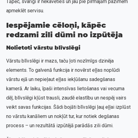
Tāpēc, svarīgi ir nekavēties un jau pie pirmajām pazīmēm
apmeklēt servisu.
Iespējamie cēloņi, kāpēc
redzami zili dūmi no izpūtēja
Nolietoti vārstu blīvslēgi
Vārstu blīvslēgi ir mazs, taču ļoti nozīmīgs dzinēja
elements. To galvenā funkcija ir novērst eļļas noplūdi
vārstu ejā un nepieļaut eļļas iekļūšanu sadegšanas
kamerā. Ar laiku, īpaši intensīvas lietošanas vai vecuma
dēļ, blīvslēgi kļūst trausli, zaudē elastību un nespēj vairs
veikt savas funkcijas. Šādi bojāti blīvslēgi ļauj eļļai izplūst
no vārstu kanāliem un nokļūt tur, kur notiek degšanas
process – un rezultātā izpūtējā parādās zili dūmi.