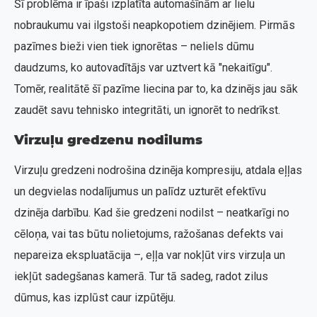
Šī problēma ir īpaši izplatīta automašīnām ar lielu
nobraukumu vai ilgstoši neapkopotiem dzinējiem. Pirmās
pazīmes bieži vien tiek ignorētas – neliels dūmu
daudzums, ko autovadītājs var uztvert kā "nekaitīgu".
Tomēr, realitātē šī pazīme liecina par to, ka dzinējs jau sāk
zaudēt savu tehnisko integritāti, un ignorēt to nedrīkst.
Virzuļu gredzenu nodilums
Virzuļu gredzeni nodrošina dzinēja kompresiju, atdala eļļas
un degvielas nodalījumus un palīdz uzturēt efektīvu
dzinēja darbību. Kad šie gredzeni nodilst – neatkarīgi no
cēloņa, vai tas būtu nolietojums, ražošanas defekts vai
nepareiza ekspluatācija –, eļļa var nokļūt virs virzuļa un
iekļūt sadegšanas kamerā. Tur tā sadeg, radot zilus
dūmus, kas izplūst caur izpūtēju.