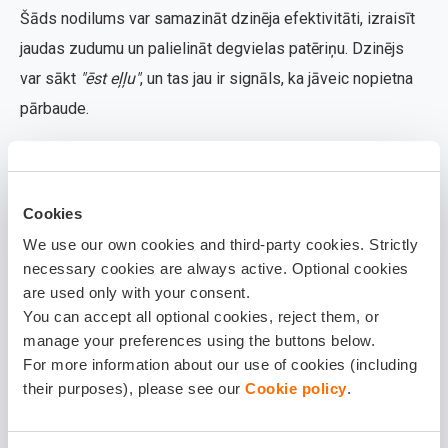
Šāds nodilums var samazināt dzinēja efektivitāti, izraisīt
jaudas zudumu un palielināt degvielas patēriņu. Dzinējs
var sākt
"ēst eļļu"
, un tas jau ir signāls, ka jāveic nopietna
pārbaude.
Vēl viens risks – palielināts
dūmainības koeficients
, kas
var
novest pie tehniskās apskates neiziešanas
un papildu
Cookies
izdevumiem. Visbiežāk šāda problēma prasa dzinēja
atjaunošanu vai pat kapitālo remontu, tāpēc agrīna
We use our own cookies and third-party cookies. Strictly
necessary cookies are always active. Optional cookies
diagnostika ir īpaši svarīga.
are used only with your consent.
Nepareiza eļļas viskozitāte vai pārlieku
You can accept all optional cookies, reject them, or
liels daudzums
manage your preferences using the buttons below.
For more information about our use of cookies (including
Ne tikai mehāniski bojājumi, bet arī cilvēka kļūdas var
their purposes), please see our
Cookie policy
.
izraisīt zilu dūmu parādīšanos. Viens no biežākajiem
iemesliem ir nepareizas motoreļļas izmantošana –