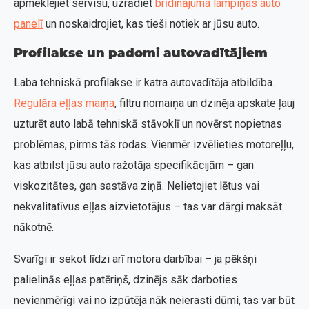
apmeklējiet servisu, uzrādiet
brīdinājuma lampiņas auto
panelī
un noskaidrojiet, kas tieši notiek ar jūsu auto.
Profilakse un padomi autovadītājiem
Laba tehniskā profilakse ir katra autovadītāja atbildība.
Regulāra eļļas maiņa
, filtru nomaiņa un dzinēja apskate ļauj
uzturēt auto labā tehniskā stāvoklī un novērst nopietnas
problēmas, pirms tās rodas. Vienmēr izvēlieties motoreļļu,
kas atbilst jūsu auto ražotāja specifikācijām – gan
viskozitātes, gan sastāva ziņā. Nelietojiet lētus vai
nekvalitatīvus eļļas aizvietotājus – tas var dārgi maksāt
nākotnē.
Svarīgi ir sekot līdzi arī motora darbībai – ja pēkšņi
palielinās eļļas patēriņš, dzinējs sāk darboties
nevienmērīgi vai no izpūtēja nāk neierasti dūmi, tas var būt