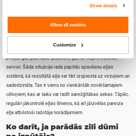
Show details
piemēram, pārāk šķidra eļļa vai neatbilstošs viskozitātes
līmenis. Ja izvēlaties pārāk
plānu
eļļu, tā var viegli nokļūt
Allow all cookies
degšanas kamerā, it īpaši, ja dzinējam jau ir kādi blīvējumu
bojājumi.
Customize
Tāpat, liela kļūda ir pārlieku liels eļļas daudzums, ko mēdz
pieļaut gan paši auto īpašnieki, gan arī neprofesionāli
servisi. Šāda situācija rada papildu spiedienu eļļas
sistēmā, kā rezultātā eļļa var tikt izspiesta uz virzuļiem un
sadedzināta. Tas ir viens no vienkāršāk novēršamajiem
cēloņiem, kas ar laiku var radīt sarežģītākas sekas. Tāpēc,
regulāri jākontrolē eļļas līmenis, kā arī jāizvēlas pareiza
eļļa atbilstoši ražotāja norādījumiem.
Ko darīt, ja parādās zili dūmi