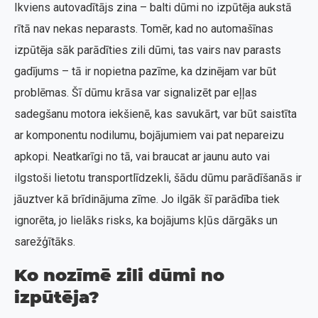
Ikviens autovadītājs zina – balti dūmi no izpūtēja aukstā
rītā nav nekas neparasts. Tomēr, kad no automašīnas
izpūtēja sāk parādīties zili dūmi, tas vairs nav parasts
gadījums – tā ir nopietna pazīme, ka dzinējam var būt
problēmas. Šī dūmu krāsa var signalizēt par eļļas
sadegšanu motora iekšienē, kas savukārt, var būt saistīta
ar komponentu nodilumu, bojājumiem vai pat nepareizu
apkopi. Neatkarīgi no tā, vai braucat ar jaunu auto vai
ilgstoši lietotu transportlīdzekli, šādu dūmu parādīšanās ir
jāuztver kā brīdinājuma zīme. Jo ilgāk šī parādība tiek
ignorēta, jo lielāks risks, ka bojājums kļūs dārgāks un
sarežģītāks.
Ko nozīmē zili dūmi no
izpūtēja?