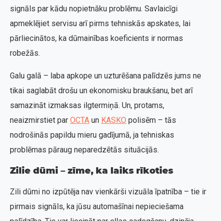
signāls par kādu nopietnāku problēmu. Savlaicīgi
apmeklējiet servisu arī pirms tehniskās apskates, lai
pārliecinātos, ka dūmainības koeficients ir normas
robežās.
Galu galā – laba apkope un uzturēšana palīdzēs jums ne
tikai saglabāt drošu un ekonomisku braukšanu, bet arī
samazināt izmaksas ilgtermiņā. Un, protams,
neaizmirstiet par
OCTA
un
KASKO
polisēm – tās
nodrošinās papildu mieru gadījumā, ja tehniskas
problēmas pāraug neparedzētās situācijās.
Zilie dūmi – zīme, ka laiks rīkoties
Zili dūmi no izpūtēja nav vienkārši vizuāla īpatnība – tie ir
pirmais signāls, ka jūsu automašīnai nepieciešama