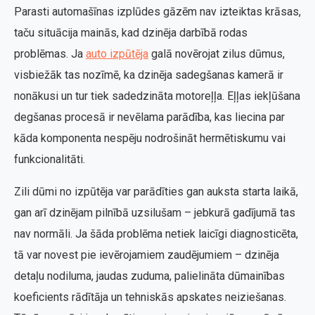
Parasti automašīnas izplūdes gāzēm nav izteiktas krāsas,
taču situācija mainās, kad dzinēja darbībā rodas
problēmas. Ja
auto izpūtēja
galā novērojat zilus dūmus,
visbiežāk tas nozīmē, ka dzinēja sadegšanas kamerā ir
nonākusi un tur tiek sadedzināta motoreļļa. Eļļas iekļūšana
degšanas procesā ir nevēlama parādība, kas liecina par
kāda komponenta nespēju nodrošināt hermētiskumu vai
funkcionalitāti.
Zili dūmi no izpūtēja var parādīties gan auksta starta laikā,
gan arī dzinējam pilnībā uzsilušam – jebkurā gadījumā tas
nav normāli. Ja šāda problēma netiek laicīgi diagnosticēta,
tā var novest pie ievērojamiem zaudējumiem – dzinēja
detaļu nodiluma, jaudas zuduma, palielināta dūmainības
koeficients rādītāja un tehniskās apskates neiziešanas.