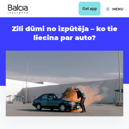
Get app
MENU
Zili dūmi no izpūtēja – ko tie
liecina par auto?