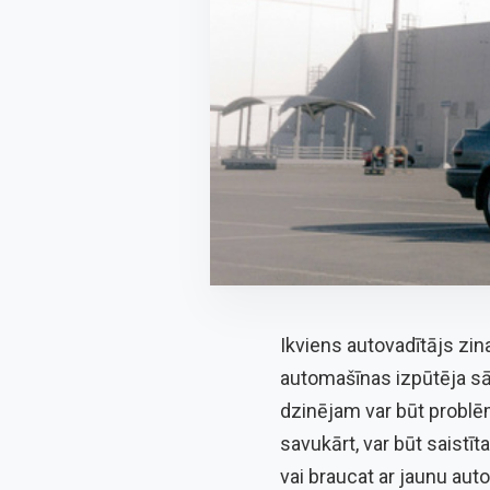
Ikviens autovadītājs zin
automašīnas izpūtēja sāk
dzinējam var būt problē
savukārt, var būt saistī
vai braucat ar jaunu auto