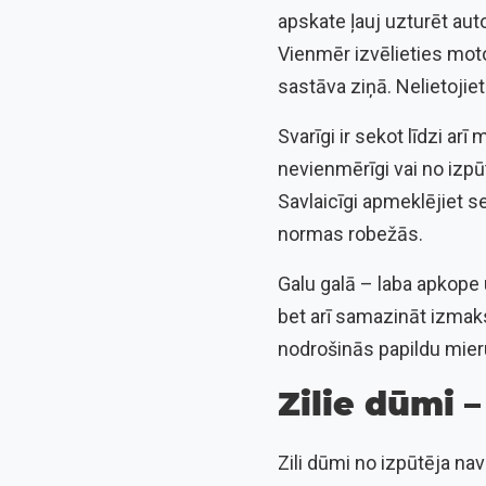
apskate ļauj uzturēt aut
Vienmēr izvēlieties moto
sastāva ziņā. Nelietojiet
Svarīgi ir sekot līdzi arī
nevienmērīgi vai no izpū
Savlaicīgi apmeklējiet se
normas robežās.
Galu galā – laba apkope
bet arī samazināt izmaks
nodrošinās papildu mier
Zilie dūmi –
Zili dūmi no izpūtēja nav