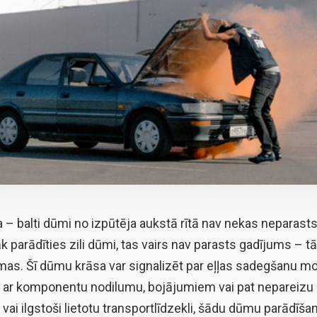
a – balti dūmi no izpūtēja aukstā rītā nav nekas neparast
 parādīties zili dūmi, tas vairs nav parasts gadījums – tā
mas. Šī dūmu krāsa var signalizēt par eļļas sadegšanu mo
ta ar komponentu nodilumu, bojājumiem vai pat nepareizu a
 vai ilgstoši lietotu transportlīdzekli, šādu dūmu parādīša