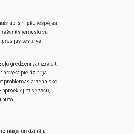
mais solis – pēc iespējas
u rašanās iemeslu var
mpresijas testu vai
ļu gredzeni var izraisīt
r novest pie dzinēja
dīt problēmas ar tehnisko
 apmeklējiet servisu,
u auto.
ru nomaiņa un dzinēja