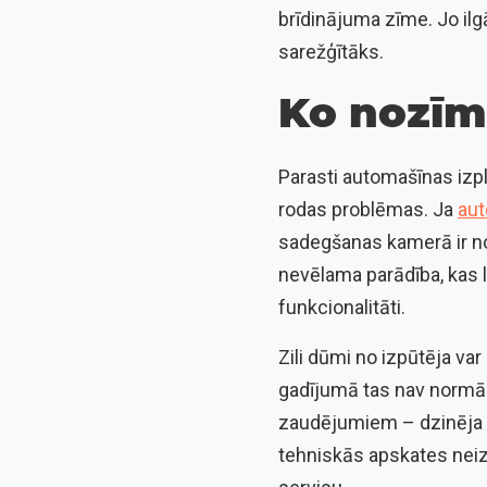
brīdinājuma zīme. Jo ilgā
sarežģītāks.
Ko nozīmē
Parasti automašīnas izpl
rodas problēmas. Ja
aut
sadegšanas kamerā ir no
nevēlama parādība, kas
funkcionalitāti.
Zili dūmi no izpūtēja var
gadījumā tas nav normāli
zaudējumiem – dzinēja d
tehniskās apskates neiz