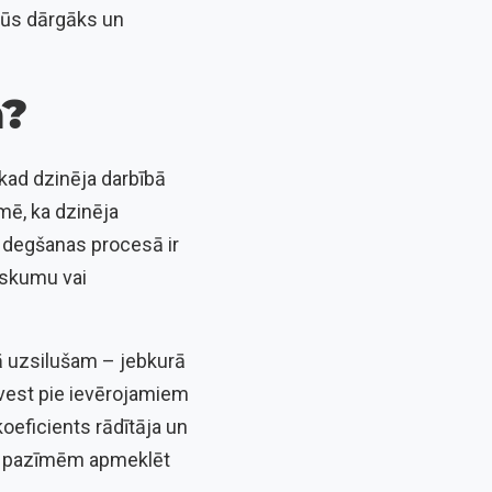
kļūs dārgāks un
a?
kad dzinēja darbībā
mē, ka dzinēja
a degšanas procesā ir
iskumu vai
ībā uzsilušam – jebkurā
ovest pie ievērojamiem
oeficients rādītāja un
ām pazīmēm apmeklēt