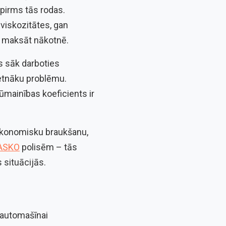
 pirms tās rodas.
 viskozitātes, gan
gi maksāt nākotnē.
ējs sāk darboties
ietnāku problēmu.
dūmainības koeficients ir
 ekonomisku braukšanu,
ASKO
polisēm – tās
 situācijās.
u automašīnai