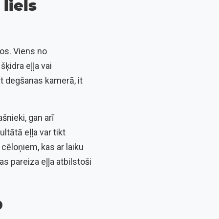
liels
nos. Viens no
ķidra eļļa vai
ļūt degšanas kamerā, it
šnieki, gan arī
tātā eļļa var tikt
cēloņiem, kas ar laiku
as pareiza eļļa atbilstoši
o