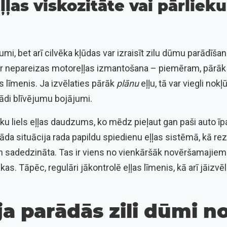
ļas viskozitāte vai pārlieku 
mi, bet arī cilvēka kļūdas var izraisīt zilu dūmu parādīša
r nepareizas motoreļļas izmantošana – piemēram, pārāk š
s līmenis. Ja izvēlaties pārāk
plānu
eļļu, tā var viegli nok
 kādi blīvējumu bojājumi.
lieku liels eļļas daudzums, ko mēdz pieļaut gan paši auto īpa
āda situācija rada papildu spiedienu eļļas sistēmā, kā rezul
n sadedzināta. Tas ir viens no vienkāršāk novēršamajiem 
as. Tāpēc, regulāri jākontrolē eļļas līmenis, kā arī jāizvēl
 ja parādās zili dūmi n