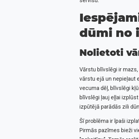
servisu.
Iespējami
dūmi no 
Nolietoti vā
Vārstu blīvslēgi ir mazs,
vārstu ejā un nepieļaut 
vecuma dēļ, blīvslēgi kļū
blīvslēgi ļauj eļļai izpl
izpūtējā parādās zili dū
Šī problēma ir īpaši izp
Pirmās pazīmes bieži vi