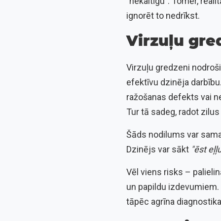
"nekaitīgu". Tomēr, reali
ignorēt to nedrīkst.
Virzuļu gr
Virzuļu gredzeni nodroši
efektīvu dzinēja darbību.
ražošanas defekts vai ne
Tur tā sadeg, radot zilu
Šāds nodilums var samazi
Dzinējs var sākt
"ēst eļļ
Vēl viens risks – palieli
un papildu izdevumiem. 
tāpēc agrīna diagnostika 