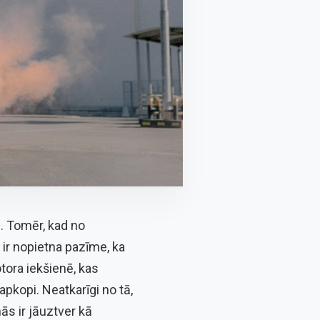
s. Tomēr, kad no
 ir nopietna pazīme, ka
tora iekšienē, kas
pkopi. Neatkarīgi no tā,
nās ir jāuztver kā