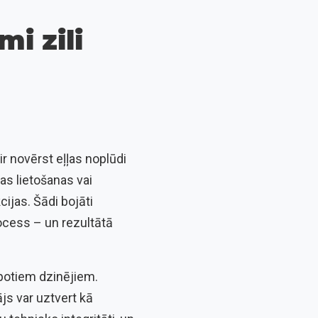
i zili
ir novērst eļļas noplūdi
as lietošanas vai
cijas. Šādi bojāti
rocess – un rezultātā
opotiem dzinējiem.
js var uztvert kā