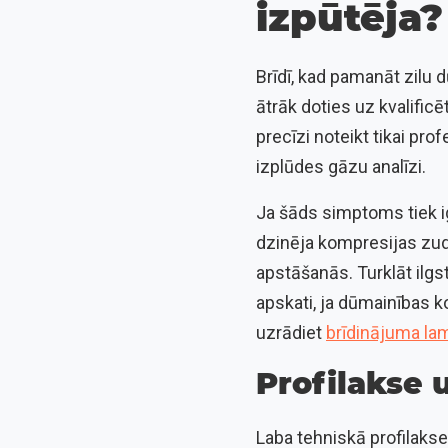
izpūtēja?
Brīdī, kad pamanāt zilu 
ātrāk doties uz kvalific
precīzi noteikt tikai pr
izplūdes gāzu analīzi.
Ja šāds simptoms tiek ig
dzinēja kompresijas zud
apstāšanās. Turklāt ilgs
apskati, ja dūmainības k
uzrādiet
brīdinājuma lam
Profilakse 
Laba tehniskā profilakse 