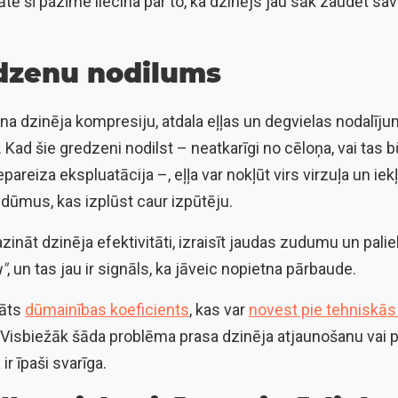
tātē šī pazīme liecina par to, ka dzinējs jau sāk zaudēt sav
edzenu nodilums
na dzinēja kompresiju, atdala eļļas un degvielas nodalīju
 Kad šie gredzeni nodilst – neatkarīgi no cēloņa, vai tas 
pareiza ekspluatācija –, eļļa var nokļūt virs virzuļa un i
s dūmus, kas izplūst caur izpūtēju.
nāt dzinēja efektivitāti, izraisīt jaudas zudumu un paliel
u"
, un tas jau ir signāls, ka jāveic nopietna pārbaude.
nāts
dūmainības koeficients
, kas var
novest pie tehniskās
Visbiežāk šāda problēma prasa dzinēja atjaunošanu vai p
ir īpaši svarīga.