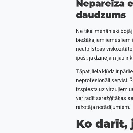
Nepareiza eļ
daudzums
Ne tikai mehāniski bojāju
biežākajiem iemesliem i
neatbilstošs viskozitāte
īpaši, ja dzinējam jau ir
Tāpat, liela kļūda ir pār
neprofesionāli servisi. Š
izspiesta uz virzuļiem u
var radīt sarežģītākas sek
ražotāja norādījumiem.
Ko darīt,