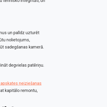
u tehnisko integritāti, un
mus un palīdz uzturēt
būtu nolietojums,
ekļūt sadegšanas kamerā.
ināt degvielas patēriņu.
 apskates neiziešanas
at kapitālo remontu,