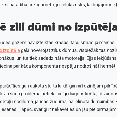
k šī parādība tiek ignorēta, jo lielāks risks, ka bojājums 
 zili dūmi no izpūtēj
ūdes gāzēm nav izteiktas krāsas, taču situācija mainās, 
o izpūtēja
galā novērojat zilus dūmus, visbiežāk tas nozī
nākusi un tur tiek sadedzināta motoreļļa. Eļļas iekļūšan
 liecina par kāda komponenta nespēju nodrošināt hermēt
 parādīties gan auksta starta laikā, gan arī dzinējam piln
. Ja šāda problēma netiek laicīgi diagnosticēta, tā var n
etaļu nodiluma, jaudas zuduma, palielināta dūmainības k
iešanas. Tāpēc, svarīgi ir nekavēties un jau pie pirmaj