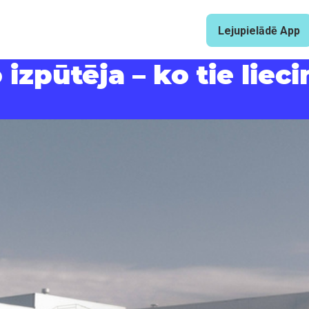
Lejupielādē App
 izpūtēja – ko tie liec