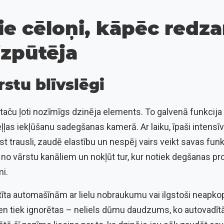
e cēloņi, kāpēc redzam
izpūtēja
rstu blīvslēgi
 taču ļoti nozīmīgs dzinēja elements. To galvenā funkcija 
eļļas iekļūšanu sadegšanas kamerā. Ar laiku, īpaši intensīv
st trausli, zaudē elastību un nespēj vairs veikt savas funk
ūst no vārstu kanāliem un nokļūt tur, kur notiek degšanas p
mi.
latīta automašīnām ar lielu nobraukumu vai ilgstoši neapk
en tiek ignorētas – neliels dūmu daudzums, ko autovadītā