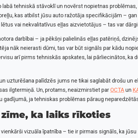
o labā tehniskā stāvoklī un novērst nopietnas problēmas,
reļļu, kas atbilst jūsu auto ražotāja specifikācijām – gan
 lētus vai nekvalitatīvus eļļas aizvietotājus – tas var dār
 motora darbībai – ja pēkšņi palielinās eļļas patēriņš, dzin
tēja nāk neierasti dūmi, tas var būt signāls par kādu nop
rvisu arī pirms tehniskās apskates, lai pārliecinātos, ka 
 un uzturēšana palīdzēs jums ne tikai saglabāt drošu un
as ilgtermiņā. Un, protams, neaizmirstiet par
OCTA
un
K
u gadījumā, ja tehniskas problēmas pāraug neparedzētās
 zīme, ka laiks rīkoties
 vienkārši vizuāla īpatnība – tie ir pirmais signāls, ka jūs