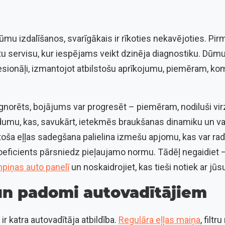
dūmu izdalīšanos, svarīgākais ir rīkoties nekavējoties. Pir
ētu servisu, kur iespējams veikt dzinēja diagnostiku. Dūm
ofesionāļi, izmantojot atbilstošu aprīkojumu, piemēram, ko
norēts, bojājums var progresēt – piemēram, nodiluši virzu
umu, kas, savukārt, ietekmēs braukšanas dinamiku un va
toša eļļas sadegšana palielina izmešu apjomu, kas var ra
oeficients pārsniedz pieļaujamo normu. Tādēļ negaidiet –
piņas auto panelī
un noskaidrojiet, kas tieši notiek ar jūs
un padomi autovadītājiem
ir katra autovadītāja atbildība.
Regulāra eļļas maiņa
, filt