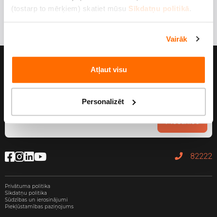
(tostarp to mērķiem) skatiet mūsu
Sīkdatņu politikā
.
Vairāk
Atļaut visu
Personalizēt
Piesakies
82222
Privātuma politika
Sīkdatņu politika
Sūdzības un ierosinājumi
Piekļūstamības paziņojums