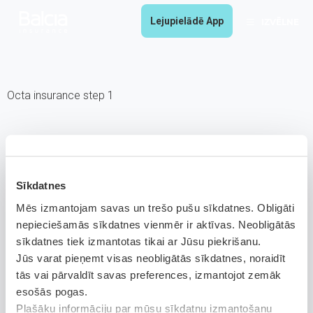
Lejupielādē App
IZVĒLNE
Octa insurance step 1
Sīkdatnes
Mēs izmantojam savas un trešo pušu sīkdatnes. Obligāti
nepieciešamās sīkdatnes vienmēr ir aktīvas. Neobligātās
sīkdatnes tiek izmantotas tikai ar Jūsu piekrišanu.
Jūs varat pieņemt visas neobligātās sīkdatnes, noraidīt
tās vai pārvaldīt savas preferences, izmantojot zemāk
esošās pogas.
Plašāku informāciju par mūsu sīkdatņu izmantošanu