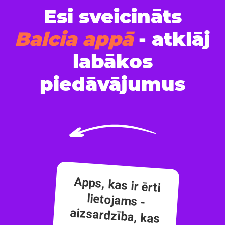
Esi sveicināts
Balcia appā
- atklāj
labākos
piedāvājumus
Apps, kas ir ērti
lietojams -
aizsardzība, kas