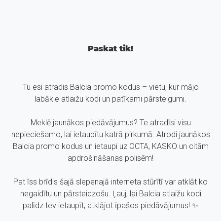
Paskat tik!
Tu esi atradis Balcia promo kodus – vietu, kur mājo
labākie atlaižu kodi un patīkami pārsteigumi.
Meklē jaunākos piedāvājumus? Te atradīsi visu
nepieciešamo, lai ietaupītu katrā pirkumā. Atrodi jaunākos
Balcia promo kodus un ietaupi uz OCTA, KASKO un citām
apdrošināšanas polisēm!
Pat īss brīdis šajā slepenajā interneta stūrītī var atklāt ko
negaidītu un pārsteidzošu. Ļauj, lai Balcia atlaižu kodi
palīdz tev ietaupīt, atklājot īpašos piedāvājumus! ✨