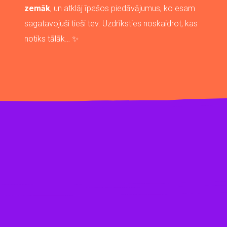
zemāk
, un atklāj īpašos piedāvājumus, ko esam
sagatavojuši tieši tev. Uzdrīksties noskaidrot, kas
notiks tālāk… ✨