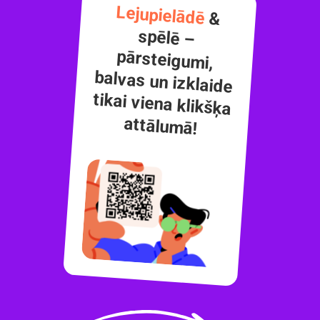
Lejupielādē
&
spēlē –
pārsteigumi,
balvas un izklaide
tikai viena klikšķa
attālumā!