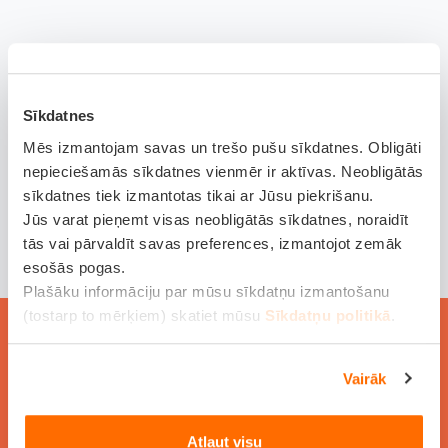
Sīkdatnes
Mēs izmantojam savas un trešo pušu sīkdatnes. Obligāti
nepieciešamās sīkdatnes vienmēr ir aktīvas. Neobligātās
sīkdatnes tiek izmantotas tikai ar Jūsu piekrišanu.
Jūs varat pieņemt visas neobligātās sīkdatnes, noraidīt
tās vai pārvaldīt savas preferences, izmantojot zemāk
esošās pogas.
Plašāku informāciju par mūsu sīkdatņu izmantošanu
(tostarp to mērķiem) skatiet mūsu
Sīkdatņu politikā
.
Vairāk
Atļaut visu