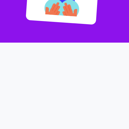
Iečeko app