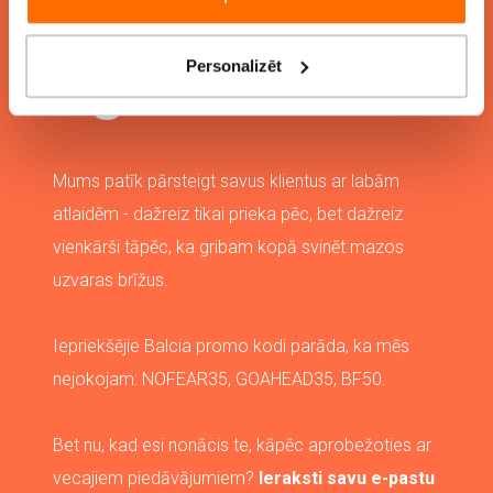
Balcia
promo
kods
- kā to
Personalizēt
iegūt?
Mums patīk pārsteigt savus klientus ar labām
atlaidēm - dažreiz tikai prieka pēc, bet dažreiz
vienkārši tāpēc, ka gribam kopā svinēt mazos
uzvaras brīžus.
Iepriekšējie Balcia promo kodi parāda, ka mēs
nejokojam: NOFEAR35, GOAHEAD35, BF50.
Bet nu, kad esi nonācis te, kāpēc aprobežoties ar
vecajiem piedāvājumiem?
Ieraksti savu e-pastu