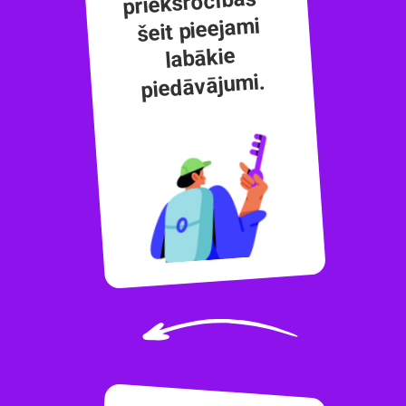
priekšrocības -
šeit pieejami
labākie
piedāvājumi.