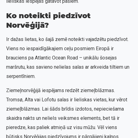
lieliskas iespējas gatavot pašiem.
Ko noteikti piedzīvot
Norvēģijā?
Ir dažas lietas, ko šajā zemē noteikti vajadzētu piedzīvot.
Viens no iespaidīgākajiem ceļu posmiem Eiropā ir
brauciens pa Atlantic Ocean Road – unikālu šosejas
maršrutu, kas savieno nelielas salas ar arkveida tiltiem un
serpentīniem.
Ziemeļnorvēģijā iespējams redzēt ziemeļblāzmas.
Tromsø, Alta vai Lofotu salas ir lieliskas vietas, kur vērot
ziemeļblāzmas. Lai šāds brīdis izdotos, nepieciešama
skaidra nakts un neliels veiksmes elements, bet tā ir
pieredze, kas paliek atmiņā uz visu mūžu. Vēl viens
būtisks Norvēģijas piedzīvojums ir pārgājieni kalnos.