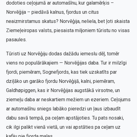
dodoties ceļojumā ar automašīnu, kur galamērķis –
Norvēģija – piedāvā kalnus, fjordus un citus
neaizmirstamus skatus? Norvēģija, neliela, bet ļoti skaista
Ziemeļeiropas valsts, piesaista miljoniem tūristu no visas
pasaules.
Tūristi uz Norvēģiju dodas dažādu iemeslu dēļ, tomēr
viens no populārākajiem — Norvēģijas daba. Tur ir milzīgi
fjordi, piemēram, Sognefjords, kas tiek uzskatīts par
dziļāko un garāko fjordu Norvēģijā, kalni, piemēram,
Galdhøpiggen, kas ir Norvēģijas augstākā virsotne, un
ziemeļu daba ar neskartiem mežiem un ezeriem. Ceļojums
ar automašīnu sniegs labāko pieredzi un ļaus izbaudīt
dabu savā tempā, pa ceļam apstājoties. Tu pats nosaki,
cik ilgi palikt vienā vietā, un vai apstāties pa ceļam uz
kafiju pie fjorda malas.