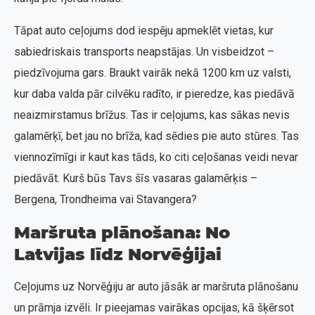
Tāpat auto ceļojums dod iespēju apmeklēt vietas, kur
sabiedriskais transports neapstājas. Un visbeidzot –
piedzīvojuma gars. Braukt vairāk nekā 1200 km uz valsti,
kur daba valda pār cilvēku radīto, ir pieredze, kas piedāvā
neaizmirstamus brīžus. Tas ir ceļojums, kas sākas nevis
galamērķī, bet jau no brīža, kad sēdies pie auto stūres. Tas
viennozīmīgi ir kaut kas tāds, ko citi ceļošanas veidi nevar
piedāvāt. Kurš būs Tavs šīs vasaras galamērķis –
Bergena, Trondheima vai Stavangera?
Maršruta plānošana: No
Latvijas līdz Norvēģijai
Ceļojums uz Norvēģiju ar auto jāsāk ar maršruta plānošanu
un prāmja izvēli. Ir pieejamas vairākas opcijas, kā šķērsot