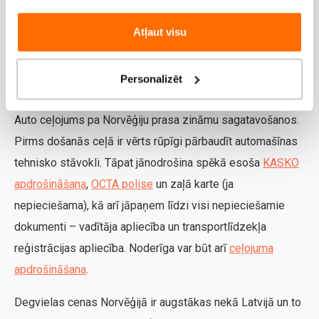
pārgājienos, braukt ar velosipēdu vai apmeklēt Lofotr
vikingu muzeju.
Atļaut visu
Praktiskie padomi
Personalizēt
autoceļotājiem
Auto ceļojums pa Norvēģiju prasa zināmu sagatavošanos.
Pirms došanās ceļā ir vērts rūpīgi pārbaudīt automašīnas
tehnisko stāvokli. Tāpat jānodrošina spēkā esoša
KASKO
apdrošināšana
,
OCTA polise
un zaļā karte (ja
nepieciešama), kā arī jāpaņem līdzi visi nepieciešamie
dokumenti – vadītāja apliecība un transportlīdzekļa
reģistrācijas apliecība. Noderīga var būt arī
ceļojuma
apdrošināšana
.
Degvielas cenas Norvēģijā ir augstākas nekā Latvijā un to