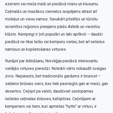
ezeriem vai meža malā un piedāvā mieru un klusumu.
Ceļmalās un mazākos ciematos iespējams atrast arī
moteļus un viesu namus. Savukārt pilsētās un tūristu
iecienītos reģionos pieejams plašs Airbnb un viesnīcu
klāsts. Kempingi ir ļoti populāri un labi aprīkoti – daudzi
piedāvā ne tikai telšu vai kemperu vietas, bet arī nelielus
namiņus un koplietošanas virtuves.
Runājot par ēdināšanu, Norvēģija piedāvā interesantu
vietējās virtuves pieredzi. Noteikti vērts nobaudīt svaigas
zivis. Neparasts, bet tradicionāls gardums ir brunost –
saldens brūnais siers, kas tiek pasniegts gan ar maizi, gan
desertos. Ceļojot pa valsti, daudzviet sastopamas
nelielas ceļmalas ēstuves, kafejnīcas. Ceļotājiem ar
kemperiem vai tiem, kuri apmetas "hytte" ar virtuvi, ir