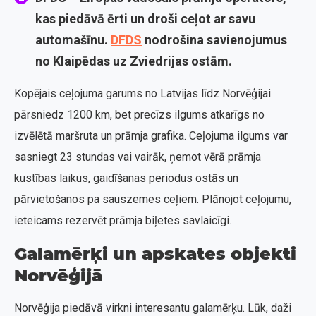
kas piedāvā ērti un droši ceļot ar savu
automašīnu.
DFDS
nodrošina savienojumus
no Klaipēdas uz Zviedrijas ostām.
Kopējais ceļojuma garums no Latvijas līdz Norvēģijai
pārsniedz 1200 km, bet precīzs ilgums atkarīgs no
izvēlētā maršruta un prāmja grafika. Ceļojuma ilgums var
sasniegt 23 stundas vai vairāk, ņemot vērā prāmja
kustības laikus, gaidīšanas periodus ostās un
pārvietošanos pa sauszemes ceļiem. Plānojot ceļojumu,
ieteicams rezervēt prāmja biļetes savlaicīgi.
Galamērķi un apskates objekti
Norvēģijā
Norvēģija piedāvā virkni interesantu galamērķu. Lūk, daži