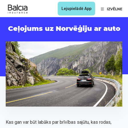
Lejupielādē App
IZVĒLNE
Ceļojums uz Norvēģiju ar auto
Kas gan var būt labāks par brīvības sajūtu, kas rodas,