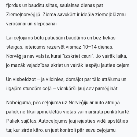
fjordus un baudītu siltas, saulainas dienas pat
Ziemeļnorvēģijā. Ziema savukārt ir ideāla ziemeļblāzmu
vērošanai un slēpošanai.
Lai ceļojums būtu patiešām baudāms un bez liekas
steigas, ieteicams rezervēt vismaz 10–14 dienas.
Norvēģija nav valsts, kurai “izskriet cauri”. Jo vairāk laika,
jo mazāk vajadzības skriet un vairāk iespēju ļauties ceļam.
Un visbeidzot – ja vilcinies, domājot par tālo attālumu un
ilgajām stundām ceļā – vienkārši ļauj sev pamēģināt.
Nobeigumā, pēc ceļojuma uz Norvēģiju ar auto atmiņā
paliek ne tikai apmeklētās vietas vai maršruta punkti kartē.
Paliek sajūtas. Autoceļojums ļauj iejusties vidē, apstāties
tur, kur sirds kāro, un just kontroli pār savu ceļojumu.