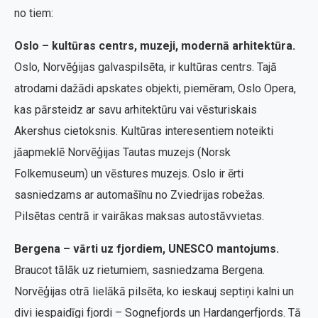
no tiem:
Oslo – kultūras centrs, muzeji, modernā arhitektūra.
Oslo, Norvēģijas galvaspilsēta, ir kultūras centrs. Tajā
atrodami dažādi apskates objekti, piemēram, Oslo Opera,
kas pārsteidz ar savu arhitektūru vai vēsturiskais
Akershus cietoksnis. Kultūras interesentiem noteikti
jāapmeklē Norvēģijas Tautas muzejs (Norsk
Folkemuseum) un vēstures muzejs. Oslo ir ērti
sasniedzams ar automašīnu no Zviedrijas robežas.
Pilsētas centrā ir vairākas maksas autostāvvietas.
Bergena – vārti uz fjordiem, UNESCO mantojums.
Braucot tālāk uz rietumiem, sasniedzama Bergena.
Norvēģijas otrā lielākā pilsēta, ko ieskauj septiņi kalni un
divi iespaidīgi fjordi – Sognefjords un Hardangerfjords. Tā