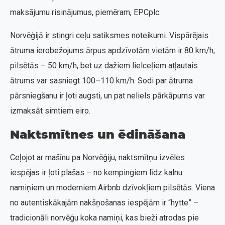
maksājumu risinājumus, piemēram, EPCplc.
Norvēģijā ir stingri ceļu satiksmes noteikumi. Vispārējais
ātruma ierobežojums ārpus apdzīvotām vietām ir 80 km/h,
pilsētās – 50 km/h, bet uz dažiem lielceļiem atļautais
ātrums var sasniegt 100–110 km/h. Sodi par ātruma
pārsniegšanu ir ļoti augsti, un pat neliels pārkāpums var
izmaksāt simtiem eiro.
Naktsmītnes un ēdināšana
Ceļojot ar mašīnu pa Norvēģiju, naktsmītņu izvēles
iespējas ir ļoti plašas – no kempingiem līdz kalnu
namiņiem un moderniem Airbnb dzīvokļiem pilsētās. Viena
no autentiskākajām nakšņošanas iespējām ir “hytte” –
tradicionāli norvēģu koka namiņi, kas bieži atrodas pie