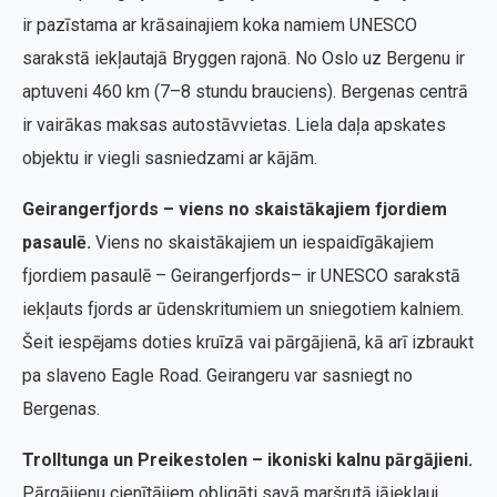
ir pazīstama ar krāsainajiem koka namiem UNESCO
sarakstā iekļautajā Bryggen rajonā. No Oslo uz Bergenu ir
aptuveni 460 km (7–8 stundu brauciens). Bergenas centrā
ir vairākas maksas autostāvvietas. Liela daļa apskates
objektu ir viegli sasniedzami ar kājām.
Geirangerfjords – viens no skaistākajiem fjordiem
pasaulē.
Viens no skaistākajiem un iespaidīgākajiem
fjordiem pasaulē – Geirangerfjords– ir UNESCO sarakstā
iekļauts fjords ar ūdenskritumiem un sniegotiem kalniem.
Šeit iespējams doties kruīzā vai pārgājienā, kā arī izbraukt
pa slaveno Eagle Road. Geirangeru var sasniegt no
Bergenas.
Trolltunga un Preikestolen – ikoniski kalnu pārgājieni.
Pārgājienu cienītājiem obligāti savā maršrutā jāiekļauj