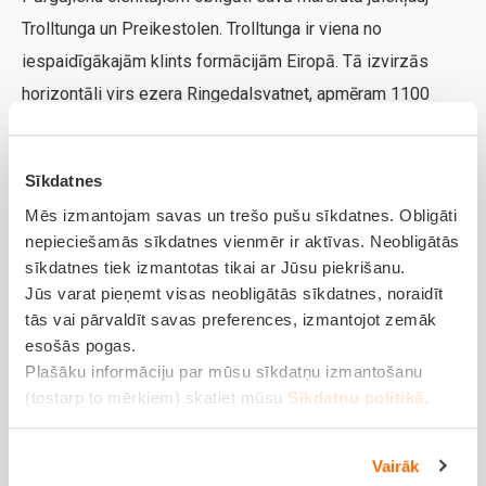
Trolltunga un Preikestolen. Trolltunga ir viena no
iespaidīgākajām klints formācijām Eiropā. Tā izvirzās
horizontāli virs ezera Ringedalsvatnet, apmēram 1100
metru augstumā. Pārgājiens ir garš un fiziski izaicinošs,
bet skats ir tā vērts. Savukārt Preikestolen slejas 604
Sīkdatnes
metru augstumā virs Lysefjorda. Pārgājiens ir vieglākas
Mēs izmantojam savas un trešo pušu sīkdatnes. Obligāti
grūtības un piemērots arī ģimenēm. To ērti sasniegt no
nepieciešamās sīkdatnes vienmēr ir aktīvas. Neobligātās
Stavangeras, pieejama plaša stāvvieta.
sīkdatnes tiek izmantotas tikai ar Jūsu piekrišanu.
Jūs varat pieņemt visas neobligātās sīkdatnes, noraidīt
Lofotu salas – autentiska zvejnieku dzīve, dramatiska
tās vai pārvaldīt savas preferences, izmantojot zemāk
piekraste.
Ja meklē autentisku Ziemeļnorvēģijas
esošās pogas.
pieredzi, tad Lofotu salas būs ideāls galamērķis. Šis
Plašāku informāciju par mūsu sīkdatņu izmantošanu
(tostarp to mērķiem) skatiet mūsu
Sīkdatņu politikā
.
arhipelāgs izceļas ar skaistu piekrasti, stāviem kalniem un
zvejnieku ciematiem, kuros joprojām jūtama senā
Vairāk
dzīvesveida klātbūtne. Salās iespējams doties