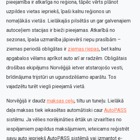
pieejamība ir atkarīga no reģiona, tāpēc vērts plānot
uzpildes vietas iepriekš, īpaši kalnu reģionos un
nomaļākās vietās. Lielākajās pilsētās un gar galvenajiem
autoceļiem stacijas ir bieži pieejamas. Atkarībā no
sezonas, īpaša uzmanība jāpievērš riepu prasībām –
ziemas periodā obligātas ir
ziemas riepas
, bet kalnu
apgabalos vēlams aprīkot auto arī ar radzēm. Obligātais
drošības ekipējums Norvēģijā ietver atstarojošo vesti,
brīdinājuma trijstūri un ugunsdzēšamo aparātu. Tos
vajadzētu turēt viegli pieejamā vietā.
Norvēģijā ir daudz
maksas ceļu
, tiltu un tuneļu. Lielākā
daļa maksas tiek iekasētas automātiski caur
AutoPASS
sistēmu. Ja vēlies norēķināties ērtāk un izvairīties no
iespējamiem papildus maksājumiem, ieteicams reģistrēt
savu auto iepriekš AutoPASS sistēmā vai izmantot e-