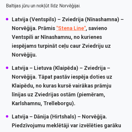
Baltijas jūru un nokļūt līdz Norvēģijai.
Latvija (Ventspils) – Zviedrija (Nīnashamna) –
Norvēģija.
Prāmis
"Stena Line"
, savieno
Ventspili ar Nīnashamnu, no kurienes
iespējams turpināt ceļu caur Zviedriju uz
Norvēģiju.
Latvija – Lietuva (Klaipēda) – Zviedrija –
Norvēģija.
Tāpat pastāv iespēja doties uz
Klaipēdu, no kuras kursē vairākas prāmju
līnijas uz Zviedrijas ostām (piemēram,
Karlshamnu, Trelleborgu).
Latvija – Dānija (Hirtshals) – Norvēģija.
Piedzīvojumu meklētāji var izvēlēties garāku