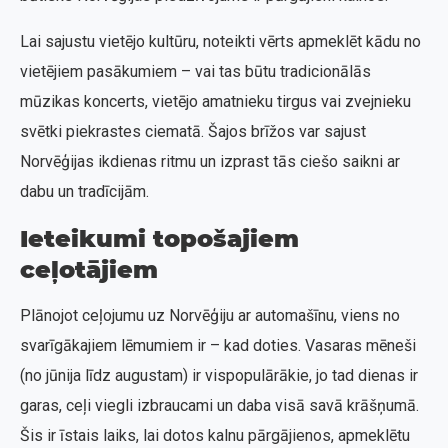
Lai sajustu vietējo kultūru, noteikti vērts apmeklēt kādu no
vietējiem pasākumiem – vai tas būtu tradicionālās
mūzikas koncerts, vietējo amatnieku tirgus vai zvejnieku
svētki piekrastes ciematā. Šajos brīžos var sajust
Norvēģijas ikdienas ritmu un izprast tās ciešo saikni ar
dabu un tradīcijām.
Ieteikumi topošajiem
ceļotājiem
Plānojot ceļojumu uz Norvēģiju ar automašīnu, viens no
svarīgākajiem lēmumiem ir – kad doties. Vasaras mēneši
(no jūnija līdz augustam) ir vispopulārākie, jo tad dienas ir
garas, ceļi viegli izbraucami un daba visā savā krāšņumā.
Šis ir īstais laiks, lai dotos kalnu pārgājienos, apmeklētu