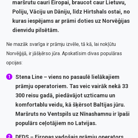
maršrutu cauri Eiropai, braucot caur Lietuvu,
Poliju, Vāciju un Dāniju, līdz Hirtshals ostai, no
kuras iespējams ar prāmi doties uz Norvēģijas
dienvidu pilsētām.
Ne mazāk svarīga ir prāmju izvēle, tā kā, lai nokļūtu
Norvēģijā, ir jāšķērso jūra. Apskatīsim divas populāras
opcijas:
Stena Line
– viens no pasaulē lielākajiem
prāmju operatoriem. Tas veic vairāk nekā 33
300 reisu gadā, piedāvājot uzticamu un
komfortablu veidu, kā šķērsot Baltijas jūru.
Maršruts no Ventspils uz Nīnashamnu ir īpaši
populārs ceļotājiem no Latvijas.
DFDS
– Eiropas vadošais prāmju operators,