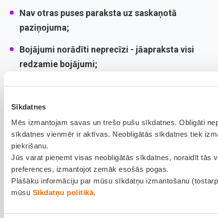
Nav otras puses paraksta
uz saskaņotā
paziņojuma;
Bojājumi norādīti neprecīzi
- jāapraksta visi
redzamie bojājumi;
Paziņojums iesniegts vēlāk nekā 10 dienu laikā
pēc negadījuma;
Sīkdatnes
Remonts uzsākts pirms apdrošinātāja
Mēs izmantojam savas un trešo pušu sīkdatnes. Obligāti n
sīkdatnes vienmēr ir aktīvas. Neobligātās sīkdatnes tiek izm
apskates;
piekrišanu.
Jūs varat pieņemt visas neobligātās sīkdatnes, noraidīt tās v
Policija nav izsaukta, lai gan situācija to
preferences, izmantojot zemāk esošās pogas.
prasīja;
Plašāku informāciju par mūsu sīkdatņu izmantošanu (tostarp
mūsu
Sīkdatņu politikā
.
Mutiska vienošanās bez dokumentēšanas
-
"nokārtojām uz vietas" bez papīra ir nekas.