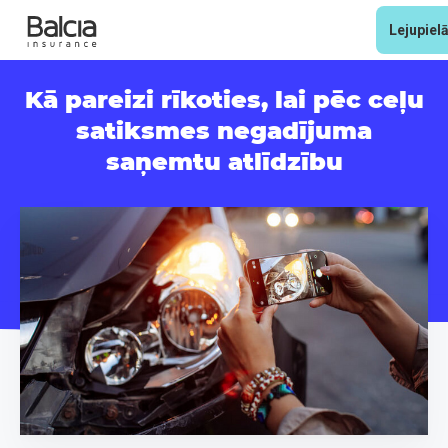
Lejupiel
Kā pareizi rīkoties, lai pēc ceļu
satiksmes negadījuma
saņemtu atlīdzību