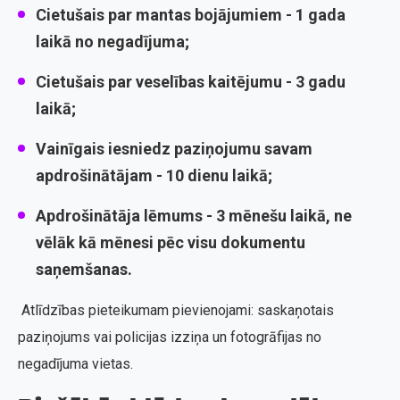
Cietušais par
mantas bojājumiem
-
1 gada
laikā
no negadījuma;
Cietušais par
veselības kaitējumu
-
3 gadu
laikā;
Vainīgais iesniedz paziņojumu savam
apdrošinātājam -
10 dienu laikā;
Apdrošinātāja lēmums -
3 mēnešu laikā
, ne
vēlāk kā mēnesi pēc visu dokumentu
saņemšanas.
Atlīdzības pieteikumam pievienojami: saskaņotais
paziņojums vai policijas izziņa un fotogrāfijas no
negadījuma vietas.