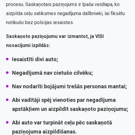
procesu. Saskaņotais paziņojums ir īpaša veidlapa, ko
aizpilda ceļu satiksmes negadījuma dalībnieki, lai fiksētu
notikušo bez policijas iesaistes.
Saskaņoto paziņojumu var izmantot, ja VISI
nosacījumi izpildās:
Iesaistīti divi auto;
Negadījumā nav cietušo cilvēku;
Nav nodarīti bojājumi trešās personas mantai;
Abi vadītāji spēj vienoties par negadījuma
apstākļiem un aizpildīt saskaņoto paziņojumu;
Abi auto var turpināt ceļu pēc saskaņotā
paziņojuma aizpildīšanas.