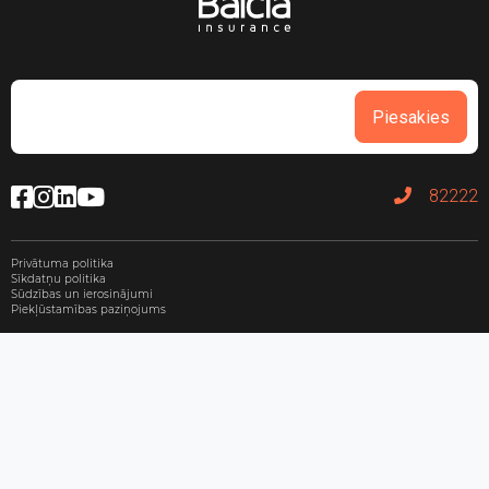
Piesakies
82222
Privātuma politika
Sīkdatņu politika
Sūdzības un ierosinājumi
Piekļūstamības paziņojums