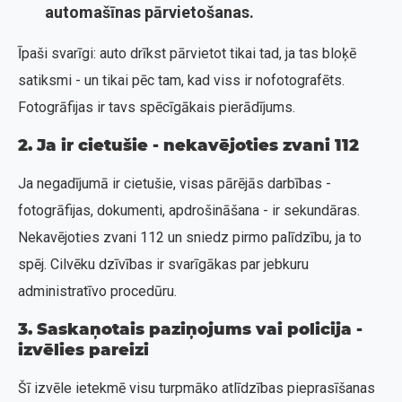
automašīnas pārvietošanas.
Īpaši svarīgi: auto drīkst pārvietot tikai tad, ja tas bloķē
satiksmi - un tikai pēc tam, kad viss ir nofotografēts.
Fotogrāfijas ir tavs spēcīgākais pierādījums.
2. Ja ir cietušie - nekavējoties zvani 112
Ja negadījumā ir cietušie, visas pārējās darbības -
fotogrāfijas, dokumenti, apdrošināšana - ir sekundāras.
Nekavējoties zvani 112 un sniedz pirmo palīdzību, ja to
spēj. Cilvēku dzīvības ir svarīgākas par jebkuru
administratīvo procedūru.
3. Saskaņotais paziņojums vai policija -
izvēlies pareizi
Šī izvēle ietekmē visu turpmāko atlīdzības pieprasīšanas