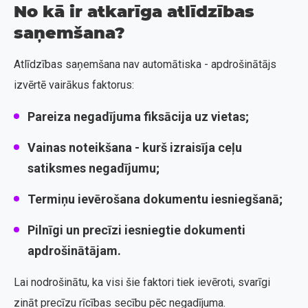
No kā ir atkarīga atlīdzības
saņemšana?
Atlīdzības saņemšana nav automātiska - apdrošinātājs
izvērtē vairākus faktorus:
Pareiza negadījuma fiksācija uz vietas
;
Vainas noteikšana
- kurš izraisīja ceļu
satiksmes negadījumu;
Termiņu ievērošana
dokumentu iesniegšanā;
Pilnīgi un precīzi iesniegtie dokumenti
apdrošinātājam.
Lai nodrošinātu, ka visi šie faktori tiek ievēroti, svarīgi
zināt precīzu rīcības secību pēc negadījuma.