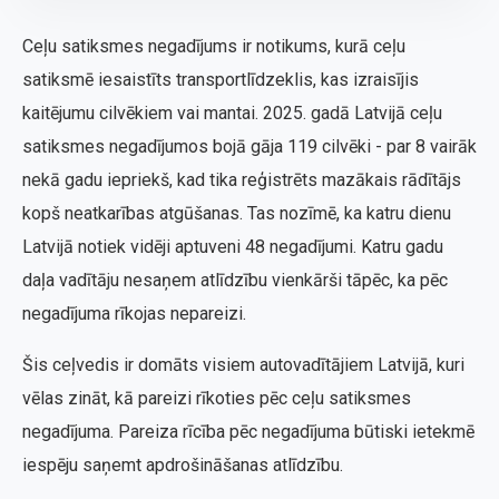
Ceļu satiksmes negadījums ir notikums, kurā ceļu
satiksmē iesaistīts transportlīdzeklis, kas izraisījis
kaitējumu cilvēkiem vai mantai. 2025. gadā Latvijā ceļu
satiksmes negadījumos bojā gāja 119 cilvēki - par 8 vairāk
nekā gadu iepriekš, kad tika reģistrēts mazākais rādītājs
kopš neatkarības atgūšanas. Tas nozīmē, ka katru dienu
Latvijā notiek vidēji aptuveni 48 negadījumi. Katru gadu
daļa vadītāju nesaņem atlīdzību vienkārši tāpēc, ka pēc
negadījuma rīkojas nepareizi.
Šis ceļvedis ir domāts visiem autovadītājiem Latvijā, kuri
vēlas zināt, kā pareizi rīkoties pēc ceļu satiksmes
negadījuma. Pareiza rīcība pēc negadījuma būtiski ietekmē
iespēju saņemt apdrošināšanas atlīdzību.