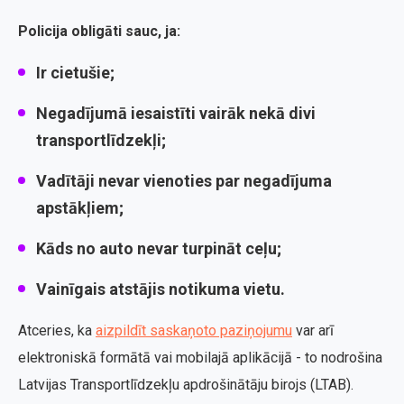
Policija obligāti sauc, ja:
Ir cietušie;
Negadījumā iesaistīti vairāk nekā divi
transportlīdzekļi;
Vadītāji nevar vienoties par negadījuma
apstākļiem;
Kāds no auto nevar turpināt ceļu;
Vainīgais atstājis notikuma vietu.
Atceries, ka
aizpildīt saskaņoto paziņojumu
var arī
elektroniskā formātā vai mobilajā aplikācijā - to nodrošina
Latvijas Transportlīdzekļu apdrošinātāju birojs (LTAB).