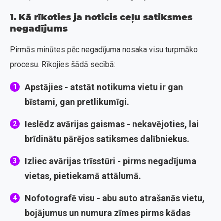
1. Kā rīkoties ja noticis ceļu satiksmes
negadījums
Pirmās minūtes pēc negadījuma nosaka visu turpmāko
procesu. Rīkojies šādā secībā:
Apstājies
- atstāt notikuma vietu ir gan
bīstami, gan pretlikumīgi.
Ieslēdz avārijas gaismas
- nekavējoties, lai
brīdinātu pārējos satiksmes dalībniekus.
Izliec avārijas trīsstūri
- pirms negadījuma
vietas, pietiekamā attālumā.
Nofotografē visu
- abu auto atrašanās vietu,
bojājumus un numura zīmes
pirms
kādas