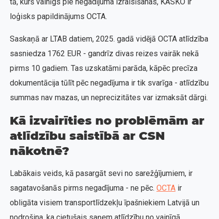
tā, kurš vainīgs pie negadījuma izraisīšanas, KASKO ir
loģisks papildinājums OCTA.
Saskaņā ar LTAB datiem, 2025. gadā vidējā OCTA atlīdzība
sasniedza 1762 EUR - gandrīz divas reizes vairāk nekā
pirms 10 gadiem. Tas uzskatāmi parāda, kāpēc precīza
dokumentācija tūlīt pēc negadījuma ir tik svarīga - atlīdzību
summas nav mazas, un neprecizitātes var izmaksāt dārgi.
Kā izvairīties no problēmām ar
atlīdzību saistībā ar CSN
nākotnē?
Labākais veids, kā pasargāt sevi no sarežģījumiem, ir
sagatavošanās pirms negadījuma - ne pēc.
OCTA
ir
obligāta visiem transportlīdzekļu īpašniekiem Latvijā un
nodrošina, ka cietušais saņem atlīdzību no vainīgā