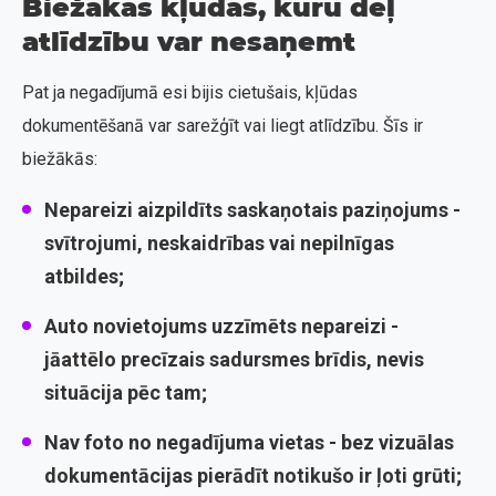
Biežākās kļūdas, kuru dēļ
atlīdzību var nesaņemt
Pat ja negadījumā esi bijis cietušais, kļūdas
dokumentēšanā var sarežģīt vai liegt atlīdzību. Šīs ir
biežākās:
Nepareizi aizpildīts saskaņotais paziņojums
-
svītrojumi, neskaidrības vai nepilnīgas
atbildes;
Auto novietojums uzzīmēts nepareizi
-
jāattēlo precīzais sadursmes brīdis, nevis
situācija pēc tam;
Nav foto no negadījuma vietas
- bez vizuālas
dokumentācijas pierādīt notikušo ir ļoti grūti;