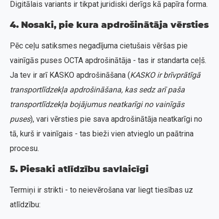
Digitālais variants ir tikpat juridiski derīgs kā papīra forma.
4. Nosaki, pie kura apdrošinātāja vērsties
Pēc ceļu satiksmes negadījuma cietušais vēršas pie
vainīgās puses OCTA apdrošinātāja - tas ir standarta ceļš.
Ja tev ir arī KASKO apdrošināšana (
KASKO ir brīvprātīgā
transportlīdzekļa apdrošināšana, kas sedz arī paša
transportlīdzekļa bojājumus neatkarīgi no vainīgās
puses
), vari vērsties pie sava apdrošinātāja neatkarīgi no
tā, kurš ir vainīgais - tas bieži vien atvieglo un paātrina
procesu.
5. Piesaki atlīdzību savlaicīgi
Termiņi ir strikti - to neievērošana var liegt tiesības uz
atlīdzību: