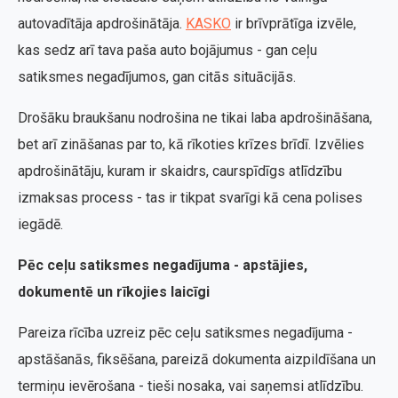
autovadītāja apdrošinātāja.
KASKO
ir brīvprātīga izvēle,
kas sedz arī tava paša auto bojājumus - gan ceļu
satiksmes negadījumos, gan citās situācijās.
Drošāku braukšanu nodrošina ne tikai laba apdrošināšana,
bet arī zināšanas par to, kā rīkoties krīzes brīdī. Izvēlies
apdrošinātāju, kuram ir skaidrs, caurspīdīgs atlīdzību
izmaksas process - tas ir tikpat svarīgi kā cena polises
iegādē.
Pēc ceļu satiksmes negadījuma - apstājies,
dokumentē un rīkojies laicīgi
Pareiza rīcība uzreiz pēc ceļu satiksmes negadījuma -
apstāšanās, fiksēšana, pareizā dokumenta aizpildīšana un
termiņu ievērošana - tieši nosaka, vai saņemsi atlīdzību.