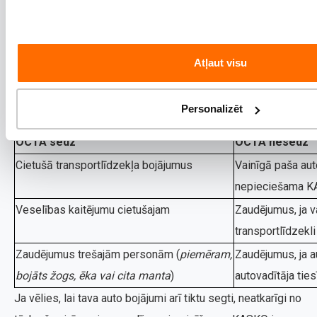
Ko sedz OCTA atlīdzība?
OCTA jeb obligātā civiltiesiskās atbildības apdrošināšana
Atļaut visu
aizsargā cietušo, ne vainīgo.
Personalizēt
OCTA sedz
OCTA nesedz
Cietušā transportlīdzekļa bojājumus
Vainīgā paša au
nepieciešama K
Veselības kaitējumu cietušajam
Zaudējumus, ja va
transportlīdzekl
Zaudējumus trešajām personām (
piemēram,
Zaudējumus, ja a
bojāts žogs, ēka vai cita manta
)
autovadītāja tie
Ja vēlies, lai tava auto bojājumi arī tiktu segti, neatkarīgi no