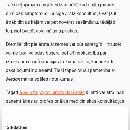
Taču ceļojumam nav jābeidzas brīdī, kad sajūti pirmos
slimības simptomus. Laicīga ārsta konsultācija var ļaut
ātrāk tikt uz kājām vai pat novērst saslimšanu, tādējādi
turpinot baudīt atvaļinājuma priekus.
Diemžēl tikt pie ārsta ārzemēs var būt sarežģīti – traucēt
var ne tikai valodas barjera, bet arī neskaidrība par
izmaksām un informācijas trūkums par to, kur un kādi
pakalpojumi ir pieejami. Tieši tāpēc mūsu partnerība ar
Medon
maina spēles noteikumus.
Tagad
Balcia
Ceļojumu apdrošināšanas
klienti var attālināti
saņemt ātras un profesionālas medicīniskas konsultācijas
no uzticamiem ģimenes ārstiem Latvijā tieši tad, kad tas
visvairāk nepieciešams.
Sīkdatnes