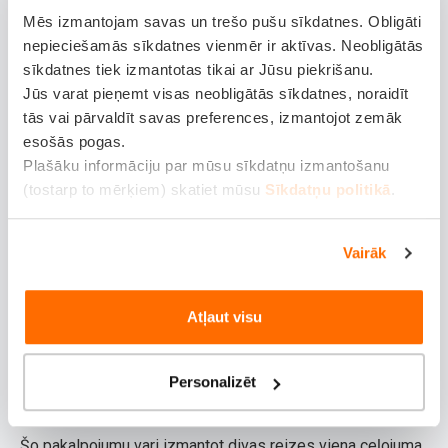
Kā tas darbojas?
Mēs izmantojam savas un trešo pušu sīkdatnes. Obligāti
nepieciešamās sīkdatnes vienmēr ir aktīvas. Neobligātās
Ja ceļojuma laikā jūties slikti, tagad vari:
sīkdatnes tiek izmantotas tikai ar Jūsu piekrišanu.
Jūs varat pieņemt visas neobligātās sīkdatnes, noraidīt
Pieteikt attālinātu konsultāciju vari vietnē
tās vai pārvaldīt savas preferences, izmantojot zemāk
medon.lv/balcia
, izmantojot savu Ceļojumu
esošās pogas.
apdrošināšanas polises numuru.
Plašāku informāciju par mūsu sīkdatņu izmantošanu
(tostarp to mērķiem) skatiet mūsu
Sīkdatņu politikā
.
Saņemt ģimenes ārsta konsultāciju tajā pašā
dienā stundas laikā vai trīs stundu laikā
Vairāk
brīvdienā.
Saņemt 15 minūtes ilgu tiešsaistes
Atļaut visu
konsultāciju, kuras laikā varēsi aprunāties ar
ārstu un saņemt medikamentu recepti, ja
Personalizēt
nepieciešams.
Šo pakalpojumu vari izmantot divas reizes viena ceļojuma