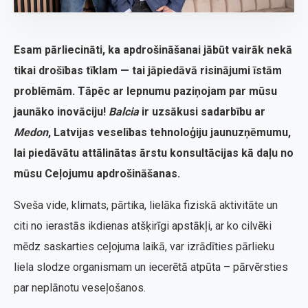
Esam pārliecināti, ka apdrošināšanai jābūt vairāk nekā
tikai drošības tīklam — tai jāpiedāvā risinājumi īstām
problēmām. Tāpēc ar lepnumu paziņojam par mūsu
jaunāko inovāciju!
Balcia
ir uzsākusi sadarbību ar
Medon
, Latvijas veselības tehnoloģiju jaunuzņēmumu,
lai piedāvātu attālinātas ārstu konsultācijas kā daļu no
mūsu Ceļojumu apdrošināšanas.
Sveša vide, klimats, pārtika, lielāka fiziskā aktivitāte un
citi no ierastās ikdienas atšķirīgi apstākļi, ar ko cilvēki
mēdz saskarties ceļojuma laikā, var izrādīties pārlieku
liela slodze organismam un iecerētā atpūta – pārvērsties
par neplānotu veseļošanos.