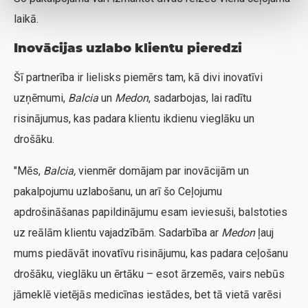
laikā.
Inovācijas uzlabo klientu pieredzi
Šī partnerība ir lielisks piemērs tam, kā divi inovatīvi
uzņēmumi,
Balcia
un
Medon
, sadarbojas, lai radītu
risinājumus, kas padara klientu ikdienu vieglāku un
drošāku.
"Mēs,
Balcia,
vienmēr domājam par inovācijām un
pakalpojumu uzlabošanu, un arī šo Ceļojumu
apdrošināšanas papildinājumu esam ieviesuši, balstoties
uz reālām klientu vajadzībām. Sadarbība ar
Medon
ļauj
mums piedāvāt inovatīvu risinājumu, kas padara ceļošanu
drošāku, vieglāku un ērtāku – esot ārzemēs, vairs nebūs
jāmeklē vietējās medicīnas iestādes, bet tā vietā varēsi