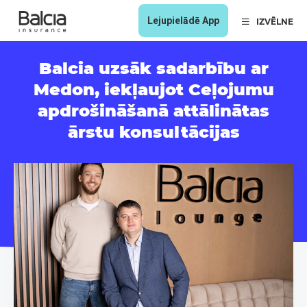
Lejupielādē App
IZVĒLNE
Balcia uzsāk sadarbību ar
Medon, iekļaujot Ceļojumu
apdrošināšanā attālinātas
ārstu konsultācijas