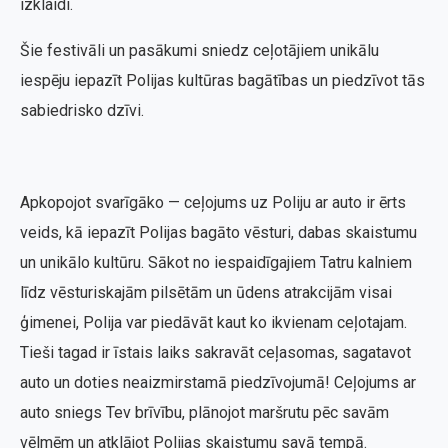
izklaidi.
Šie festivāli un pasākumi sniedz ceļotājiem unikālu
iespēju iepazīt Polijas kultūras bagātības un piedzīvot tās
sabiedrisko dzīvi.
Apkopojot svarīgāko — ceļojums uz Poliju ar auto ir ērts
veids, kā iepazīt Polijas bagāto vēsturi, dabas skaistumu
un unikālo kultūru. Sākot no iespaidīgajiem Tatru kalniem
līdz vēsturiskajām pilsētām un ūdens atrakcijām visai
ģimenei, Polija var piedāvāt kaut ko ikvienam ceļotajam.
Tieši tagad ir īstais laiks sakravāt ceļasomas, sagatavot
auto un doties neaizmirstamā piedzīvojumā! Ceļojums ar
auto sniegs Tev brīvību, plānojot maršrutu pēc savām
vēlmēm un atklājot Polijas skaistumu savā tempā.