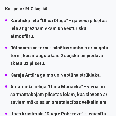
Ko apmeklēt Gdaņskā:
Karaliskā iela “Ulica Długa” -
galvenā pilsētas
iela ar greznām ēkām un vēsturisku
atmosfēru.
Rātsnams ar torni -
pilsētas simbols ar augstu
torni, kas ir augstākais Gdaņskā un piedāvā
skatu uz pilsētu.
Karaļa Artūra galms un Neptūna strūklaka.
Amatnieku ieliņa “Ulica Mariacka” -
viena no
šarmantākajām pilsētas ielām, kas slavena ar
saviem mākslas un amatniecības veikaliņiem.
Upes krastmala “Dlugie Pobrzeze” -
iecienīta