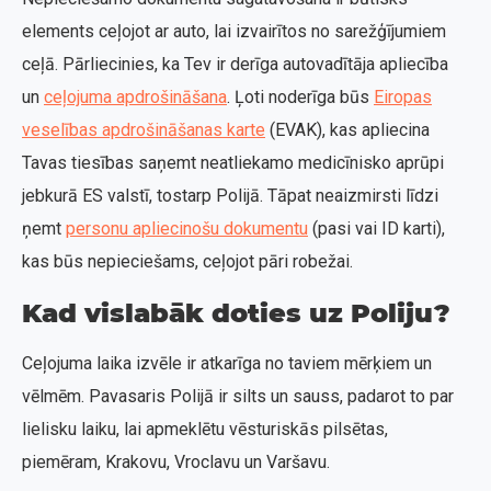
elements ceļojot ar auto, lai izvairītos no sarežģījumiem
ceļā. Pārliecinies, ka Tev ir derīga autovadītāja apliecība
un
ceļojuma apdrošināšana
. Ļoti noderīga būs
Eiropas
veselības apdrošināšanas karte
(EVAK), kas apliecina
Tavas tiesības saņemt neatliekamo medicīnisko aprūpi
jebkurā ES valstī, tostarp Polijā. Tāpat neaizmirsti līdzi
ņemt
personu apliecinošu dokumentu
(pasi vai ID karti),
kas būs nepieciešams, ceļojot pāri robežai.
Kad vislabāk doties uz Poliju?
Ceļojuma laika izvēle ir atkarīga no taviem mērķiem un
vēlmēm. Pavasaris Polijā ir silts un sauss, padarot to par
lielisku laiku, lai apmeklētu vēsturiskās pilsētas,
piemēram, Krakovu, Vroclavu un Varšavu.