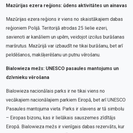
Mazūrijas ezera reģions: ūdens aktivitātes un ainavas
Mazūrijas ezera reģions ir viens no skaistākajiem dabas
reģioniem Polijā. Teritorijā atrodas 25 lielie ezeri,
savienoti ar kanāliem un upēm, veidojot izcilus burāšanas
maršrutus. Mazūrijā var izbaudīt ne tikai burāšanu, bet arī
peldēšanos, makšķerēšanu un putnu vērošanu.
Bialowieza mežs: UNESCO pasaules mantojums un
dzīvnieku vērošana
Bialowieza nacionālais parks ir ne tikai viens no
vecākajiem nacionālajiem parkiem Eiropā, bet arī UNESCO
Pasaules mantojuma vieta. Parks ir slavens ar tā simbolu
– Eiropas bizonu, kas ir lielākais sauszemes zīdītājs
Eiropā. Bialowieza mežs ir vienīgais dabas rezervāts, kur