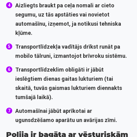
Aizliegts braukt pa ceļa nomali ar cieto
segumu, uz tās apstāties vai novietot
automašīnu, izņemot, ja notikusi tehniska
kļūme.
Transportlīdzekļa vadītājs drīkst runāt pa
mobilo tālruni, izmantojot brīvroku sistēmu.
Transportlīdzeklim obligāti ir jābūt
ieslēgtiem dienas gaitas lukturiem (tai
skaitā, tuvās gaismas lukturiem diennakts
tumšajā laikā).
Automašīnai jābūt aprīkotai ar
ugunsdzēšamo aparātu un avārijas zīmi.
Polija ir bagāta ar vēsturiskām