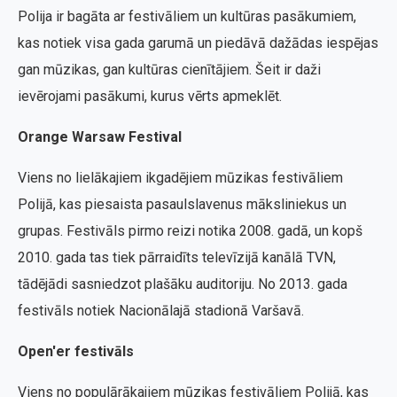
Polija ir bagāta ar festivāliem un kultūras pasākumiem,
kas notiek visa gada garumā un piedāvā dažādas iespējas
gan mūzikas, gan kultūras cienītājiem. Šeit ir daži
ievērojami pasākumi, kurus vērts apmeklēt.
Orange Warsaw Festival
Viens no lielākajiem ikgadējiem mūzikas festivāliem
Polijā, kas piesaista pasaulslavenus māksliniekus un
grupas. Festivāls pirmo reizi notika 2008. gadā, un kopš
2010. gada tas tiek pārraidīts televīzijā kanālā TVN,
tādējādi sasniedzot plašāku auditoriju. No 2013. gada
festivāls notiek Nacionālajā stadionā Varšavā.
Open'er festivāls
Viens no populārākajiem mūzikas festivāliem Polijā, kas