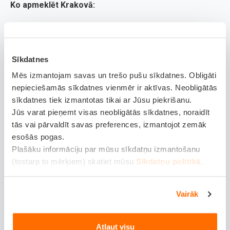
Ko apmeklēt Krakovā:
Pastaiga pa Krakovas vecpilsētu -
baudi
viduslaiku atmosfēru, iepazīstot pilsētas
laukumu, baznīcas un šaurās vecpilsētas
Sīkdatnes
ieliņas.
Mēs izmantojam savas un trešo pušu sīkdatnes. Obligāti
nepieciešamās sīkdatnes vienmēr ir aktīvas. Neobligātās
Krakovas pils -
renesanses stila pils, kas celta
sīkdatnes tiek izmantotas tikai ar Jūsu piekrišanu.
11.gadsimta vidū. 14.gadsimtā to ievērojami
Jūs varat pieņemt visas neobligātās sīkdatnes, noraidīt
tās vai pārvaldīt savas preferences, izmantojot zemāk
paplašināja, uzceļot gotisku rezidenci, kas
esošās pogas.
sastāvēja no vairākām ēkām.
Plašāku informāciju par mūsu sīkdatņu izmantošanu
(tostarp to mērķiem) skatiet mūsu
Sīkdatņu politikā
.
Ebreju mantojuma iepazīšana -
apmeklē
Kazimierz rajonu, kas piedāvā ieskatu
Vairāk
Krakovas ebreju vēsturē. Vari izmantot
privātās ekskursijas un tūres.
Atļaut visu