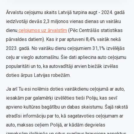
Ārvalstu ceļojumu skaits Latvijā turpina augt - 2024. gadā
iedzīvotāji devās 2,3 miljonos vienas dienas un vairāku
dienu
ceļojumos uz ārvalstīm
(Pēc Centrālās statistikas
pārvaldes datiem). Kas ir par aptuveni 8,4% vairāk nekā
2023. gadā. No vairāku dienu ceļojumiem 31,1% izvēlējās
ceļu ar vieglo automašīnu. Šie dati apliecina auto ceļojumu
popularitāti un to, ka autovadītāji arvien biežāk izvēlas
doties ārpus Latvijas robežām.
Ja arī Tu esi nolēmis doties vairākdienu ceļojumā ar auto,
iesakām par galamērķi izvēlēties tieši Poliju, kas sevī
apvieno kultūras bagātību un dabas skaistumu. Šajā rakstā
atradīsi informāciju par to, kā sagatavoties ceļojumam ar
auto, maksas ceļiem Polijā, ar kādām degvielas
izmaksām jārēķinās un citus svarīgus brauciena aspektus.