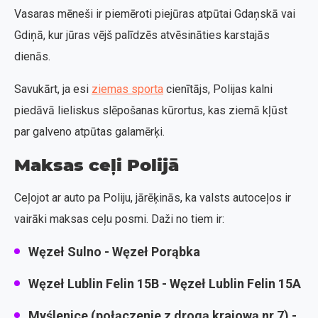
Vasaras mēneši ir piemēroti piejūras atpūtai Gdaņskā vai
Gdiņā, kur jūras vējš palīdzēs atvēsināties karstajās
dienās.
Savukārt, ja esi
ziemas sporta
cienītājs, Polijas kalni
piedāvā lieliskus slēpošanas kūrortus, kas ziemā kļūst
par galveno atpūtas galamērķi.
Maksas ceļi Polijā
Ceļojot ar auto pa Poliju, jārēķinās, ka valsts autoceļos ir
vairāki maksas ceļu posmi. Daži no tiem ir:
Węzeł Sulno - Węzeł Porąbka
Węzeł Lublin Felin 15B - Węzeł Lublin Felin 15A
Myślenice (połączenie z drogą krajową nr 7) -