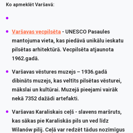
Ko apmeklēt Varšavā:
Varšavas vecpilsēta
- UNESCO Pasaules
mantojuma vieta, kas piedāvā unikālu ieskatu
pilsētas arhitektūrā. Vecpilsēta atjaunota
1962.gadā.
Varšavas vēstures muzejs
– 1936.gadā
dibināts muzejs, kas veltīts pilsētas vēsturei,
mākslai un kultūrai. Muzejā pieejami vairāk
nekā 7352 dažādi artefakti.
Varšavas Karaliskais ceļš
- slavens maršruts,
kas sākas pie Karaliskās pils un ved līdz
Wilanów pilij. Ceļā var redzēt tādus nozīmīgus