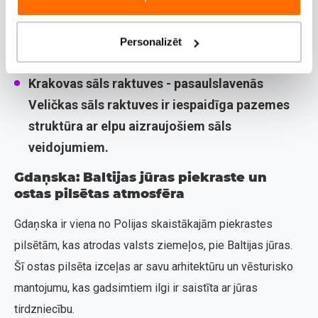
Muzeju apmeklēšana -
pilsētā ir daudz muzeju,
tai skaita, Czartoryski Museum, Krakovas
Personalizēt
Nacionālais muzejs, vēstures muzejs u.c.
Krakovas sāls raktuves -
pasaulslavenās
Veličkas sāls raktuves ir iespaidīga pazemes
struktūra ar elpu aizraujošiem sāls
veidojumiem.
Gdaņska: Baltijas jūras piekraste un
ostas pilsētas atmosfēra
Gdaņska ir viena no Polijas skaistākajām piekrastes
pilsētām, kas atrodas valsts ziemeļos, pie Baltijas jūras.
Šī ostas pilsēta izceļas ar savu arhitektūru un vēsturisko
mantojumu, kas gadsimtiem ilgi ir saistīta ar jūras
tirdzniecību.