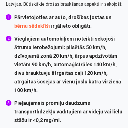
Latvijas. Būtiskākie drošas braukšanas aspekti ir sekojoši:
Pārvietojoties ar auto, drošības jostas un
bērnu sēdeklīši
ir jālieto obligāti.
Vieglajiem automobiļiem noteikti sekojoši
ātruma ierobežojumi: pilsētās 50 km/h,
dzīvojamā zonā 20 km/h, ārpus apdzīvotām
vietām 90 km/h, automaģistrāles 140 km/h,
divu brauktuvju ātrgaitas ceļi 120 km/h,
ātrgaitas šosejas ar vienu joslu katrā virzienā
100 km/h.
Pieļaujamais promiļu daudzums
transportlīdzekļu vadītājiem ar vidēju vai lielu
stāžu ir <0,2 mg/ml.