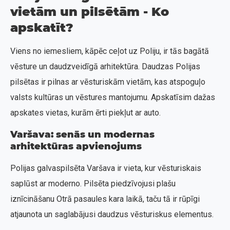
vietām un pilsētām - Ko
apskatīt?
Viens no iemesliem, kāpēc ceļot uz Poliju, ir tās bagātā
vēsture un daudzveidīgā arhitektūra. Daudzas Polijas
pilsētas ir pilnas ar vēsturiskām vietām, kas atspoguļo
valsts kultūras un vēstures mantojumu. Apskatīsim dažas
apskates vietas, kurām ērti piekļut ar auto.
Varšava: senās un modernas
arhitektūras apvienojums
Polijas galvaspilsēta Varšava ir vieta, kur vēsturiskais
saplūst ar moderno. Pilsēta piedzīvojusi plašu
iznīcināšanu Otrā pasaules kara laikā, taču tā ir rūpīgi
atjaunota un saglabājusi daudzus vēsturiskus elementus.