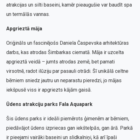
atrakcijas un silti baseini, kamēr pieaugušie var baudīt spa
un termālās vannas.
Apgrieztā māja
Oriģināls un fascinējošs Daniela Časpevska arhitektūras
darbs, kas atrodas Šimbarkas ciematā. Māja ir uzcelta
apgrieztā veidā – jumts atrodas zemē, bet pamati
virsotnē, radot ilūziju par pasauli otrādi. Šī unikālā celtne
bērniem sniedz jautru un neparastu pieredzi, jo mājas
iekšpusē viss ir apgriezts kājām gaisā.
Ūdens atrakciju parks Fala Aquapark
Šis ūdens parks ir ideāli piemērots ģimenēm ar bērniem,
piedāvājot ūdens izpriecas gan iekštelpās, gan ārā. Parkā
ir pieejami vairāki baseini un slidkalniņi, kā arī īpaši