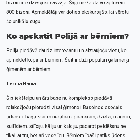
bizoni ir izdzīvojuši savvaļā. Šajā mežā dzīvo aptuveni
800 bizoni. Apmeklētāji var doties ekskursijās, lai vērotu
šo unikālo sugu.
Ko apskatīt Polijā ar bērniem?
Polija piedāvā daudz interesantu un aizraujošu vietu, ko
apmeklēt kopā ar bērniem. Šeit ir daži populāri galamērķi
ģimenēm ar bērniem.
Terma Bania
Šis iekštelpu un āra baseinu komplekss piedāvā
relaksējošu pieredzi visai ģimenei. Baseinos esošais
ūdens ir bagāts ar minerāliem, piemēram, dzelzi, magniju,
sulfīdiem, silīciju, kāliju un kalciju, padarot peldēšanu ne
tikai jautru, bet arī veselīgu. Bērniem īpaši patiks ūdens