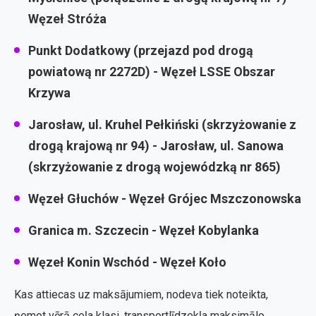
Węzeł Stróża
Punkt Dodatkowy (przejazd pod drogą
powiatową nr 2272D) - Węzeł LSSE Obszar
Krzywa
Jarosław, ul. Kruhel Pełkiński (skrzyżowanie z
drogą krajową nr 94) - Jarosław, ul. Sanowa
(skrzyżowanie z drogą wojewódzką nr 865)
Węzeł Głuchów - Węzeł Grójec Mszczonowska
Granica m. Szczecin - Węzeł Kobylanka
Węzeł Konin Wschód - Węzeł Koło
Kas attiecas uz maksājumiem, nodeva tiek noteikta,
ņemot vērā ceļa klasi, transportlīdzekļa maksimālo