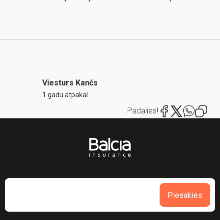
Viesturs Kančs
1 gadu atpakal
Padalies!
Piesakies