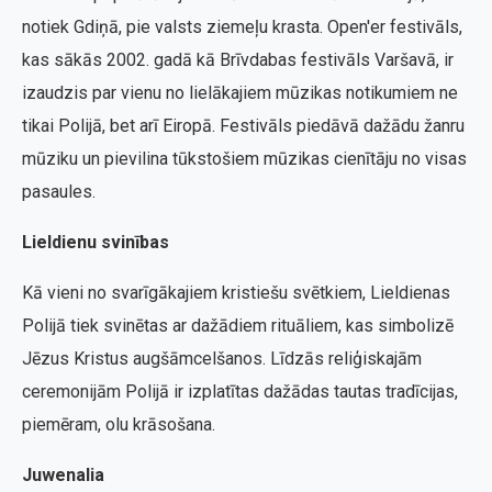
notiek Gdiņā, pie valsts ziemeļu krasta. Open'er festivāls,
kas sākās 2002. gadā kā Brīvdabas festivāls Varšavā, ir
izaudzis par vienu no lielākajiem mūzikas notikumiem ne
tikai Polijā, bet arī Eiropā. Festivāls piedāvā dažādu žanru
mūziku un pievilina tūkstošiem mūzikas cienītāju no visas
pasaules.
Lieldienu svinības
Kā vieni no svarīgākajiem kristiešu svētkiem, Lieldienas
Polijā tiek svinētas ar dažādiem rituāliem, kas simbolizē
Jēzus Kristus augšāmcelšanos. Līdzās reliģiskajām
ceremonijām Polijā ir izplatītas dažādas tautas tradīcijas,
piemēram, olu krāsošana.
Juwenalia