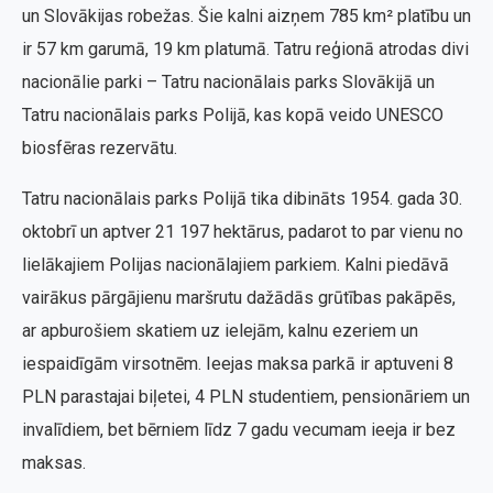
un Slovākijas robežas. Šie kalni aizņem 785 km² platību un
ir 57 km garumā, 19 km platumā. Tatru reģionā atrodas divi
nacionālie parki – Tatru nacionālais parks Slovākijā un
Tatru nacionālais parks Polijā, kas kopā veido UNESCO
biosfēras rezervātu.
Tatru nacionālais parks Polijā tika dibināts 1954. gada 30.
oktobrī un aptver 21 197 hektārus, padarot to par vienu no
lielākajiem Polijas nacionālajiem parkiem. Kalni piedāvā
vairākus pārgājienu maršrutu dažādās grūtības pakāpēs,
ar apburošiem skatiem uz ielejām, kalnu ezeriem un
iespaidīgām virsotnēm. Ieejas maksa parkā ir aptuveni 8
PLN parastajai biļetei, 4 PLN studentiem, pensionāriem un
invalīdiem, bet bērniem līdz 7 gadu vecumam ieeja ir bez
maksas.