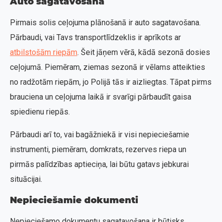
Auto sagatavošana
Pirmais solis ceļojuma plānošanā ir auto sagatavošana.
Pārbaudi, vai Tavs transportlīdzeklis ir aprīkots ar
atbilstošām riepām
. Šeit jāņem vērā, kādā sezonā dosies
ceļojumā. Piemēram, ziemas sezonā ir vēlams atteikties
no radžotām riepām, jo Polijā tās ir aizliegtas. Tāpat pirms
brauciena un ceļojuma laikā ir svarīgi pārbaudīt gaisa
spiedienu riepās.
Pārbaudi arī to, vai bagāžniekā ir visi nepieciešamie
instrumenti, piemēram, domkrats, rezerves riepa un
pirmās palīdzības aptieciņa, lai būtu gatavs jebkurai
situācijai.
Nepieciešamie dokumenti
Nepieciešamo dokumentu sagatavošana ir būtisks