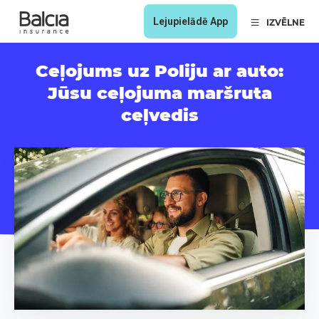
Lejupielādē App
IZVĒLNE
Ceļojums uz Poliju ar auto:
Jūsu ceļojuma maršruta
ceļvedis