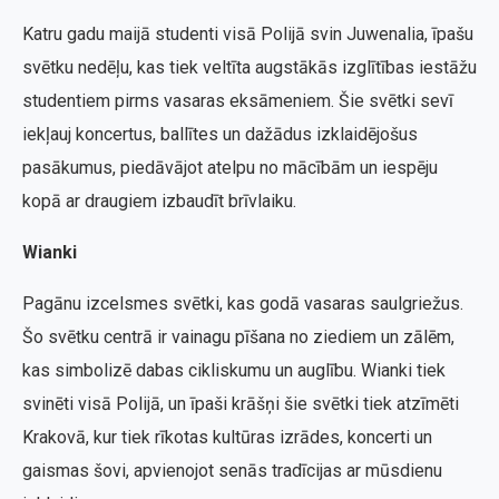
Katru gadu maijā studenti visā Polijā svin Juwenalia, īpašu
svētku nedēļu, kas tiek veltīta augstākās izglītības iestāžu
studentiem pirms vasaras eksāmeniem. Šie svētki sevī
iekļauj koncertus, ballītes un dažādus izklaidējošus
pasākumus, piedāvājot atelpu no mācībām un iespēju
kopā ar draugiem izbaudīt brīvlaiku.
Wianki
Pagānu izcelsmes svētki, kas godā vasaras saulgriežus.
Šo svētku centrā ir vainagu pīšana no ziediem un zālēm,
kas simbolizē dabas cikliskumu un auglību. Wianki tiek
svinēti visā Polijā, un īpaši krāšņi šie svētki tiek atzīmēti
Krakovā, kur tiek rīkotas kultūras izrādes, koncerti un
gaismas šovi, apvienojot senās tradīcijas ar mūsdienu