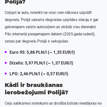
Polijā?
Ceļojot ar auto, noteikti ne reizi vien nāksies uzpildīt
degvielu. Polijā vairums degvielas uzpildes staciju ir gar
galvenajiem valsts autoceļiem un strādā visu diennakti.
Pēc internetā pieejamajiem datiem (2025.gada rudenī),
cenas par degvielu Polijā ir sekojošas:
Euro 95: 5,86 PLN/l (~ 1,35 EUR/l)
Dīzelis: 5,97 PLN/l (~ 1,37 EUR/l)
LPG: 2,46 PLN/l (~ 0,57 EUR/l)
Kādi ir braukšanas
ierobežojumi Polijā?
Ceļu satiksmes noteikumi un drošība būtiski neatšķiras no