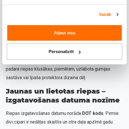
Bultiņas un “
Outside/Inside
”:
Norāda, vai riepa ir virzienveida vai asimetriska.
Vairāk
Virzienveida riepām ir bultiņas, kas norāda pareizo
rotācijas virzienu, bet asimetriskām riepām norādīts, kura
Atļaut visu
puse ir ārpusē.
Silent
apzīmējumi:
Personalizēt
Norāda uz trokšņu samazināšanas tehnoloģijām, kas
padara riepas klusākas, piemēram, uzlabota gumijas
sastāva vai īpaša protektora dizaina dēļ.
Jaunas un lietotas riepas –
izgatavošanas datuma nozīme
Riepas izgatavošanas datumu norāda
DOT kods
. Pirmie
divi cipari ir nedēļas skaitlis un otra daļa apzīmē gadu.