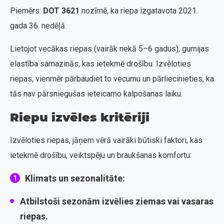
Piemērs:
DOT 3621
nozīmē, ka riepa izgatavota 2021.
gada 36. nedēļā.
Lietojot vecākas riepas (vairāk nekā 5–6 gadus), gumijas
elastība samazinās, kas ietekmē drošību. Izvēloties
riepas, vienmēr pārbaudiet to vecumu un pārliecinieties, ka
tās nav pārsniegušas ieteicamo kalpošanas laiku.
Riepu izvēles kritēriji
Izvēloties riepas, jāņem vērā vairāki būtiski faktori, kas
ietekmē drošību, veiktspēju un braukšanas komfortu:
Klimats un sezonalitāte:
Atbilstoši sezonām izvēlies ziemas vai vasaras
riepas.