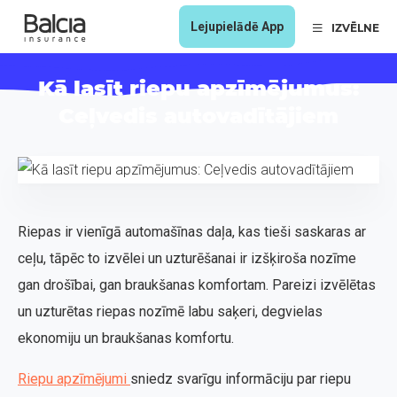
Lejupielādē App
IZVĒLNE
Kā lasīt riepu apzīmējumus:
Ceļvedis autovadītājiem
Riepas ir vienīgā automašīnas daļa, kas tieši saskaras ar
ceļu, tāpēc to izvēlei un uzturēšanai ir izšķiroša nozīme
gan drošībai, gan braukšanas komfortam. Pareizi izvēlētas
un uzturētas riepas nozīmē labu saķeri, degvielas
ekonomiju un braukšanas komfortu.
Riepu apzīmējumi
sniedz svarīgu informāciju par riepu