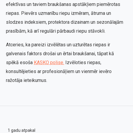
efektīvas un taviem braukšanas apstākļiem piemērotas
riepas. Pievērs uzmanību riepu izmēram, ātruma un
slodzes indeksiem, protektora dizainam un sezonālajām
prasībām, kā arī regulāri pārbaudi riepu stāvokli.
Atceries, ka pareizi izvēlētas un uzturētas riepas ir
galvenais faktors drošai un ērtai braukšanai, tāpat kā
spēkā esoša
KASKO polise.
Izvēloties riepas,
konsultējieties ar profesionāļiem un vienmēr ievēro
ražotāja ieteikumus.
1 gadu atpakal