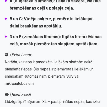
A
(augstākais līmenis): Labākā saķere, īsākais
bremzēšanas ceļš uz slapja ceļa.
B
un
C
: Vidēja saķere, piemērota lielākajai
daļai braukšanas apstākļu.
D
un
E
(zemākais līmenis): Ilgāks bremzēšanas
ceļš, mazāk piemērotas slapjiem apstākļiem.
XL
(
Extra Load
)
:
Norāda, ka riepa ir paredzēta lielākām slodzēm nekā
standarta riepas. Šīs riepas ir piemērotas lielākām un
smagākām automašīnām, piemēram, SUV vai
mikroautobusiem.
RF
(
Reinforced
):
Līdzīgs apzīmējumam XL – pastiprinātas riepas, kas iztur