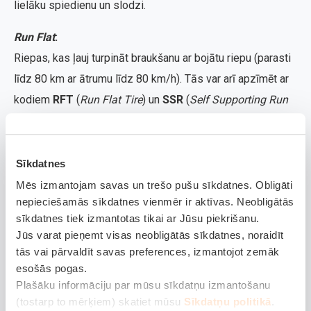
lielāku spiedienu un slodzi.
Run Flat
:
Riepas, kas ļauj turpināt braukšanu ar bojātu riepu (parasti
līdz 80 km ar ātrumu līdz 80 km/h). Tās var arī apzīmēt ar
kodiem
RFT
(
Run Flat Tire
) un
SSR
(
Self Supporting Run
flat
).
E-marks
(ECE sertifikācija)
:
Sīkdatnes
ECE apstiprinājums apliecina, ka riepa atbilst Eiropas
Mēs izmantojam savas un trešo pušu sīkdatnes. Obligāti
drošības un veiktspējas standartiem.
nepieciešamās sīkdatnes vienmēr ir aktīvas. Neobligātās
sīkdatnes tiek izmantotas tikai ar Jūsu piekrišanu.
TWI
(
Tread Wear Indicator
):
Jūs varat pieņemt visas neobligātās sīkdatnes, noraidīt
Protektora nodiluma indikatori. Uz riepām ir mazs
tās vai pārvaldīt savas preferences, izmantojot zemāk
marķējums, kas norāda vietu, kur protektorā ir nodiluma
esošās pogas.
Plašāku informāciju par mūsu sīkdatņu izmantošanu
robežzīmes, lai autovadītājs zinātu, kad riepa jānomaina.
(tostarp to mērķiem) skatiet mūsu
Sīkdatņu politikā
.