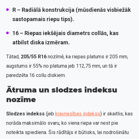
R
– Radiālā konstrukcija (mūsdienās visbiežāk
sastopamais riepu tips).
16
– Riepas iekšējais diametrs collās, kas
atbilst diska izmēram.
Tātad,
205/55 R16
nozīmē, ka riepas platums ir 205 mm,
augstums ir 55% no platuma jeb 112,75 mm, un tā ir
paredzēta 16 collu diskiem.
Ātruma un slodzes indeksu
nozīme
Slodzes indekss
(jeb
kravnesības indekss
) ir skaitlis, kas
norāda maksimālo svaru, ko viena riepa var nest pie
noteikta spiediena. Šis rādītājs ir būtisks, lai nodrošinātu