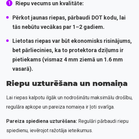
Riepu vecums un kvalitāte:
Pērkot jaunas riepas, pārbaudi
DOT kodu
, lai
tās nebūtu vecākas par 1–2 gadiem.
Lietotas riepas var būt ekonomisks risinājums,
bet pārliecinies, ka to protektora dziļums ir
pietiekams (vismaz 4 mm ziemā un 1.6 mm
vasarā).
Riepu uzturēšana un nomaiņa
Lai riepas kalpotu ilgāk un nodrošinātu maksimālu drošību,
regulāra apkope un pareiza nomaiņa ir ļoti svarīga.
Pareiza spiediena uzturēšana:
Regulāri pārbaudi riepu
spiedienu, ievērojot ražotāja ieteikumus.