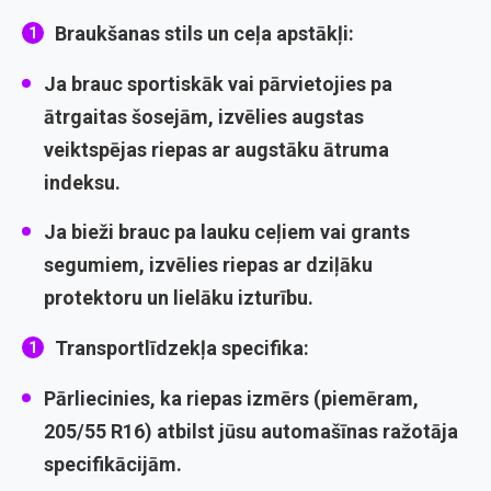
Braukšanas stils un ceļa apstākļi:
Ja brauc sportiskāk vai pārvietojies pa
ātrgaitas šosejām, izvēlies augstas
veiktspējas riepas ar augstāku ātruma
indeksu.
Ja bieži brauc pa lauku ceļiem vai grants
segumiem, izvēlies riepas ar dziļāku
protektoru un lielāku izturību.
Transportlīdzekļa specifika:
Pārliecinies, ka riepas izmērs (piemēram,
205/55 R16) atbilst jūsu automašīnas ražotāja
specifikācijām.