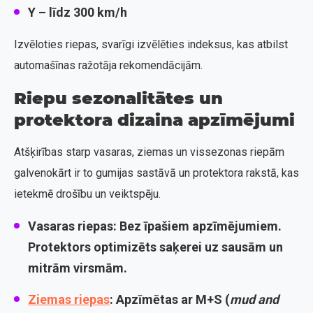
Y
– līdz 300 km/h
Izvēloties riepas, svarīgi izvēlēties indeksus, kas atbilst
automašīnas ražotāja rekomendācijām.
Riepu sezonalitātes un
protektora dizaina apzīmējumi
Atšķirības starp vasaras, ziemas un vissezonas riepām
galvenokārt ir to gumijas sastāvā un protektora rakstā, kas
ietekmē drošību un veiktspēju.
Vasaras riepas:
Bez īpašiem apzīmējumiem.
Protektors optimizēts saķerei uz sausām un
mitrām virsmām.
Ziemas riepas
:
Apzīmētas ar
M+S
(
mud and