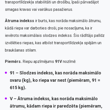
transportlīdzekļa stabilitāti un drošību, īpaši pārvadājot
smagas kravas vai vairākus pasažierus.
Ātruma indekss
ir burts, kas norāda maksimālo ātrumu,
kādā riepa var darboties droši, pie nosacījuma, ka ir
ievērots maksimālais slodzes indekss. Šis rādītājs palīdz
izvēlēties riepas, kas atbilst transportlīdzekļa spējām un
braukšanas stilam.
Piemērs.
Riepu apzīmējums
91V
nozīmē:
91
– Slodzes indekss, kas norāda maksimālo
svaru (kg), ko riepa var nest (piemēram, 91 =
615 kg).
V
– Ātruma indekss, kas norāda maksimālo
ātrumu, kādam riepa ir paredzēta (piemēram,