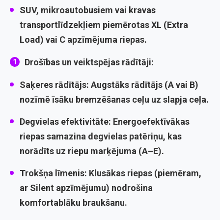
SUV, mikroautobusiem vai kravas
transportlīdzekļiem piemērotas
XL (Extra
Load)
vai
C apzīmējuma
riepas.
Drošības un veiktspējas rādītāji:
Saķeres rādītājs:
Augstāks rādītājs (
A
vai
B
)
nozīmē īsāku bremzēšanas ceļu uz slapja ceļa.
Degvielas efektivitāte:
Energoefektīvākas
riepas samazina degvielas patēriņu, kas
norādīts uz riepu marķējuma (
A
–
E
).
Trokšņa līmenis:
Klusākas riepas (piemēram,
ar Silent apzīmējumu) nodrošina
komfortablāku braukšanu.