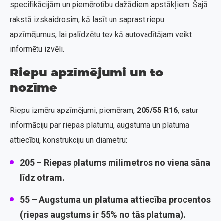
specifikācijām un piemērotību dažādiem apstākļiem. Šajā
rakstā izskaidrosim, kā lasīt un saprast riepu
apzīmējumus, lai palīdzētu tev kā autovadītājam veikt
informētu izvēli.
Riepu apzīmējumi un to
nozīme
Riepu izmēru apzīmējumi, piemēram,
205/55 R16
, satur
informāciju par riepas platumu, augstuma un platuma
attiecību, konstrukciju un diametru:
205
– Riepas platums milimetros no viena sāna
līdz otram.
55
– Augstuma un platuma attiecība procentos
(riepas augstums ir 55% no tās platuma).