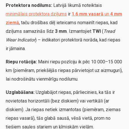
Protektora nodilums:
Latvijā likumā noteiktais
minimālais protektora dziļums
ir
1.6 mm vasarā
un
4 mm
ziemā
, taču drošības dēļ ieteicams nomainīt riepas, kad
dziļums samazinās līdz
3 mm
. Izmantojiet
TWI
(
Tread
Wear Indicator
) – indikatori protektorā norāda, kad riepas
ir jāmaina.
Riepu rotācija:
Maini riepu pozīciju ik pēc 10 000–15 000
km (piemēram, priekšējās riepas pārvietojot uz aizmuguri),
lai nodrošinātu vienmērīgu nodilumu.
Uzglabāšana:
Uzglabājot riepas, pārliecinies, ka tās ir
novietotas horizontāli (bez diskiem) vai vertikāli (ar
diskiem). Ja riepas netiek izmantotas (piemēram, ziemas
riepas vasarā), tās glabā sausā, vēsā vietā, prom no
tiešiem saules stariem un ķīmiskām vielām.