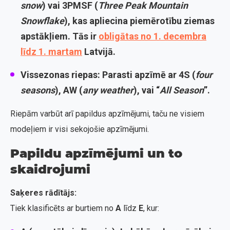
snow
) vai
3PMSF
(
Three Peak Mountain
Snowflake
), kas apliecina piemērotību ziemas
apstākļiem. Tās ir
obligātas no 1. decembra
līdz 1. martam
Latvijā.
Vissezonas riepas:
Parasti apzīmē ar
4S
(
four
seasons
),
AW
(
any weather
), vai “
All Season
”.
Riepām varbūt arī papildus apzīmējumi, taču ne visiem
modeļiem ir visi sekojošie apzīmējumi.
Papildu apzīmējumi un to
skaidrojumi
Saķeres rādītājs:
Tiek klasificēts ar burtiem no
A
līdz
E
, kur: