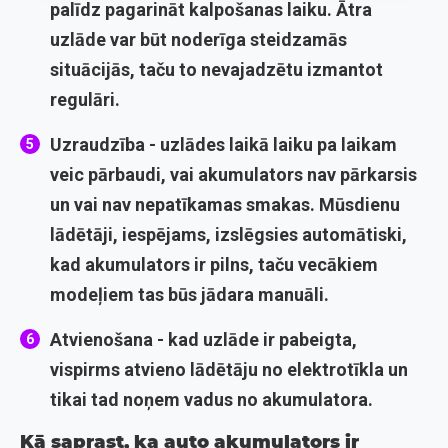
palīdz pagarināt kalpošanas laiku. Ātra
uzlāde var būt noderīga steidzamās
situācijās, taču to nevajadzētu izmantot
regulāri.
Uzraudzība
- uzlādes laikā laiku pa laikam
veic pārbaudi, vai akumulators nav pārkarsis
un vai nav nepatīkamas smakas. Mūsdienu
lādētāji, iespējams, izslēgsies automātiski,
kad akumulators ir pilns, taču vecākiem
modeļiem tas būs jādara manuāli.
Atvienošana
- kad uzlāde ir pabeigta,
vispirms atvieno lādētāju no elektrotīkla un
tikai tad noņem vadus no akumulatora.
Kā saprast, ka auto akumulators ir