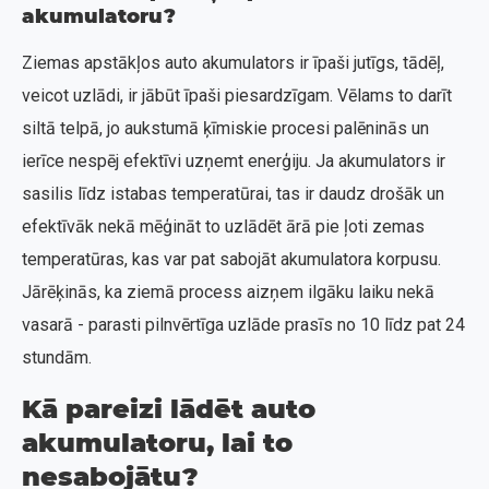
akumulatoru?
Ziemas apstākļos auto akumulators ir īpaši jutīgs, tādēļ,
veicot uzlādi, ir jābūt īpaši piesardzīgam. Vēlams to darīt
siltā telpā, jo aukstumā ķīmiskie procesi palēninās un
ierīce nespēj efektīvi uzņemt enerģiju. Ja akumulators ir
sasilis līdz istabas temperatūrai, tas ir daudz drošāk un
efektīvāk nekā mēģināt to uzlādēt ārā pie ļoti zemas
temperatūras, kas var pat sabojāt akumulatora korpusu.
Jārēķinās, ka ziemā process aizņem ilgāku laiku nekā
vasarā - parasti pilnvērtīga uzlāde prasīs no 10 līdz pat 24
stundām.
Kā pareizi lādēt auto
akumulatoru, lai to
nesabojātu?