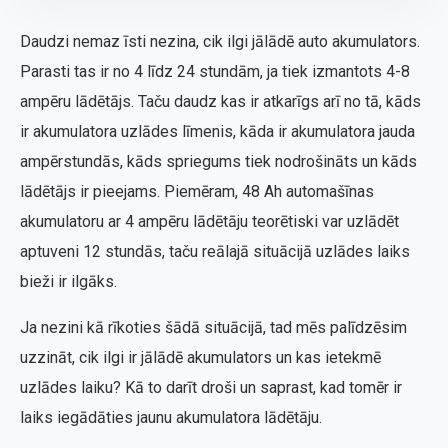
Daudzi nemaz īsti nezina, cik ilgi jālādē auto akumulators.
Parasti tas ir no 4 līdz 24 stundām, ja tiek izmantots 4-8
ampēru lādētājs. Taču daudz kas ir atkarīgs arī no tā, kāds
ir akumulatora uzlādes līmenis, kāda ir akumulatora jauda
ampērstundās, kāds spriegums tiek nodrošināts un kāds
lādētājs ir pieejams. Piemēram, 48 Ah automašīnas
akumulatoru ar 4 ampēru lādētāju teorētiski var uzlādēt
aptuveni 12 stundās, taču reālajā situācijā uzlādes laiks
bieži ir ilgāks.
Ja nezini kā rīkoties šādā situācijā, tad mēs palīdzēsim
uzzināt, cik ilgi ir jālādē akumulators un kas ietekmē
uzlādes laiku? Kā to darīt droši un saprast, kad tomēr ir
laiks iegādāties jaunu akumulatora lādētāju.