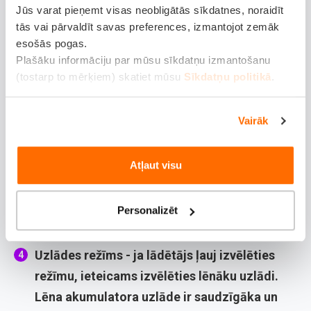
ziemai
, uzsver, ka aukstums ir viens no
Jūs varat pieņemt visas neobligātās sīkdatnes, noraidīt
galvenajiem iemesliem, kāpēc akumulators
tās vai pārvaldīt savas preferences, izmantojot zemāk
esošās pogas.
izlādējas. Perfektā gadījumā ziemā būtu auto
Plašāku informāciju par mūsu sīkdatņu izmantošanu
turēt siltākā vietā, bet tas visiem diemžēl nav
(tostarp to mērķiem) skatiet mūsu
Sīkdatņu politikā
.
iespējams.
Pareiza pieslēgšana
- vispirms pievieno
Vairāk
lādētāja vadus akumulatoram: pozitīvo
sarkano pie plusa pola, negatīvo melno pie
Atļaut visu
mīnusa. Tikai pēc tam pieslēdz lādētāju
elektrībai. Pārliecinies ka savienojumi ir
Personalizēt
stingri.
Uzlādes režīms
- ja lādētājs ļauj izvēlēties
režīmu, ieteicams izvēlēties lēnāku uzlādi.
Lēna akumulatora uzlāde ir saudzīgāka un