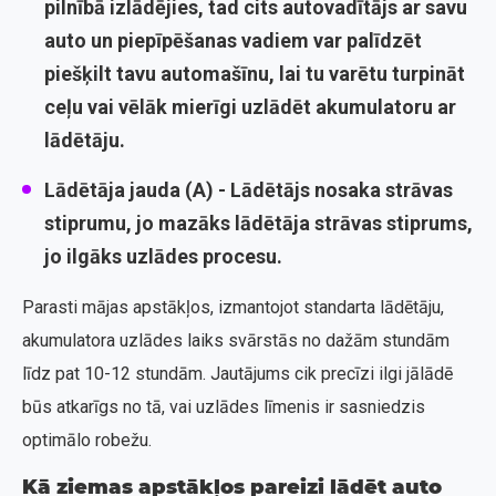
pilnībā izlādējies, tad cits autovadītājs ar savu
auto un piepīpēšanas vadiem var palīdzēt
piešķilt tavu automašīnu, lai tu varētu turpināt
ceļu vai vēlāk mierīgi uzlādēt akumulatoru ar
lādētāju.
Lādētāja jauda (A)
- Lādētājs nosaka strāvas
stiprumu, jo mazāks lādētāja strāvas stiprums,
jo ilgāks uzlādes procesu.
Parasti mājas apstākļos, izmantojot standarta lādētāju,
akumulatora uzlādes laiks svārstās no dažām stundām
līdz pat 10-12 stundām. Jautājums cik precīzi ilgi jālādē
būs atkarīgs no tā, vai uzlādes līmenis ir sasniedzis
optimālo robežu.
Kā ziemas apstākļos pareizi lādēt auto