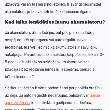
uzlādēts vai arī tas jau ir nolietojies. Ir svarīgi nepārlādēt
akumulatoru, jo tas var ietekmēt kalpošanas ilgumu.
Kad laiks iegādāties jaunu akumulatoru?
Ja akumulators ātri izlādējas, pat pēc pilnas uzlādes
nespēj noturēt spriegumu vai auto regulāri nevar
iedarbināt, tas var liecināt, ka akumulators ir savu laiku
nokalpojis. Parasti auto akumulatora kalpošanas laiks ir 3–
5 gadi. Ja bieži nākas uzlādēt akumulatoru vai tas
izlādējas bez redzama iemesla, iespējams, pienācis
brīdis to nomainīt.
Šādās situācijās ir vērts padomāt arī par papildu drošību
uz ceļa. Ja auto negaidīti nedarbojas, palīdzēt var
Balcia
apdrošināšana
, kas noteiktos gadījumos nodrošina