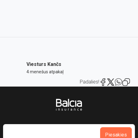
Viesturs Kančs
4 menešus atpakaļ
Padalies!
Piesakies