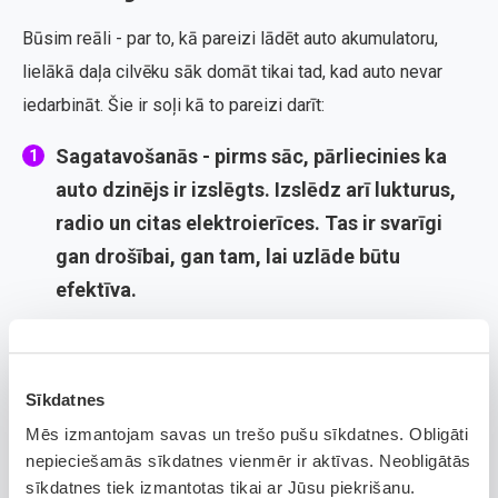
Būsim reāli - par to, kā pareizi lādēt auto akumulatoru,
lielākā daļa cilvēku sāk domāt tikai tad, kad auto nevar
iedarbināt. Šie ir soļi kā to pareizi darīt:
Sagatavošanās
- pirms sāc, pārliecinies ka
auto dzinējs ir izslēgts. Izslēdz arī lukturus,
radio un citas elektroierīces. Tas ir svarīgi
gan drošībai, gan tam, lai uzlāde būtu
efektīva.
Vide un temperatūra
- ja iespējams, lādē
akumulatoru sausā un vēsā, bet ne aukstā un
Sīkdatnes
mitrā vietā. Tāpēc ziemā ieteicams to darīt
Mēs izmantojam savas un trešo pušu sīkdatnes. Obligāti
garāžā vai citā pasargātā vietā. Arī reklāmās
nepieciešamās sīkdatnes vienmēr ir aktīvas. Neobligātās
un dažādos video par to,
kā sagatavot auto
sīkdatnes tiek izmantotas tikai ar Jūsu piekrišanu.