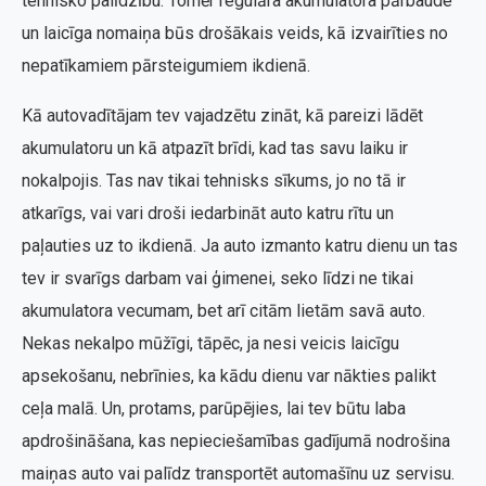
tehnisko palīdzību. Tomēr regulāra akumulatora pārbaude
un laicīga nomaiņa būs drošākais veids, kā izvairīties no
nepatīkamiem pārsteigumiem ikdienā.
Kā autovadītājam tev vajadzētu zināt, kā pareizi lādēt
akumulatoru un kā atpazīt brīdi, kad tas savu laiku ir
nokalpojis. Tas nav tikai tehnisks sīkums, jo no tā ir
atkarīgs, vai vari droši iedarbināt auto katru rītu un
paļauties uz to ikdienā. Ja auto izmanto katru dienu un tas
tev ir svarīgs darbam vai ģimenei, seko līdzi ne tikai
akumulatora vecumam, bet arī citām lietām savā auto.
Nekas nekalpo mūžīgi, tāpēc, ja nesi veicis laicīgu
apsekošanu, nebrīnies, ka kādu dienu var nākties palikt
ceļa malā. Un, protams, parūpējies, lai tev būtu laba
apdrošināšana, kas nepieciešamības gadījumā nodrošina
maiņas auto vai palīdz transportēt automašīnu uz servisu.