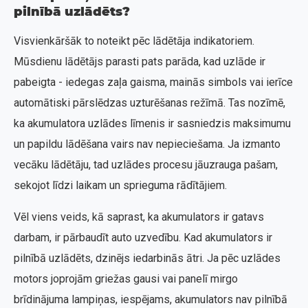
pilnībā uzlādēts?
Visvienkāršāk to noteikt pēc lādētāja indikatoriem.
Mūsdienu lādētājs parasti pats parāda, kad uzlāde ir
pabeigta - iedegas zaļa gaisma, mainās simbols vai ierīce
automātiski pārslēdzas uzturēšanas režīmā. Tas nozīmē,
ka akumulatora uzlādes līmenis ir sasniedzis maksimumu
un papildu lādēšana vairs nav nepieciešama. Ja izmanto
vecāku lādētāju, tad uzlādes procesu jāuzrauga pašam,
sekojot līdzi laikam un sprieguma rādītājiem.
Vēl viens veids, kā saprast, ka akumulators ir gatavs
darbam, ir pārbaudīt auto uzvedību. Kad akumulators ir
pilnībā uzlādēts, dzinējs iedarbinās ātri. Ja pēc uzlādes
motors joprojām griežas gausi vai panelī mirgo
brīdinājuma lampiņas, iespējams, akumulators nav pilnībā