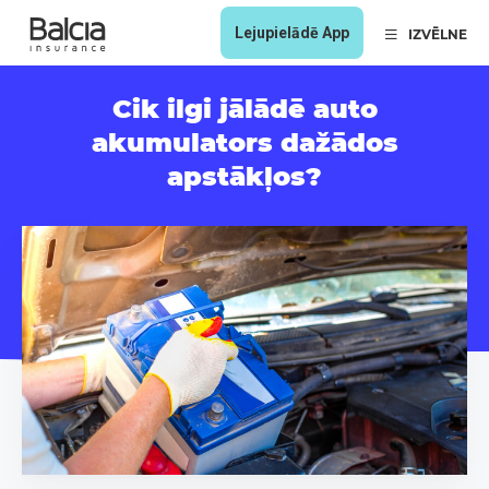
Lejupielādē App
IZVĒLNE
Cik ilgi jālādē auto
akumulators dažādos
apstākļos?