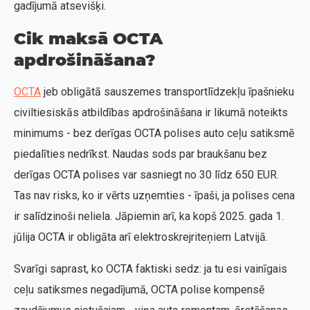
gadījumā atsevišķi.
Cik maksā OCTA
apdrošināšana?
OCTA
jeb obligātā sauszemes transportlīdzekļu īpašnieku
civiltiesiskās atbildības apdrošināšana ir likumā noteikts
minimums - bez derīgas OCTA polises auto ceļu satiksmē
piedalīties nedrīkst. Naudas sods par braukšanu bez
derīgas OCTA polises var sasniegt no 30 līdz 650 EUR.
Tas nav risks, ko ir vērts uzņemties - īpaši, ja polises cena
ir salīdzinoši neliela. Jāpiemin arī, ka kopš 2025. gada 1.
jūlija OCTA ir obligāta arī elektroskrejriteņiem Latvijā.
Svarīgi saprast, ko OCTA faktiski sedz: ja tu esi vainīgais
ceļu satiksmes negadījumā, OCTA polise kompensē