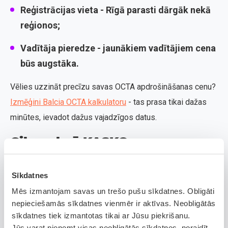
Reģistrācijas vieta
- Rīgā parasti dārgāk nekā
reģionos;
Vadītāja pieredze
- jaunākiem vadītājiem cena
būs augstāka.
Vēlies uzzināt precīzu savas OCTA apdrošināšanas cenu?
Izmēģini Balcia OCTA kalkulatoru
- tas prasa tikai dažas
minūtes, ievadot dažus vajadzīgos datus.
Cik maksā KASKO
apdrošināšana?
Sīkdatnes
KASKO ir brīvprātīgā apdrošināšana, kas sniedz
Mēs izmantojam savas un trešo pušu sīkdatnes. Obligāti
aizsardzību tur, kur OCTA to nedara. Tā sedz sava
nepieciešamās sīkdatnes vienmēr ir aktīvas. Neobligātās
transportlīdzekļa bojājumus un aizsargā pret dažādiem
sīkdatnes tiek izmantotas tikai ar Jūsu piekrišanu.
riskiem kā zādzību, vandālismu, dabas stihijas, kā arī
Jūs varat pieņemt visas neobligātās sīkdatnes, noraidīt