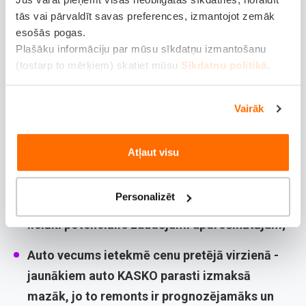
tās vai pārvaldīt savas preferences, izmantojot zemāk
negadījuma radītus postījumus neatkarīgi no tā, kurš ir
esošās pogas.
vainīgais. Citiem vārdiem sakot: ja iebrauc grāvī paša
Plašāku informāciju par mūsu sīkdatņu izmantošanu
kļūdas dēļ vai vētras laikā uz auto jumta uzgāžas koks,
(tostarp to mērķiem) skatiet mūsu
Sīkdatņu politikā
.
KASKO šos zaudējumus segtu.
Vairāk
KASKO polises cena parasti sākas no 200-800 EUR gadā.
Summa var būt gan ievērojami zemāka, gan augstāka
atkarībā no vairākiem faktoriem:
Atļaut visu
Auto vērtība
nosaka pamatu: jo dārgāks
Personalizēt
transportlīdzeklis, jo augstāka polises cena, jo
lielāki potenciālie zaudējumi apdrošinātājam;
Auto vecums
ietekmē cenu pretējā virzienā -
jaunākiem auto KASKO parasti izmaksā
mazāk, jo to remonts ir prognozējamāks un