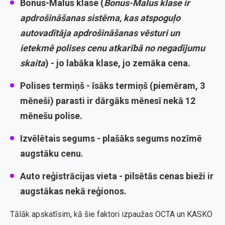
Bonus-Malus klase
(
Bonus-Malus klase ir
apdrošināšanas sistēma, kas atspoguļo
autovadītāja apdrošināšanas vēsturi un
ietekmē polises cenu atkarībā no negadījumu
skaita
) - jo labāka klase, jo zemāka cena.
Polises termiņš
- īsāks termiņš (piemēram, 3
mēneši) parasti ir dārgāks mēnesī nekā 12
mēnešu polise.
Izvēlētais segums
- plašāks segums nozīmē
augstāku cenu.
Auto reģistrācijas vieta
- pilsētās cenas bieži ir
augstākas nekā reģionos.
Tālāk apskatīsim, kā šie faktori izpaužas OCTA un KASKO