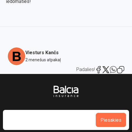
iedomāties!
Viesturs Kančs
2 menešus atpakaļ
Padalies!
Piesakies