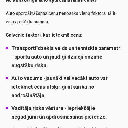
No kā atkarīga auto apdrošināšanas cena?
Auto apdrošināšanas cenu nenosaka viens faktors, tā ir
visu apstākļu summa.
Galvenie faktori, kas ietekmē cenu:
Transportlīdzekļa veids un tehniskie parametri
- sporta auto un jaudīgi dzinēji nozīmē
augstāku risku.
Auto vecums
-jaunāki vai vecāki auto var
ietekmēt cenu atšķirīgi atkarībā no
apdrošinātāja.
Vadītāja riska vēsture
- iepriekšējie
negadījumi un apdrošināšanas pieredze.