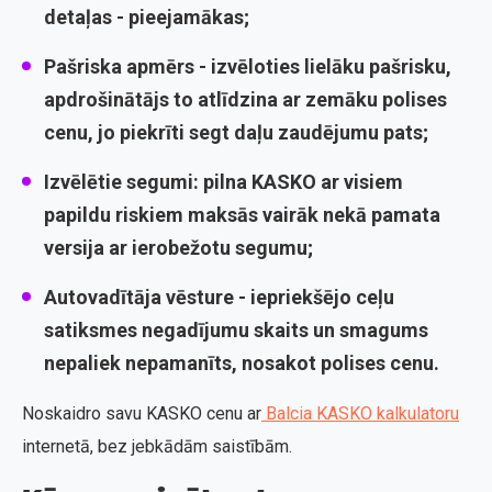
detaļas - pieejamākas;
Pašriska apmērs
- izvēloties lielāku pašrisku,
apdrošinātājs to atlīdzina ar zemāku polises
cenu, jo piekrīti segt daļu zaudējumu pats;
Izvēlētie segumi
: pilna KASKO ar visiem
papildu riskiem maksās vairāk nekā pamata
versija ar ierobežotu segumu;
Autovadītāja vēsture
- iepriekšējo ceļu
satiksmes negadījumu skaits un smagums
nepaliek nepamanīts, nosakot polises cenu.
Noskaidro savu KASKO cenu ar
Balcia KASKO kalkulatoru
internetā, bez jebkādām saistībām.