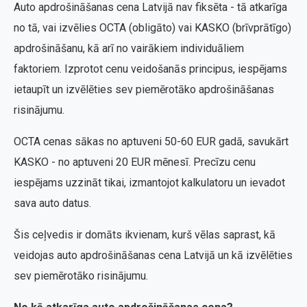
Auto apdrošināšanas cena Latvijā nav fiksēta - tā atkarīga
no tā, vai izvēlies OCTA (obligāto) vai KASKO (brīvprātīgo)
apdrošināšanu, kā arī no vairākiem individuāliem
faktoriem. Izprotot cenu veidošanās principus, iespējams
ietaupīt un izvēlēties sev piemērotāko apdrošināšanas
risinājumu.
OCTA cenas sākas no aptuveni 50-60 EUR gadā, savukārt
KASKO - no aptuveni 20 EUR mēnesī. Precīzu cenu
iespējams uzzināt tikai, izmantojot kalkulatoru un ievadot
sava auto datus.
Šis ceļvedis ir domāts ikvienam, kurš vēlas saprast, kā
veidojas auto apdrošināšanas cena Latvijā un kā izvēlēties
sev piemērotāko risinājumu.