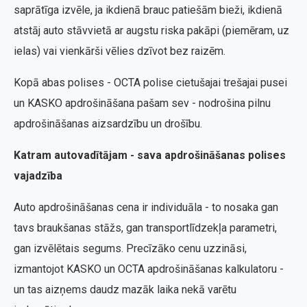
saprātīga izvēle, ja ikdienā brauc patiešām bieži, ikdienā
atstāj auto stāvvietā ar augstu riska pakāpi (piemēram, uz
ielas) vai vienkārši vēlies dzīvot bez raizēm.
Kopā abas polises - OCTA polise cietušajai trešajai pusei
un KASKO apdrošināšana pašam sev - nodrošina pilnu
apdrošināšanas aizsardzību un drošību.
Katram autovadītājam - sava apdrošināšanas polises
vajadzība
Auto apdrošināšanas cena ir individuāla - to nosaka gan
tavs braukšanas stāžs, gan transportlīdzekļa parametri,
gan izvēlētais segums. Precīzāko cenu uzzināsi,
izmantojot KASKO un OCTA apdrošināšanas kalkulatoru -
un tas aizņems daudz mazāk laika nekā varētu