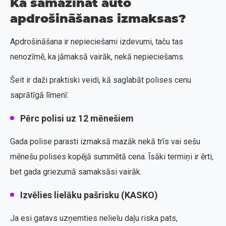
Kā samazināt auto
apdrošināšanas izmaksas?
Apdrošināšana ir nepieciešami izdevumi, taču tas
nenozīmē, ka jāmaksā vairāk, nekā nepieciešams.
Šeit ir daži praktiski veidi, kā saglabāt polises cenu
saprātīgā līmenī:
Pērc polisi uz 12 mēnešiem
Gada polise parasti izmaksā mazāk nekā trīs vai sešu
mēnešu polises kopējā summētā cena. Īsāki termiņi ir ērti,
bet gada griezumā samaksāsi vairāk.
Izvēlies lielāku pašrisku (KASKO)
Ja esi gatavs uzņemties nelielu daļu riska pats,