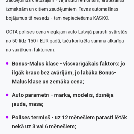
zaudējumus cietušajam - viņa auto remontam, ārstēšanas
izmaksām un citiem zaudējumiem. Tavas automašīnas
bojājumus tā nesedz - tam nepieciešama KASKO.
OCTA polises cena vieglajam auto Latvijā parasti svārstās
no 50 līdz 150+ EUR gadā, taču konkrēta summa atkarīga
no vairākiem faktoriem:
Bonus-Malus klase
- vissvarīgākais faktors: jo
ilgāk brauc bez avārijām, jo labāka Bonus-
Malus klase un zemāka cena;
Auto parametri
- marka, modelis, dzinēja
jauda, masa;
Polises termiņš
- uz 12 mēnešiem parasti lētāk
nekā uz 3 vai 6 mēnešiem;