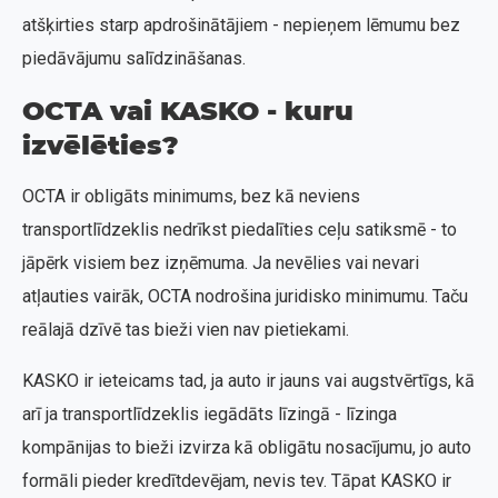
atšķirties starp apdrošinātājiem - nepieņem lēmumu bez
piedāvājumu salīdzināšanas.
OCTA vai KASKO - kuru
izvēlēties?
OCTA ir obligāts minimums, bez kā neviens
transportlīdzeklis nedrīkst piedalīties ceļu satiksmē - to
jāpērk visiem bez izņēmuma. Ja nevēlies vai nevari
atļauties vairāk, OCTA nodrošina juridisko minimumu. Taču
reālajā dzīvē tas bieži vien nav pietiekami.
KASKO ir ieteicams tad, ja auto ir jauns vai augstvērtīgs, kā
arī ja transportlīdzeklis iegādāts līzingā - līzinga
kompānijas to bieži izvirza kā obligātu nosacījumu, jo auto
formāli pieder kredītdevējam, nevis tev. Tāpat KASKO ir