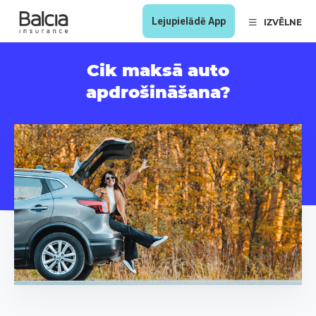
Lejupielādē App
IZVĒLNE
Cik maksā auto
apdrošināšana?