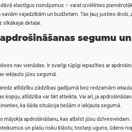
edāvā elastīgus risinājumus – varat izvēlēties piemērotā
 savām vajadzībām un budžetam. Tas ļauj justies droši, z
 sīkākajai detaļai.
i apdrošināšanas segumu un
ises nav vienādas. Ir svarīgi rūpīgi iepazīties ar apdroš
nav iekļauts jūsu segumā.
paredz atlīdzību zādzības gadījumā bez redzamām ielau
s kopiju, atlīdzība var tikt atteikta. Vai arī, ja apdrošināš
inieties, ka šāda situācija tiešām ir iekļauta segumā.
ies mājokļa apdrošināšanu, kas atbilst jūsu dzīvesveidam.
eikumus un plašu risku klāstu, tostarp uguns, ūdens no