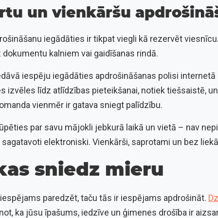
 ērtu un vienkāršu apdrošin
ināšanu iegādāties ir tikpat viegli kā rezervēt viesnīcu. 
z dokumentu kalniem vai gaidīšanas rindā.
dāvā iespēju iegādāties apdrošināšanas polisi internetā – ā
 izvēles līdz atlīdzības pieteikšanai, notiek tiešsaistē, u
omanda vienmēr ir gatava sniegt palīdzību.
ūpēties par savu mājokli jebkurā laikā un vietā – nav ne
k sagatavoti elektroniski. Vienkārši, saprotami un bez lie
kas sniedz mieru
av iespējams paredzēt, taču tās ir iespējams apdrošināt.
Dz
inot, ka jūsu īpašums, iedzīve un ģimenes drošība ir aizsa