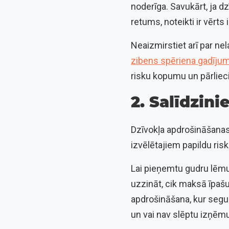
noderīga. Savukārt, ja d
retums, noteikti ir vērts
Neaizmirstiet arī par n
zibens spēriena gadīju
risku kopumu un pārlieci
2. Salīdzin
Dzīvokļa apdrošināšanas
izvēlētajiem papildu ri
Lai pieņemtu gudru lēmum
uzzināt, cik maksā īpaš
apdrošināšana, kur segum
un vai nav slēptu izņē