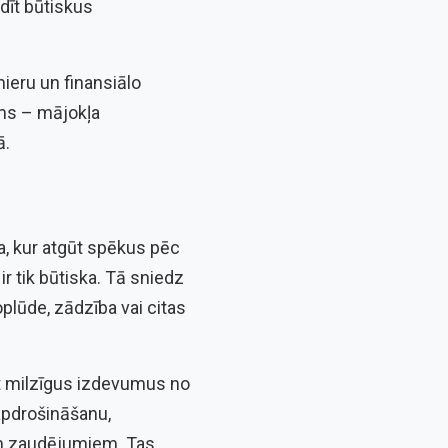
dīt būtiskus
mieru un finansiālo
vums – mājokļa
ā.
a, kur atgūt spēkus pēc
r tik būtiska. Tā sniedz
lūde, zādzība vai citas
gt milzīgus izdevumus no
apdrošināšanu,
iem zaudējumiem. Tas