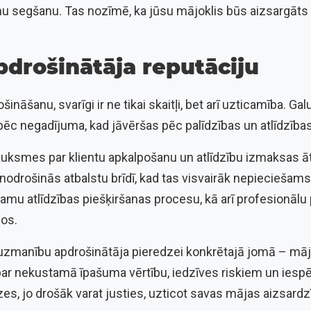
mu segšanu. Tas nozīmē, ka jūsu mājoklis būs aizsargāts 
apdrošinātāja reputāciju
ināšanu, svarīgi ir ne tikai skaitļi, bet arī uzticamība. Ga
 pēc negadījuma, kad jāvēršas pēc palīdzības un atlīdzības
sauksmes par klientu apkalpošanu un atlīdzību izmaksas
nodrošinās atbalstu brīdī, kad tas visvairāk nepieciešam
tamu atlīdzības piešķiršanas procesu, kā arī profesionālu 
os.
t uzmanību apdrošinātāja pieredzei konkrētajā jomā – māj
par nekustamā īpašuma vērtību, iedzīves riskiem un ies
zes, jo drošāk varat justies, uzticot savas mājas aizsardz