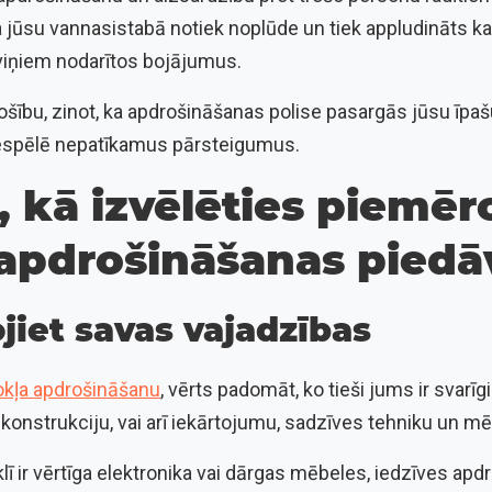
 jūsu vannasistabā notiek noplūde un tiek appludināts ka
viņiem nodarītos bojājumus.
ošību, zinot, ka apdrošināšanas polise pasargās jūsu īpa
iespēlē nepatīkamus pārsteigumus.
 kā izvēlēties piemēr
 apdrošināšanas pied
ojiet savas vajadzības
okļa apdrošināšanu
, vērts padomāt, ko tieši jums ir svarīg
a konstrukciju, vai arī iekārtojumu, sadzīves tehniku un m
ī ir vērtīga elektronika vai dārgas mēbeles, iedzīves apd