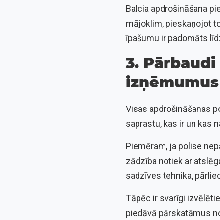
Balcia apdrošināšana pi
mājoklim, pieskaņojot to
īpašumu ir padomāts līdz
3. Pārbaud
izņēmumus
Visas apdrošināšanas pol
saprastu, kas ir un kas 
Piemēram, ja polise ne
zādzība notiek ar atslēga
sadzīves tehnika, pārliec
Tāpēc ir svarīgi izvēlēt
piedāvā pārskatāmus not