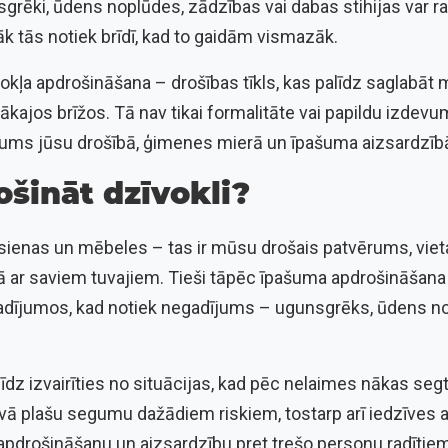
sgrēki, ūdens noplūdes, zādzības vai dabas stihijas var ra
k tās notiek brīdī, kad to gaidām vismazāk.
vokļa apdrošināšana – drošības tīkls, kas palīdz saglabāt 
ītākajos brīžos. Tā nav tikai formalitāte vai papildu izde
ījums jūsu drošībā, ģimenes mierā un īpašuma aizsardzīb
šināt dzīvokli?
 sienas un mēbeles – tas ir mūsu drošais patvērums, viet
 ar saviem tuvajiem. Tieši tāpēc īpašuma apdrošināšana i
gadījumos, kad notiek negadījums – ugunsgrēks, ūdens nop
īdz izvairīties no situācijas, kad pēc nelaimes nākas se
vā plašu segumu dažādiem riskiem, tostarp arī iedzīves 
as apdrošināšanu un aizsardzību pret trešo personu radīt