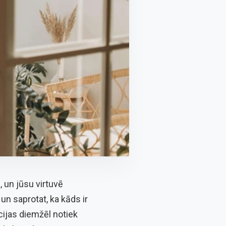
, un jūsu virtuvē
 un saprotat, ka kāds ir
cijas diemžēl notiek