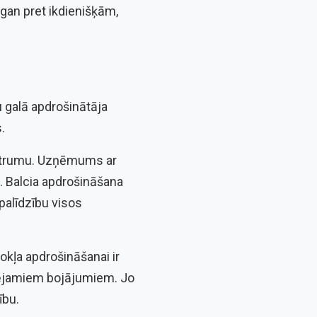
gan pret ikdienišķām,
lu galā apdrošinātāja
.
 ātrumu. Uzņēmums ar
s. Balcia apdrošināšana
palīdzību visos
okļa apdrošināšanai ir
pējamiem bojājumiem. Jo
ību.