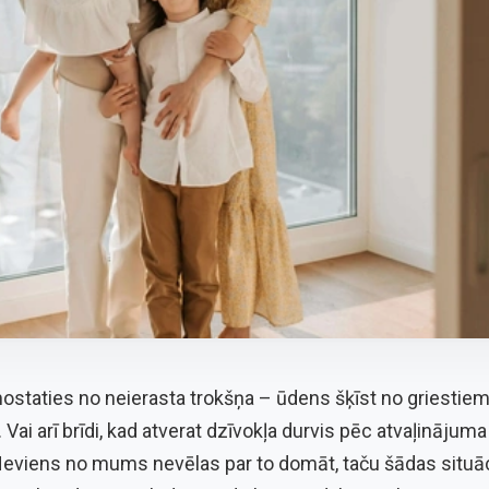
mostaties no neierasta trokšņa – ūdens šķīst no griestiem
 Vai arī brīdi, kad atverat dzīvokļa durvis pēc atvaļinājuma
 Neviens no mums nevēlas par to domāt, taču šādas situā