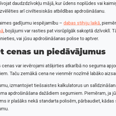
zīvojat daudzdzīvokļu mājā, kur ūdens noplūdes vai kaimi
 izvēlēties arī civiltiesiskās atbildības apdrošināšanu.
elaimes gadījumu iespējamību –
dabas stihiju laikā
, piemēr
mā
, bojājumi var rasties pat visrūpīgāk sakoptā dzīvoklī. T
nieties, vai jūsu apdrošināšanas polise to aptver.
iet cenas un piedāvājumus
 cenas var ievērojami atšķirties atkarībā no seguma apj
skiem. Taču zemākā cena ne vienmēr nozīmē labāko aizsa
u, izmantojiet tiešsaistes kalkulatorus un salīdzināšanas 
uma apdrošināšana dažādiem segumiem. Piemēram, ja jūs
s ir plašāks nekā standarta polisēm, pārbaudiet, kādas s
mumu.