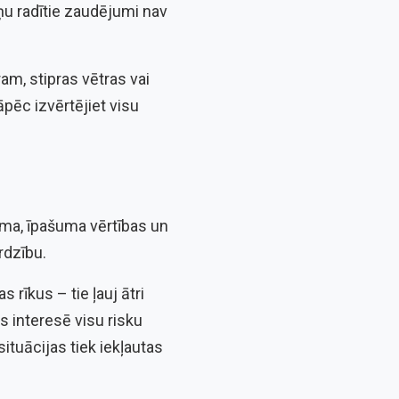
ņu radītie zaudējumi nav
am, stipras vētras vai
āpēc izvērtējiet visu
oma, īpašuma vērtības un
rdzību.
rīkus – tie ļauj ātri
 interesē visu risku
ituācijas tiek iekļautas