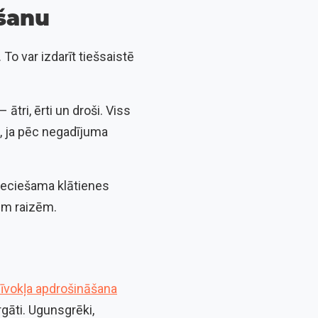
āšanu
To var izdarīt tiešsaistē
tri, ērti un droši. Viss
n, ja pēc negadījuma
pieciešama klātienes
kām raizēm.
īvokļa apdrošināšana
rgāti. Ugunsgrēki,