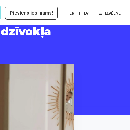
Pievienojies mums!
EN
LV
IZVĒLNE
 dzīvokļa