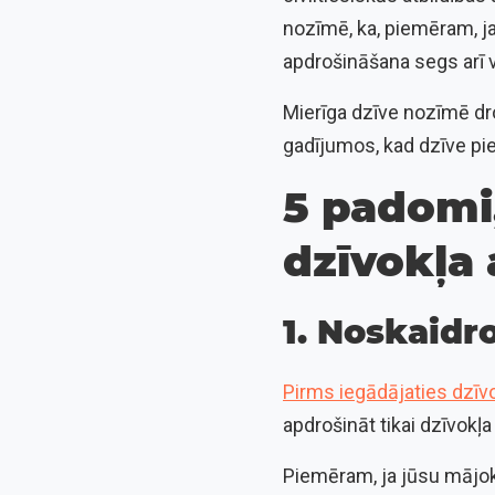
nozīmē, ka, piemēram, ja
apdrošināšana segs arī 
Mierīga dzīve nozīmē dr
gadījumos, kad dzīve p
5 padomi,
dzīvokļa
1. Noskaidr
Pirms iegādājaties dzīv
apdrošināt tikai dzīvokļ
Piemēram, ja jūsu mājokl