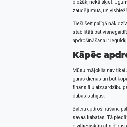
biežāk, nekā šķiet. Ugun
zaudējumus, un visbiežā
Tieši šeit palīgā nāk dzī
stabilitāti pat visnegaid
apdrošināšana ir ieguld
Kāpēc apdro
Mūsu mājoklis nav tikai
garas dienas un būt kopā
finansiālu aizsardzību 
dabas stihijas.
Balcia apdrošināšana pal
savas kabatas. Tā piedā
civiltiesiskās atbildīb