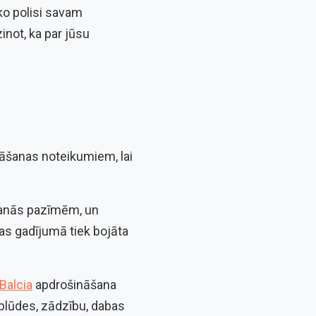
ko polisi savam
inot, ka par jūsu
ināšanas noteikumiem, lai
šanās pazīmēm, un
anas gadījumā tiek bojāta
Balcia
apdrošināšana
plūdes, zādzību, dabas