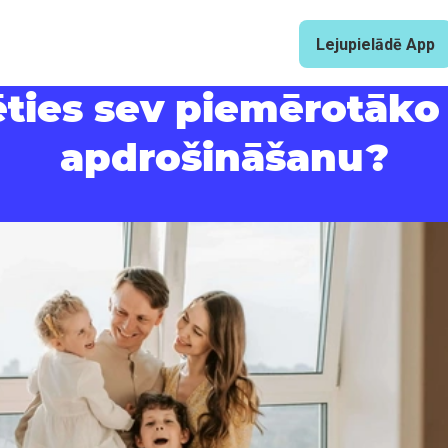
Lejupielādē App
ēties sev piemērotāko
apdrošināšanu?