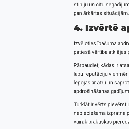
stihiju un citu negadīju
gan ārkārtas situācijām.
4. Izvērtē 
Izvēloties īpašuma apdroš
patiesā vērtība atklājas
Pārbaudiet, kādas ir at
labu reputāciju vienmēr 
lepojas ar ātru un sapro
apdrošināšanas gadījum
Turklāt ir vērts pievērs
nepieciešama izpratne 
vairāk praktiskas piered