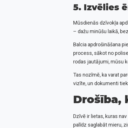
5. Izvēlies
Mūsdienās dzīvokļa apdroš
– dažu minūšu laikā, be
Balcia apdrošināšana pie
process, sākot no polises
rodas jautājumi, mūsu k
Tas nozīmē, ka varat par
vizīte, un dokumenti tie
Drošība, 
Dzīvē ir lietas, kuras n
palīdz saglabāt mieru, z