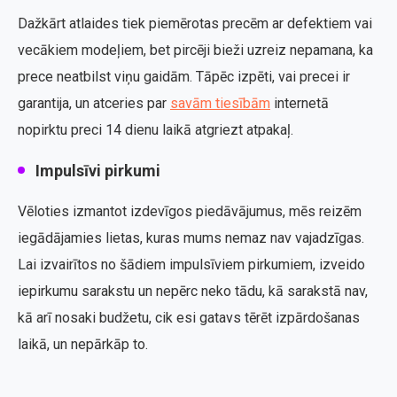
Dažkārt atlaides tiek piemērotas precēm ar defektiem vai
vecākiem modeļiem, bet pircēji bieži uzreiz nepamana, ka
prece neatbilst viņu gaidām. Tāpēc izpēti, vai precei ir
garantija, un atceries par
savām tiesībām
internetā
nopirktu preci 14 dienu laikā atgriezt atpakaļ.
Impulsīvi pirkumi
Vēloties izmantot izdevīgos piedāvājumus, mēs reizēm
iegādājamies lietas, kuras mums nemaz nav vajadzīgas.
Lai izvairītos no šādiem impulsīviem pirkumiem, izveido
iepirkumu sarakstu un nepērc neko tādu, kā sarakstā nav,
kā arī nosaki budžetu, cik esi gatavs tērēt izpārdošanas
laikā, un nepārkāp to.