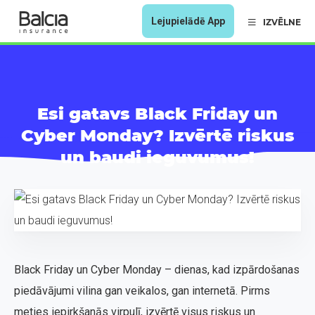
Lejupielādē App
IZVĒLNE
Esi gatavs Black Friday un
Cyber Monday? Izvērtē riskus
un baudi ieguvumus!
Black Friday un Cyber Monday – dienas, kad izpārdošanas
piedāvājumi vilina gan veikalos, gan internetā. Pirms
meties iepirkšanās virpulī, izvērtē visus riskus un