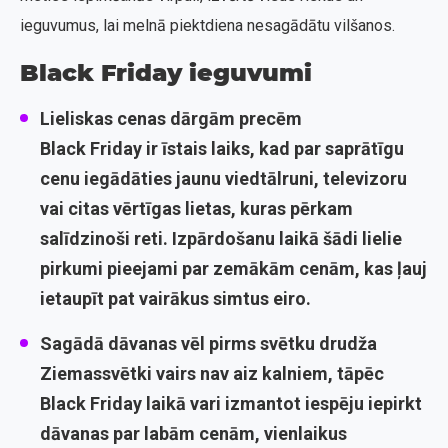
ieguvumus, lai melnā piektdiena nesagādātu vilšanos.
Black Friday ieguvumi
Lieliskas cenas dārgām precēm
Black Friday ir īstais laiks, kad par saprātīgu
cenu iegādāties jaunu viedtālruni, televizoru
vai citas vērtīgas lietas, kuras pērkam
salīdzinoši reti. Izpārdošanu laikā šādi lielie
pirkumi pieejami par zemākām cenām, kas ļauj
ietaupīt pat vairākus simtus eiro.
Sagādā dāvanas vēl pirms svētku drudža
Ziemassvētki vairs nav aiz kalniem, tāpēc
Black Friday laikā vari izmantot iespēju iepirkt
dāvanas par labām cenām, vienlaikus