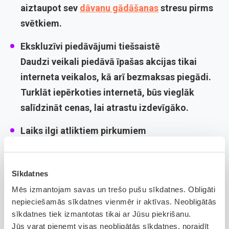
aiztaupot sev
dāvanu gādāšanas
stresu pirms
svētkiem.
Ekskluzīvi piedāvājumi tiešsaistē
Daudzi veikali piedāvā īpašas akcijas tikai
interneta veikalos, kā arī bezmaksas piegādi.
Turklāt iepērkoties internetā, būs vieglāk
salīdzināt cenas, lai atrastu izdevīgāko.
Laiks ilgi atliktiem pirkumiem
Vai ir kas tāds, kā iegādi ilgi esi atlicis, jo
nevēlies tērēties, bet tomēr ļoti gribi
Sīkdatnes
izmēģināt? Varbūt izpārdošanas laikā šim
Mēs izmantojam savas un trešo pušu sīkdatnes. Obligāti
pirkumam ir daudz pieejamāka cena!
nepieciešamās sīkdatnes vienmēr ir aktīvas. Neobligātās
Esi modrs un apzinies riskus!
sīkdatnes tiek izmantotas tikai ar Jūsu piekrišanu.
Jūs varat pieņemt visas neobligātās sīkdatnes, noraidīt