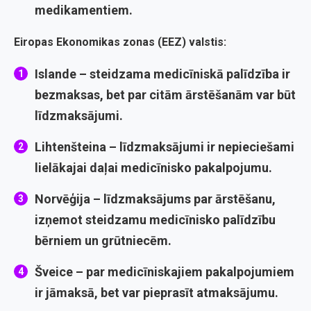
medikamentiem.
Eiropas Ekonomikas zonas (EEZ) valstis:
Islande
– steidzama medicīniskā palīdzība ir
bezmaksas, bet par citām ārstēšanām var būt
līdzmaksājumi.
Lihtenšteina
– līdzmaksājumi ir nepieciešami
lielākajai daļai medicīnisko pakalpojumu.
Norvēģija
– līdzmaksājums par ārstēšanu,
izņemot steidzamu medicīnisko palīdzību
bērniem un grūtniecēm.
Šveice
– par medicīniskajiem pakalpojumiem
ir jāmaksā, bet var pieprasīt atmaksājumu.