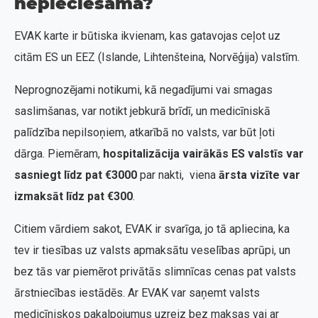
nepieciešama?
EVAK karte ir būtiska ikvienam, kas gatavojas ceļot uz
citām ES un EEZ (Islande, Lihtenšteina, Norvēģija) valstīm.
Neprognozējami notikumi, kā negadījumi vai smagas
saslimšanas, var notikt jebkurā brīdī, un medicīniskā
palīdzība nepilsoņiem, atkarībā no valsts, var būt ļoti
dārga. Piemēram,
hospitalizācija vairākās ES valstīs var
sasniegt līdz pat €3000
par nakti, viena
ārsta vizīte var
izmaksāt līdz pat €300
.
Citiem vārdiem sakot, EVAK ir svarīga, jo tā apliecina, ka
tev ir tiesības uz valsts apmaksātu veselības aprūpi, un
bez tās var piemērot privātās slimnīcas cenas pat valsts
ārstniecības iestādēs. Ar EVAK var saņemt valsts
medicīniskos pakalpojumus uzreiz bez maksas vai ar