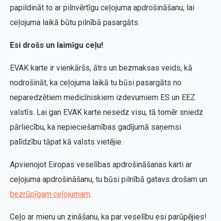
papildināt to ar pilnvērtīgu ceļojuma apdrošināšanu, lai
ceļojuma laikā būtu pilnībā pasargāts.
Esi drošs un laimīgu ceļu!
EVAK karte ir vienkāršs, ātrs un bezmaksas veids, kā
nodrošināt, ka ceļojuma laikā tu būsi pasargāts no
neparedzētiem medicīniskiem izdevumiem ES un EEZ
valstīs. Lai gan EVAK karte nesedz visu, tā tomēr sniedz
pārliecību, ka nepieciešamības gadījumā saņemsi
palīdzību tāpat kā valsts vietējie.
Apvienojot Eiropas veselības apdrošināšanas karti ar
ceļojuma apdrošināšanu, tu būsi pilnībā gatavs drošam un
bezrūpīgam ceļojumam
.
Ceļo ar mieru un zināšanu, ka par veselību esi parūpējies!