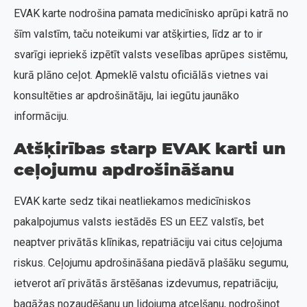
EVAK karte nodrošina pamata medicīnisko aprūpi katrā no
šīm valstīm, taču noteikumi var atšķirties, līdz ar to ir
svarīgi iepriekš izpētīt valsts veselības aprūpes sistēmu,
kurā plāno ceļot. Apmeklē valstu oficiālās vietnes vai
konsultēties ar apdrošinātāju, lai iegūtu jaunāko
informāciju.
Atšķirības starp EVAK karti un
ceļojumu apdrošināšanu
EVAK karte sedz tikai neatliekamos medicīniskos
pakalpojumus valsts iestādēs ES un EEZ valstīs, bet
neaptver privātās klīnikas, repatriāciju vai citus ceļojuma
riskus. Ceļojumu apdrošināšana piedāvā plašāku segumu,
ietverot arī privātās ārstēšanas izdevumus, repatriāciju,
bagāžas nozaudēšanu un lidojuma atcelšanu, nodrošinot