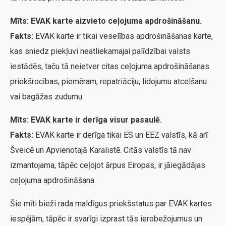
Mīts: EVAK karte aizvieto ceļojuma apdrošināšanu.
Fakts:
EVAK karte ir tikai veselības apdrošināšanas karte,
kas sniedz piekļuvi neatliekamajai palīdzībai valsts
iestādēs, taču tā neietver citas ceļojuma apdrošināšanas
priekšrocības, piemēram, repatriāciju, lidojumu atcelšanu
vai bagāžas zudumu.
Mīts: EVAK karte ir derīga visur pasaulē.
Fakts:
EVAK karte ir derīga tikai ES un EEZ valstīs, kā arī
Šveicē un Apvienotajā Karalistē. Citās valstīs tā nav
izmantojama, tāpēc ceļojot ārpus Eiropas, ir jāiegādājas
ceļojuma apdrošināšana.
Šie mīti bieži rada maldīgus priekšstatus par EVAK kartes
iespējām, tāpēc ir svarīgi izprast tās ierobežojumus un