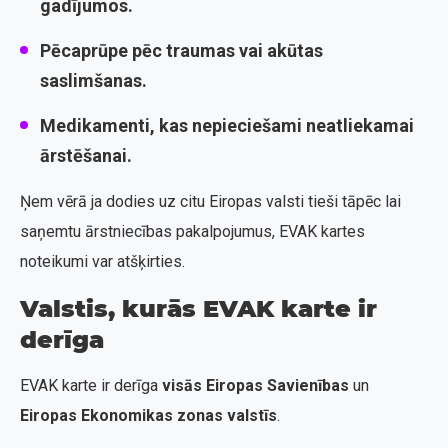
gadījumos.
Pēcaprūpe pēc traumas vai akūtas
saslimšanas.
Medikamenti, kas nepieciešami neatliekamai
ārstēšanai.
Ņem vērā ja dodies uz citu Eiropas valsti tieši tāpēc lai
saņemtu ārstniecības pakalpojumus, EVAK kartes
noteikumi var atšķirties.
Valstis, kurās EVAK karte ir
derīga
EVAK karte ir derīga
visās Eiropas Savienības
un
Eiropas Ekonomikas zonas valstīs
.