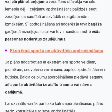
vai pārplānot ceļojumu
veselības stāvokļa vai citu
iemeslu dēļ – ceļojumu apdrošināšana palīdzēs segt
zaudējumus saistībā ar savādāk neatgūstamām
izmaksām. Šī apdrošināšana arī noderēs ja tava
bagāža
gadījumā aizceļojusi citur vai tev ir sanācis rast
trešās
personas nodarītus zaudējumus
.
Ekstrēmā sporta un aktivitāšu apdrošināšana
Ja plāno nodarboties ar ekstrēmiem sporta veidiem,
piemēram, snovošanu vai niršanu, papildu apdrošināšana ir
būtiska. Balcia ceļojumu apdrošināšana piedāvā segumu
arī
sporta aktivitāšu izraisītu traumu vai nāves
gadījumā
.
Lai uzzinātu vairāk par to ko katrs apdrošināšanas plāns
sedz, konsultējies ar savu apdrošinātāju.