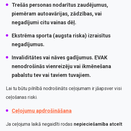
Trešās personas nodarītus zaudējumus
,
piemēram autoavārijas, zādzības, vai
negadījumi citu vainas dēļ.
Ekstrēma sporta
(augsta riska) izraisītus
negadījumus.
Invaliditātes vai nāves gadījumus
. EVAK
nenodrošinās vienreizēju vai ikmēnešana
pabalstu tev vai taviem tuvajiem.
Lai tu būtu pilnībā nodrošināts ceļojumam ir jāapsver visi
ceļošanas riski.
Ceļojumu apdrošināšana
Ja ceļojuma laikā negaidīti rodas
nepieciešamība atcelt