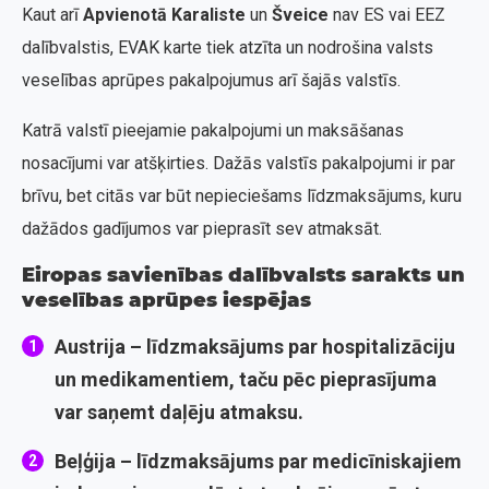
Kaut arī
Apvienotā Karaliste
un
Šveice
nav ES vai EEZ
dalībvalstis, EVAK karte tiek atzīta un nodrošina valsts
veselības aprūpes pakalpojumus arī šajās valstīs.
Katrā valstī pieejamie pakalpojumi un maksāšanas
nosacījumi var atšķirties. Dažās valstīs pakalpojumi ir par
brīvu, bet citās var būt nepieciešams līdzmaksājums, kuru
dažādos gadījumos var pieprasīt sev atmaksāt.
Eiropas savienības dalībvalsts sarakts un
veselības aprūpes iespējas
Austrija
– līdzmaksājums par hospitalizāciju
un medikamentiem, taču pēc pieprasījuma
var saņemt daļēju atmaksu.
Beļģija
– līdzmaksājums par medicīniskajiem