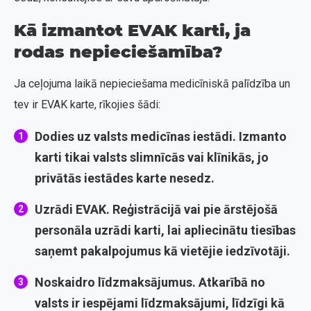
Kā izmantot EVAK karti, ja
rodas nepieciešamība?
Ja ceļojuma laikā nepieciešama medicīniskā palīdzība un
tev ir EVAK karte, rīkojies šādi:
Dodies uz valsts medicīnas iestādi
. Izmanto
karti tikai valsts slimnīcās vai klīnikās, jo
privātās iestādes karte nesedz.
Uzrādi EVAK
. Reģistrācijā vai pie ārstējošā
personāla uzrādi karti, lai apliecinātu tiesības
saņemt pakalpojumus kā vietējie iedzīvotāji.
Noskaidro līdzmaksājumus
. Atkarībā no
valsts ir iespējami līdzmaksājumi, līdzīgi kā