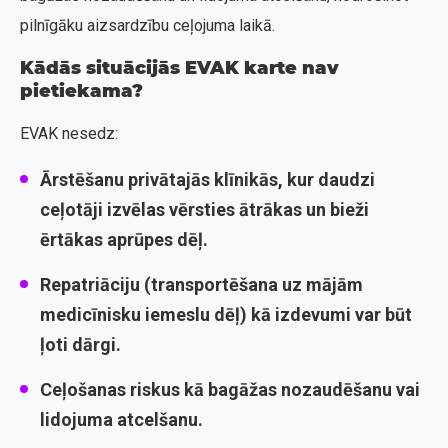
pilnīgāku aizsardzību ceļojuma laikā.
Kādās situācijās EVAK karte nav
pietiekama?
EVAK nesedz:
Ārstēšanu privātajās klīnikās
, kur daudzi
ceļotāji izvēlas vērsties ātrākas un bieži
ērtākas aprūpes dēļ.
Repatriāciju
(transportēšana uz mājām
medicīnisku iemeslu dēļ) kā izdevumi var būt
ļoti dārgi.
Ceļošanas riskus
kā bagāžas nozaudēšanu vai
lidojuma atcelšanu.