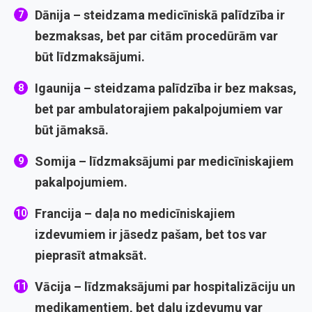
Dānija
– steidzama medicīniskā palīdzība ir
bezmaksas, bet par citām procedūrām var
būt līdzmaksājumi.
Igaunija
– steidzama palīdzība ir bez maksas,
bet par ambulatorajiem pakalpojumiem var
būt jāmaksā.
Somija
– līdzmaksājumi par medicīniskajiem
pakalpojumiem.
Francija
– daļa no medicīniskajiem
izdevumiem ir jāsedz pašam, bet tos var
pieprasīt atmaksāt.
Vācija
– līdzmaksājumi par hospitalizāciju un
medikamentiem, bet daļu izdevumu var