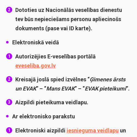
Dototies uz Nacionālās veselības dienestu
tev būs nepieciešams personu apliecinošs
dokuments (pase vai ID karte).
Elektroniskā veidā
Autorizējies E-veselības portālā
eveseliba.gov.lv
Kreisajā joslā spied izvēlnes “
Ģimenes ārsts
un EVAK
” – “
Mans EVAK
” – “
EVAK pieteikumi
”.
Aizpildi pieteikuma veidlapu.
Ar elektronisko parakstu
Elektroniski aizpildi
iesnieguma veidlapu
un