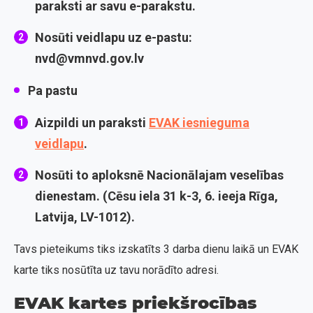
paraksti ar savu e-parakstu.
Nosūti veidlapu uz e-pastu:
nvd@vmnvd.gov.lv
Pa pastu
Aizpildi un paraksti
EVAK iesnieguma
veidlapu
.
Nosūti to aploksnē Nacionālajam veselības
dienestam. (Cēsu iela 31 k-3, 6. ieeja Rīga,
Latvija, LV-1012).
Tavs pieteikums tiks izskatīts 3 darba dienu laikā un EVAK
karte tiks nosūtīta uz tavu norādīto adresi.
EVAK kartes priekšrocības