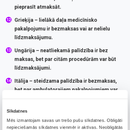
pieprasīt atmaksāt.
Grieķija
– lielākā daļa medicīnisko
pakalpojumu ir bezmaksas vai ar nelielu
līdzmaksājumu.
Ungārija
– neatliekamā palīdzība ir bez
maksas, bet par citām procedūrām var būt
līdzmaksājumi.
Itālija
– steidzama palīdzība ir bezmaksas,
bet par ambulatorajiem pakalpojumiem var
būt līdzmaksājumi.
Latvija
– lielākā daļa pakalpojumu ir bez
Sīkdatnes
maksas vai ar nelielu līdzmaksājumu.
Mēs izmantojam savas un trešo pušu sīkdatnes. Obligāti
nepieciešamās sīkdatnes vienmēr ir aktīvas. Neobligātās