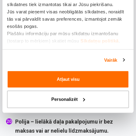
Lietuva
– lielākā daļa pakalpojumu ir bez
sīkdatnes tiek izmantotas tikai ar Jūsu piekrišanu.
Jūs varat pieņemt visas neobligātās sīkdatnes, noraidīt
maksas vai ar nelielu līdzmaksājumu.
tās vai pārvaldīt savas preferences, izmantojot zemāk
Luksemburga
– līdzmaksājumi ir
esošās pogas.
Plašāku informāciju par mūsu sīkdatņu izmantošanu
nepieciešami par dažiem medicīniskajiem
(tostarp to mērķiem) skatiet mūsu
Sīkdatņu politikā
.
pakalpojumiem.
Malta
– valsts medicīniskā aprūpe ir bez
Vairāk
maksas, taču var būt izdevumi par
medikamentiem.
Atļaut visu
Nīderlande
– līdzmaksājumi par ārstēšanu un
hospitalizāciju, bet daļu izdevumu var
Personalizēt
pieprasīt atmaksāt.
Polija
– lielākā daļa pakalpojumu ir bez
maksas vai ar nelielu līdzmaksājumu.