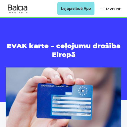
Lejupielādē App
IZVĒLNE
EVAK karte – ceļojumu drošība
Eiropā