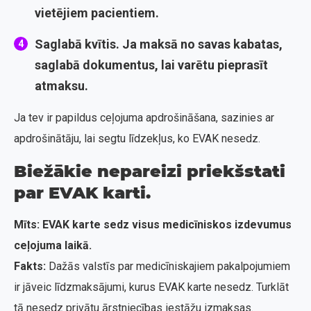
vietējiem pacientiem.
Saglabā kvītis
. Ja maksā no savas kabatas,
saglabā dokumentus, lai varētu pieprasīt
atmaksu.
Ja tev ir papildus ceļojuma apdrošināšana, sazinies ar
apdrošinātāju, lai segtu līdzekļus, ko EVAK nesedz.
Biežākie nepareizi priekšstati
par EVAK karti.
Mīts: EVAK karte sedz visus medicīniskos izdevumus
ceļojuma laikā.
Fakts:
Dažās valstīs par medicīniskajiem pakalpojumiem
ir jāveic līdzmaksājumi, kurus EVAK karte nesedz. Turklāt
tā nesedz privātu ārstniecības iestāžu izmaksas.