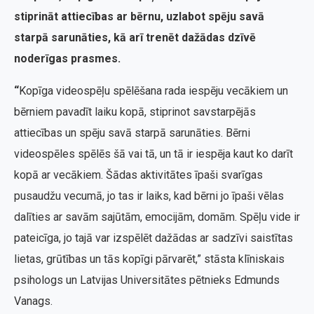
stiprināt attiecības ar bērnu, uzlabot spēju savā
starpā sarunāties, kā arī trenēt dažādas dzīvē
noderīgas prasmes.
“
Kopīga videospēļu spēlēšana rada iespēju vecākiem un
bērniem pavadīt laiku kopā, stiprinot savstarpējās
attiecības un spēju savā starpā sarunāties. Bērni
videospēles spēlēs šā vai tā, un tā ir iespēja kaut ko darīt
kopā ar vecākiem. Šādas aktivitātes īpaši svarīgas
pusaudžu vecumā, jo tas ir laiks, kad bērni jo īpaši vēlas
dalīties ar savām sajūtām, emocijām, domām. Spēļu vide ir
pateicīga, jo tajā var izspēlēt dažādas ar sadzīvi saistītas
lietas, grūtības un tās kopīgi pārvarēt,” stāsta klīniskais
psihologs un Latvijas Universitātes pētnieks Edmunds
Vanags.