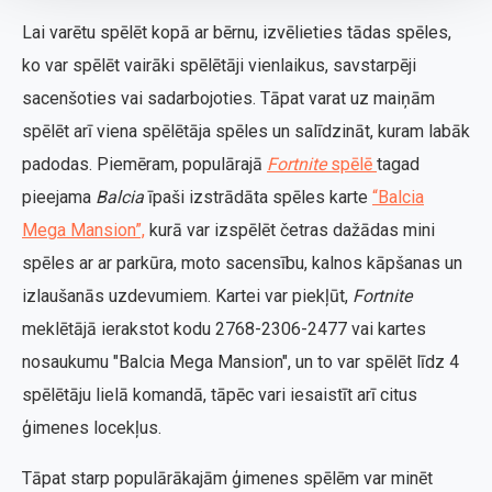
Lai varētu spēlēt kopā ar bērnu, izvēlieties tādas spēles,
ko var spēlēt vairāki spēlētāji vienlaikus, savstarpēji
sacenšoties vai sadarbojoties. Tāpat varat uz maiņām
spēlēt arī viena spēlētāja spēles un salīdzināt, kuram labāk
padodas. Piemēram, populārajā
Fortnite
spēlē
tagad
pieejama
Balcia
īpaši izstrādāta spēles karte
“Balcia
Mega Mansion”,
kurā var izspēlēt četras dažādas mini
spēles ar ar parkūra, moto sacensību, kalnos kāpšanas un
izlaušanās uzdevumiem. Kartei var piekļūt,
Fortnite
meklētājā ierakstot kodu 2768-2306-2477 vai kartes
nosaukumu "Balcia Mega Mansion", un to var spēlēt līdz 4
spēlētāju lielā komandā, tāpēc vari iesaistīt arī citus
ģimenes locekļus.
Tāpat starp populārākajām ģimenes spēlēm var minēt