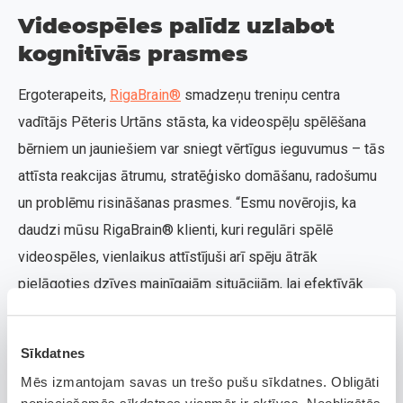
Videospēles palīdz uzlabot
kognitīvās prasmes
Ergoterapeits,
RigaBrain®
smadzeņu treniņu centra
vadītājs Pēteris Urtāns stāsta, ka videospēļu spēlēšana
bērniem un jauniešiem var sniegt vērtīgus ieguvumus – tās
attīsta reakcijas ātrumu, stratēģisko domāšanu, radošumu
un problēmu risināšanas prasmes. “Esmu novērojis, ka
daudzi mūsu RigaBrain® klienti, kuri regulāri spēlē
videospēles, vienlaikus attīstījuši arī spēju ātrāk
pielāgoties dzīves mainīgajām situācijām, lai efektīvāk
koncentrētos uz mācībām vai darbu. Šīs prasmes bieži
vien ir noderīgas arī dzīvē, piemēram, strādājot komandā
Sīkdatnes
vai pieņemot ātrus lēmumus sarežģītās situācijās,”
Mēs izmantojam savas un trešo pušu sīkdatnes. Obligāti
skaidro P. Urtāns.