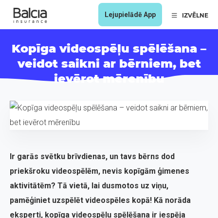
Lejupielādē App
IZVĒLNE
Kopīga videospēļu spēlēšana –
veidot saikni ar bērniem, bet
ievērot mērenību
Ir garās svētku brīvdienas, un tavs bērns dod
priekšroku videospēlēm, nevis kopīgām ģimenes
aktivitātēm? Tā vietā, lai dusmotos uz viņu,
pamēģiniet uzspēlēt videospēles kopā! Kā norāda
eksperti, kopīga videospēļu spēlēšana ir iespēja