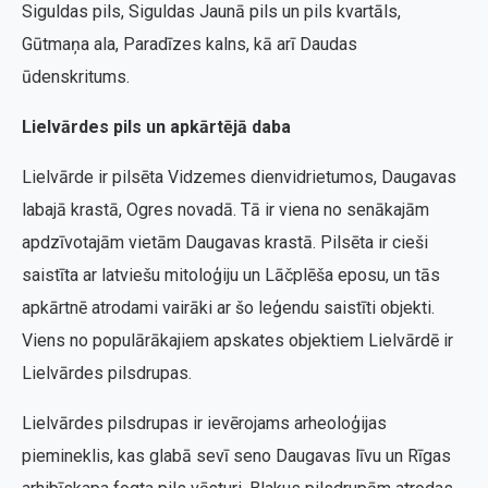
Siguldas pils, Siguldas Jaunā pils un pils kvartāls,
Gūtmaņa ala, Paradīzes kalns, kā arī Daudas
ūdenskritums.
Lielvārdes pils un apkārtējā daba
Lielvārde ir pilsēta Vidzemes dienvidrietumos, Daugavas
labajā krastā, Ogres novadā. Tā ir viena no senākajām
apdzīvotajām vietām Daugavas krastā. Pilsēta ir cieši
saistīta ar latviešu mitoloģiju un Lāčplēša eposu, un tās
apkārtnē atrodami vairāki ar šo leģendu saistīti objekti.
Viens no populārākajiem apskates objektiem Lielvārdē ir
Lielvārdes pilsdrupas.
Lielvārdes pilsdrupas ir ievērojams arheoloģijas
piemineklis, kas glabā sevī seno Daugavas līvu un Rīgas