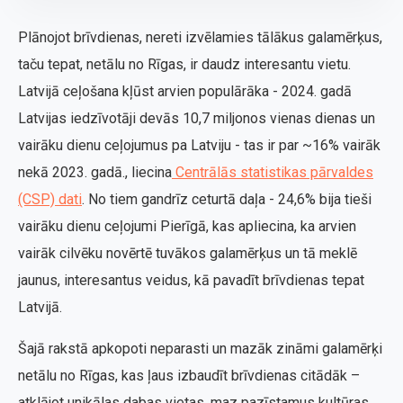
Plānojot brīvdienas, nereti izvēlamies tālākus galamērķus,
taču tepat, netālu no Rīgas, ir daudz interesantu vietu.
Latvijā ceļošana kļūst arvien populārāka - 2024. gadā
Latvijas iedzīvotāji devās 10,7 miljonos vienas dienas un
vairāku dienu ceļojumus pa Latviju - tas ir par ~16% vairāk
nekā 2023. gadā., liecina
Centrālās statistikas pārvaldes
(CSP) dati
. No tiem gandrīz ceturtā daļa - 24,6% bija tieši
vairāku dienu ceļojumi Pierīgā, kas apliecina, ka arvien
vairāk cilvēku novērtē tuvākos galamērķus un tā meklē
jaunus, interesantus veidus, kā pavadīt brīvdienas tepat
Latvijā.
Šajā rakstā apkopoti neparasti un mazāk zināmi galamērķi
netālu no Rīgas, kas ļaus izbaudīt brīvdienas citādāk –
atklājot unikālas dabas vietas, maz pazīstamus kultūras