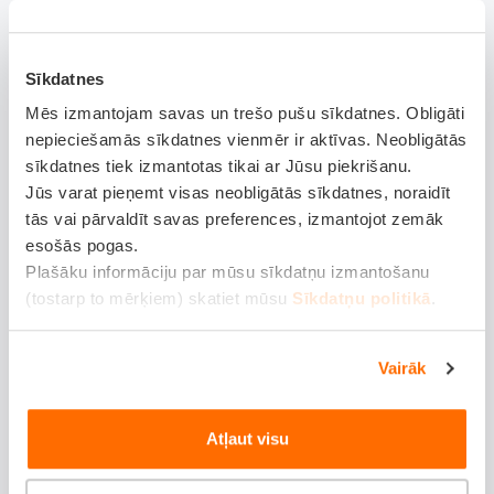
senleju.
Vecāķi
Sīkdatnes
Vecāķi ir Rīgas pilsētas apkaime, kas atrodas pie Rīgas
Mēs izmantojam savas un trešo pušu sīkdatnes. Obligāti
līča. Tā ir viena no populārākajām pludmales atpūtas
nepieciešamās sīkdatnes vienmēr ir aktīvas. Neobligātās
sīkdatnes tiek izmantotas tikai ar Jūsu piekrišanu.
vietām galvaspilsētā. Papildus atpūtai pie jūras, Vecāķos
Jūs varat pieņemt visas neobligātās sīkdatnes, noraidīt
var apskatīt arī dažus dabas objektus: Lielo priedi, kas ir
tās vai pārvaldīt savas preferences, izmantojot zemāk
250 gadus vecs koks ar iespaidīgu stumbra apkārtmēru
esošās pogas.
(2,4 metriem), Vaļņa kāpu – 10 metrus augsts un 1 km
Plašāku informāciju par mūsu sīkdatņu izmantošanu
(tostarp to mērķiem) skatiet mūsu
Sīkdatņu politikā
.
garš smilšu valnis, kas radies pirms 200 gadiem un tika
apmežots 20. gadsimtā, kā arī Vilkaču priedi – leģendām
Vairāk
apvītu koku, kas atrodas Saulgriežu ielas galā.
Ropaži
Atļaut visu
Ropaži ir vieta, kur savijas vēsture, daba un kultūras