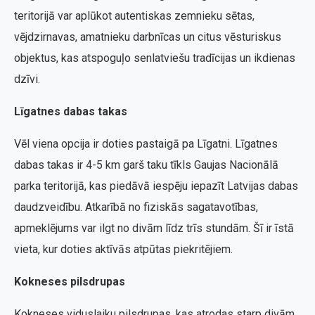
teritorijā var aplūkot autentiskas zemnieku sētas,
vējdzirnavas, amatnieku darbnīcas un citus vēsturiskus
objektus, kas atspoguļo senlatviešu tradīcijas un ikdienas
dzīvi.
Līgatnes dabas takas
Vēl viena opcija ir doties pastaigā pa Līgatni. Līgatnes
dabas takas ir 4-5 km garš taku tīkls Gaujas Nacionālā
parka teritorijā, kas piedāvā iespēju iepazīt Latvijas dabas
daudzveidību. Atkarībā no fiziskās sagatavotības,
apmeklējums var ilgt no divām līdz trīs stundām. Šī ir īstā
vieta, kur doties aktīvās atpūtas piekritējiem.
Kokneses pilsdrupas
Kokneses viduslaiku pilsdrupas, kas atrodas starp divām