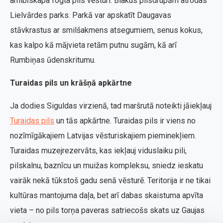
arhibīskapa fogta pils vēsturi. Blakus pilsdrupām atrodas
Lielvārdes parks. Parkā var apskatīt Daugavas
stāvkrastus ar smilšakmens atsegumiem, senus kokus,
kas kalpo kā mājvieta retām putnu sugām, kā arī
Rumbiņas ūdenskritumu.
Turaidas pils un krāšņā apkārtne
Ja dodies Siguldas virzienā, tad maršrutā noteikti jāiekļauj
Turaidas pils
un tās apkārtne. Turaidas pils ir viens no
nozīmīgākajiem Latvijas vēsturiskajiem pieminekļiem.
Turaidas muzejrezervāts, kas iekļauj viduslaiku pili,
pilskalnu, baznīcu un muižas kompleksu, sniedz ieskatu
vairāk nekā tūkstoš gadu senā vēsturē. Teritorija ir ne tikai
kultūras mantojuma daļa, bet arī dabas skaistuma apvīta
vieta – no pils torņa paveras satriecošs skats uz Gaujas