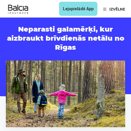
Lejupielādē App
IZVĒLNE
Neparasti galamērķi, kur
aizbraukt brīvdienās netālu no
Rīgas