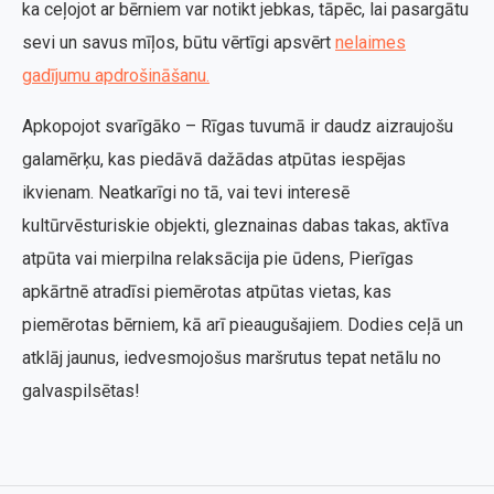
ka ceļojot ar bērniem var notikt jebkas, tāpēc, lai pasargātu
sevi un savus mīļos, būtu vērtīgi apsvērt
nelaimes
gadījumu apdrošināšanu.
Apkopojot svarīgāko – Rīgas tuvumā ir daudz aizraujošu
galamērķu, kas piedāvā dažādas atpūtas iespējas
ikvienam. Neatkarīgi no tā, vai tevi interesē
kultūrvēsturiskie objekti, gleznainas dabas takas, aktīva
atpūta vai mierpilna relaksācija pie ūdens, Pierīgas
apkārtnē atradīsi piemērotas atpūtas vietas, kas
piemērotas bērniem, kā arī pieaugušajiem. Dodies ceļā un
atklāj jaunus, iedvesmojošus maršrutus tepat netālu no
galvaspilsētas!