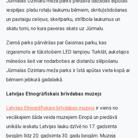
Jūrmalas Dzintaru meža parks piedāvā dažādas atpūtas
iespējas: plašu rotaļu laukumu bērniem, skrituļslidošanas
un pastaigu celiņus, skeitparku, strītbola laukumus un
skatu torni, no kura paveras skats uz Jūrmalu.
Ziemā parks pārvēršas par Gaismas parku, kas
izgaismots ar tūkstošiem LED lampiņu. Turklāt, aukstajos
mēnešos šeit var nodarboties ar distanču slēpošanu.
Jūrmalas Dzintaru meža parks ir īstā apūtas vieta kopā ar
bērniem jebkurā gadalaikā.
Latvijas Etnogrāfiskais brīvdabas muzejs
Latvijas Etnogrāfiskais brīvdabas muzejs
ir viens no
vecākajiem šāda veida muzejiem Eiropā un piedāvā
unikālu ieskatu Latvijas lauku dzīvē no 17. gadsimta
beigām līdz 20. gadsimta 30. gadu beigām. Muzeja