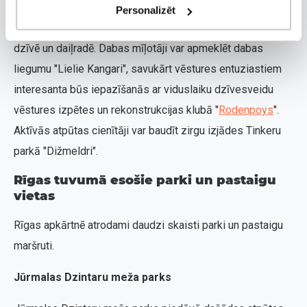
mantojums. Garkalnē atrodas rakstnieka Jāņa
Personalizēt
Jaunsudrabiņa piemiņas istaba, kas sniedz ieskatu viņa
dzīvē un daiļradē. Dabas mīļotāji var apmeklēt dabas
liegumu "Lielie Kangari", savukārt vēstures entuziastiem
interesanta būs iepazīšanās ar viduslaiku dzīvesveidu
vēstures izpētes un rekonstrukcijas klubā "
Rodenpoys
".
Aktīvās atpūtas cienītāji var baudīt zirgu izjādes Tinkeru
parkā "Dižmeldri".
Rīgas tuvumā esošie parki un pastaigu
vietas
Rīgas apkārtnē atrodami daudzi skaisti parki un pastaigu
maršruti.
Jūrmalas Dzintaru meža parks