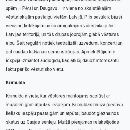
upēm – Pērsi un Daugavu – ir viena no skaistākajām
vēsturiskajām pastaigu vietām Latvijā. Pils savulaik bijusi
viena no lielākajām un nozīmīgākajām viduslaiku pilīm
Latvijas teritorijā, un tās drupas joprojām glabā vēstures
elpu. Šeit regulāri notiek teatralizēti uzvedumi, koncerti un
pat naudas kalšanas demonstrācijas. Apmeklētājiem ir
iespēja izmantot audiogidu, kas atklāj daudz interesantu
faktu par šo vēsturisko vietu.
Krimulda
Krimulda ir vieta, kur vēstures mantojums saplūst ar
mūsdienīgām atpūtas iespējām. Krimuldas muiža piedāvā
lielisku iespēju pastaigām un atpūtai, baudot gleznainos
skatus uz Gaujas senleju. Muižā pieejamas relaksējošas