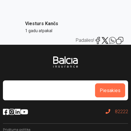
Viesturs Kančs
1 gadu atpakal
Padalies!
Piesakies
82222
Privātuma politika