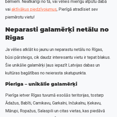
bērniem. Neatkarīgi no tā, vai vēlies mierīgu atpūtu dabā
vai
aktīvākus piedzīvojumus
, Pierīgā atradīsiet sev
piemērotu vietu!
Neparasti galamērķi netālu no
Rīgas
Ja vēlies atklāt ko jaunu un neparastu netālu no Rīgas,
būsi pārsteigs, cik daudz interesantu vietu ir tepat blakus.
Šie unikālie galamērķi ļaus iepazīt Latvijas dabas un
kultūras bagātības no neierasta skatupunkta.
Pierīga – unikālie galamērķi
Pierīga ietver Rīgas tuvumā esošās teritorijas, tostarp
Ādažus, Babīti, Carnikavu, Garkalni, Inčukalnu, Ķekavu,
Mārupi, Ropažus, Salaspili un citas vietas, kas piedāvā