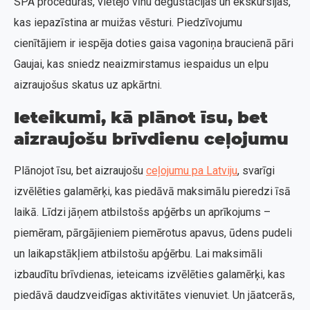
SPA procedūras, vietējo vīnu degustācijas un ekskursijas,
kas iepazīstina ar muižas vēsturi. Piedzīvojumu
cienītājiem ir iespēja doties gaisa vagoniņa braucienā pāri
Gaujai, kas sniedz neaizmirstamus iespaidus un elpu
aizraujošus skatus uz apkārtni.
Ieteikumi, kā plānot īsu, bet
aizraujošu brīvdienu ceļojumu
Plānojot īsu, bet aizraujošu
ceļojumu pa Latviju
, svarīgi
izvēlēties galamērķi, kas piedāvā maksimālu pieredzi īsā
laikā. Līdzi jāņem atbilstošs apģērbs un aprīkojums –
piemēram, pārgājieniem piemērotus apavus, ūdens pudeli
un laikapstākļiem atbilstošu apģērbu. Lai maksimāli
izbaudītu brīvdienas, ieteicams izvēlēties galamērķi, kas
piedāvā daudzveidīgas aktivitātes vienuviet. Un jāatcerās,