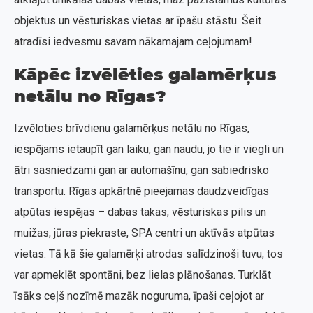
objektus un vēsturiskas vietas ar īpašu stāstu. Šeit
atradīsi iedvesmu savam nākamajam ceļojumam!
Kāpēc izvēlēties galamērķus
netālu no Rīgas?
Izvēloties brīvdienu galamērķus netālu no Rīgas,
iespējams ietaupīt gan laiku, gan naudu, jo tie ir viegli un
ātri sasniedzami gan ar automašīnu, gan sabiedrisko
transportu. Rīgas apkārtnē pieejamas daudzveidīgas
atpūtas iespējas – dabas takas, vēsturiskas pilis un
muižas, jūras piekraste, SPA centri un aktīvās atpūtas
vietas. Tā kā šie galamērķi atrodas salīdzinoši tuvu, tos
var apmeklēt spontāni, bez lielas plānošanas. Turklāt
īsāks ceļš nozīmē mazāk noguruma, īpaši ceļojot ar