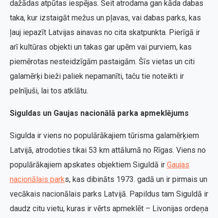
dažādas atpūtas iespējas. Šeit atrodama gan kāda dabas
taka, kur izstaigāt mežus un pļavas, vai dabas parks, kas
ļauj iepazīt Latvijas ainavas no cita skatpunkta. Pierīgā ir
arī kultūras objekti un takas gar upēm vai purviem, kas
piemērotas nesteidzīgām pastaigām. Šīs vietas un citi
galamērķi bieži paliek nepamanīti, taču tie noteikti ir
pelnījuši, lai tos atklātu.
Siguldas un Gaujas nacionālā parka apmeklējums
Sigulda ir viens no populārākajiem tūrisma galamērķiem
Latvijā, atrodoties tikai 53 km attālumā no Rīgas. Viens no
populārākajiem apskates objektiem Siguldā ir
Gaujas
nacionālais park
s, kas dibināts 1973. gadā un ir pirmais un
vecākais nacionālais parks Latvijā. Papildus tam Siguldā ir
daudz citu vietu, kuras ir vērts apmeklēt – Livonijas ordeņa