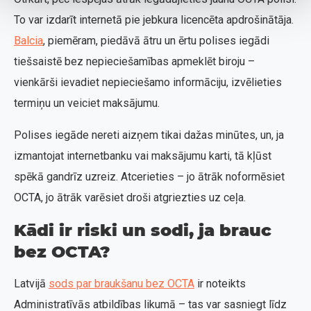
To var izdarīt internetā pie jebkura licencēta apdrošinātāja.
Balcia
, piemēram, piedāvā ātru un ērtu polises iegādi
tiešsaistē bez nepieciešamības apmeklēt biroju –
vienkārši ievadiet nepieciešamo informāciju, izvēlieties
termiņu un veiciet maksājumu.
Polises iegāde nereti aizņem tikai dažas minūtes, un, ja
izmantojat internetbanku vai maksājumu karti, tā kļūst
spēkā gandrīz uzreiz. Atcerieties – jo ātrāk noformēsiet
OCTA, jo ātrāk varēsiet droši atgriezties uz ceļa.
Kādi ir riski un sodi, ja brauc
bez OCTA?
Latvijā
sods par braukšanu bez OCTA
ir noteikts
Administratīvās atbildības likumā – tas var sasniegt līdz