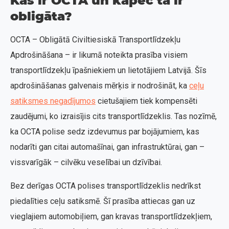
Kas ir OCTA un kāpēc tā ir
obligāta?
OCTA – Obligātā Civiltiesiskā Transportlīdzekļu
Apdrošināšana – ir likumā noteikta prasība visiem
transportlīdzekļu īpašniekiem un lietotājiem Latvijā. Šīs
apdrošināšanas galvenais mērķis ir nodrošināt, ka
ceļu
satiksmes negadījumos
cietušajiem tiek kompensēti
zaudējumi, ko izraisījis cits transportlīdzeklis. Tas nozīmē,
ka OCTA polise sedz izdevumus par bojājumiem, kas
nodarīti gan citai automašīnai, gan infrastruktūrai, gan –
vissvarīgāk – cilvēku veselībai un dzīvībai.
Bez derīgas OCTA polises transportlīdzeklis nedrīkst
piedalīties ceļu satiksmē. Šī prasība attiecas gan uz
vieglajiem automobiļiem, gan kravas transportlīdzekļiem,