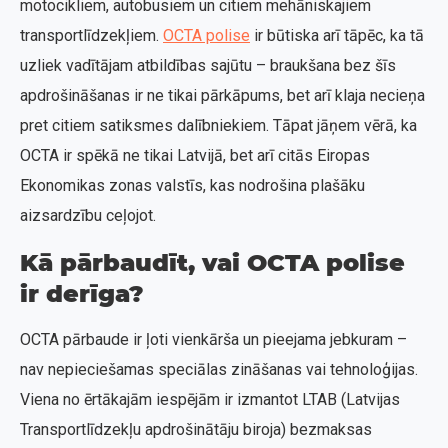
motocikliem, autobusiem un citiem mehāniskajiem
transportlīdzekļiem.
OCTA polise
ir būtiska arī tāpēc, ka tā
uzliek vadītājam atbildības sajūtu – braukšana bez šīs
apdrošināšanas ir ne tikai pārkāpums, bet arī klaja necieņa
pret citiem satiksmes dalībniekiem. Tāpat jāņem vērā, ka
OCTA ir spēkā ne tikai Latvijā, bet arī citās Eiropas
Ekonomikas zonas valstīs, kas nodrošina plašāku
aizsardzību ceļojot.
Kā pārbaudīt, vai OCTA polise
ir derīga?
OCTA pārbaude ir ļoti vienkārša un pieejama jebkuram –
nav nepieciešamas speciālas zināšanas vai tehnoloģijas.
Viena no ērtākajām iespējām ir izmantot LTAB (Latvijas
Transportlīdzekļu apdrošinātāju biroja) bezmaksas