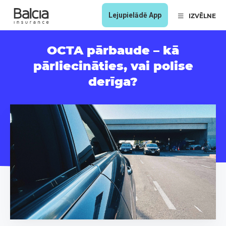
Lejupielādē App
IZVĒLNE
OCTA pārbaude – kā
pārliecināties, vai polise
derīga?