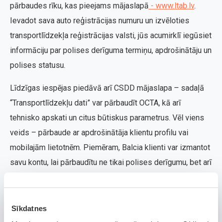
pārbaudes rīku, kas pieejams mājaslapā
- www.ltab.lv
.
Ievadot sava auto reģistrācijas numuru un izvēloties
transportlīdzekļa reģistrācijas valsti, jūs acumirklī iegūsiet
informāciju par polises derīguma termiņu, apdrošinātāju un
polises statusu.
Līdzīgas iespējas piedāvā arī CSDD mājaslapa – sadaļā
“Transportlīdzekļu dati” var pārbaudīt OCTA, kā arī
tehnisko apskati un citus būtiskus parametrus. Vēl viens
veids – pārbaude ar apdrošinātāja klientu profilu vai
mobilajām lietotnēm. Piemēram, Balcia klienti var izmantot
savu kontu, lai pārbaudītu ne tikai polises derīgumu, bet arī
veiktu polises pagarināšanu vai iegādi.
Visas šīs pārbaudes ir bezmaksas un pieejamas 24/7.
Sīkdatnes
Pārbaudei nav nepieciešama reģistrēšanās vai