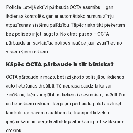
Policija Latvijā aktīvi pārbauda OCTA esamību – gan
ikdienas kontrolēs, gan ar automātisko numura zīmju
atpazīšanas sistēmu palīdzību. Tāpēc risks tikt pieķertam
bez polises ir ļoti augsts. No otras puses – OCTA
pārbaude un savlaicīga polises iegāde ļauj izvairīties no
visiem šiem riskiem.
Kāpēc OCTA pārbaude ir tik būtiska?
OCTA pārbaude ir mazs, bet izšķirošs solis jūsu ikdienas
auto lietošanas drošībā. Tā neprasa daudz laika vai
zināšanu, taču var glābt no lieliem izdevumiem, neērtībām
un tiesiskiem riskiem. Regulāra pārbaude palīdz uzturēt
kontroli pār savām saistībām kā transportlīdzekļa
īpašniekam un pierāda atbildīgu attieksmi pret satiksmes
drošību.