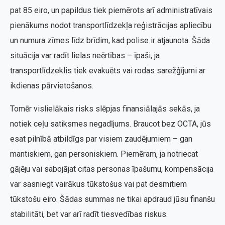
pat 85 eiro, un papildus tiek piemērots arī administratīvais
pienākums nodot transportlīdzekļa reģistrācijas apliecību
un numura zīmes līdz brīdim, kad polise ir atjaunota. Šāda
situācija var radīt lielas neērtības – īpaši, ja
transportlīdzeklis tiek evakuēts vai rodas sarežģījumi ar
ikdienas pārvietošanos.
Tomēr vislielākais risks slēpjas finansiālajās sekās, ja
notiek ceļu satiksmes negadījums. Braucot bez OCTA, jūs
esat pilnībā atbildīgs par visiem zaudējumiem – gan
mantiskiem, gan personiskiem. Piemēram, ja notriecat
gājēju vai sabojājat citas personas īpašumu, kompensācija
var sasniegt vairākus tūkstošus vai pat desmitiem
tūkstošu eiro. Šādas summas ne tikai apdraud jūsu finanšu
stabilitāti, bet var arī radīt tiesvedības riskus.