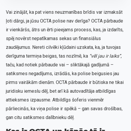
Vai zinājāt, ka pat viens neuzmanības brīdis var izmaksāt
ļoti dārgi, ja jūsu OCTA polise nav derīga? OCTA pārbaude
ir vienkāršs, ātrs un ērti pieejams process, kas, ja izdarīts,
spēj novērst nepatīkamas sekas un finansiālus
zaudējumus. Nereti cilvēki kļūdaini uzskata, ka, ja tuvojas
derīguma termiņa beigas, tas nozīmē, ka
“vēl jau ir laiks”
,
taču, kad notiek pārbaude vai – sliktākajā gadījumā –
satiksmes negadījums, izrādās, ka polise beigusies jau
pirms vairākām dienām. OCTA pārbaude ir būtiska ne tikai
juridisku iemeslu dēļ, bet arī kā autovadītāja atbildīgas
attieksmes izpausme. Atbildīgs šoferis vienmēr
pārliecinās, ka viņa polise ir spēkā – gan savas drošības,
gan citu satiksmes dalībnieku dēļ.