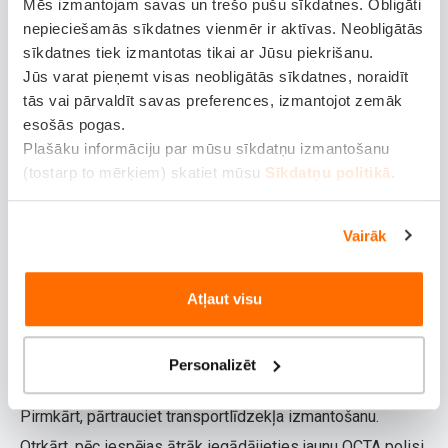
Mēs izmantojam savas un trešo pušu sīkdatnes. Obligāti
autorizācija – tikai transportlīdzekļa valsts numurs. Tas ir
nepieciešamās sīkdatnes vienmēr ir aktīvas. Neobligātās
efektīvs veids, kā izvairīties no situācijas, kurā neapzināti
sīkdatnes tiek izmantotas tikai ar Jūsu piekrišanu.
piedalāties satiksmē ar nederīgu OCTA polisi.
Jūs varat pieņemt visas neobligātās sīkdatnes, noraidīt
tās vai pārvaldīt savas preferences, izmantojot zemāk
Ko darīt, ja OCTA ir beigusies?
esošās pogas.
Plašāku informāciju par mūsu sīkdatņu izmantošanu
Ja, veicot OCTA pārbaudi, redzat, ka polise ir beigusies
(tostarp to mērķiem) skatiet mūsu
Sīkdatņu politikā
.
vai tās termiņš drīzumā beigsies, svarīgi nekavējoties
rīkoties. Nedrīkst turpināt braukt ar transportlīdzekli, kam
Vairāk
nav spēkā esošas OCTA polises – tas ir pārkāpums, par
kuru piemēro sodu. Pat tad, ja jums ir tikai viens vai divi
Atļaut visu
dienas bez polises, tas var radīt nopietnas sekas. Turklāt
šādi pārtraukumi nereti
ietekmē OCTA polises cenu
Personalizēt
nākotnē.
Pirmkārt, pārtrauciet transportlīdzekļa izmantošanu.
Otrkārt, pēc iespējas ātrāk iegādājieties jaunu OCTA polisi.