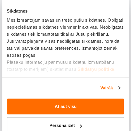
Ja Check Engine lampiņa iedegas un deg nepārtraukti,
Sīkdatnes
visbiežāk tas nozīmē, ka sistēma ir konstatējusi kļūdu, kas
Mēs izmantojam savas un trešo pušu sīkdatnes. Obligāti
prasa uzmanību, taču automašīna var turpināt darboties.
nepieciešamās sīkdatnes vienmēr ir aktīvas. Neobligātās
sīkdatnes tiek izmantotas tikai ar Jūsu piekrišanu.
Šādā gadījumā jūs vēl drīkstat turpināt braukšanu, bet
Jūs varat pieņemt visas neobligātās sīkdatnes, noraidīt
ieteicams ierobežot ātrumu un paātrinājumus, kā arī pie
tās vai pārvaldīt savas preferences, izmantojot zemāk
pirmās iespējas pārbaudīt auto. Tomēr, ja lampiņa sāk
esošās pogas.
mirgot, tā ir pazīme, ka pastāv nopietna problēma –
Plašāku informāciju par mūsu sīkdatņu izmantošanu
(tostarp to mērķiem) skatiet mūsu
Sīkdatņu politikā
.
piemēram, dzinēja aizdedzes traucējumi, kas var bojāt
katalizatoru. Šādā gadījumā braukšanu nekavējoties
Vairāk
jāpārtrauc, lai izvairītos no dārgākiem bojājumiem vai pat
bīstamām situācijām uz ceļa.
Atļaut visu
Pirmie soļi, ko veikt pašam
Kad iedegas Check Engine lampiņa, ir vairāki vienkārši
Personalizēt