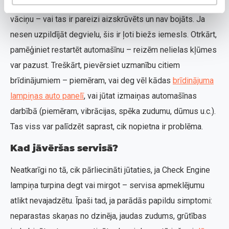
soļi, ko varat veikt uzreiz. Pirmkārt, pārbaudiet degvielas
vāciņu – vai tas ir pareizi aizskrūvēts un nav bojāts. Ja
nesen uzpildījāt degvielu, šis ir ļoti biežs iemesls. Otrkārt,
pamēģiniet restartēt automašīnu – reizēm nelielas kļūmes
var pazust. Treškārt, pievērsiet uzmanību citiem
brīdinājumiem – piemēram, vai deg vēl kādas
brīdinājuma
lampiņas auto panelī
, vai jūtat izmaiņas automašīnas
darbībā (piemēram, vibrācijas, spēka zudumu, dūmus u.c.).
Tas viss var palīdzēt saprast, cik nopietna ir problēma.
Kad jāvēršas servisā?
Neatkarīgi no tā, cik pārliecināti jūtaties, ja Check Engine
lampiņa turpina degt vai mirgot – servisa apmeklējumu
atlikt nevajadzētu. Īpaši tad, ja parādās papildu simptomi:
neparastas skaņas no dzinēja, jaudas zudums, grūtības