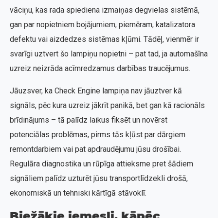
vāciņu, kas rada spiediena izmaiņas degvielas sistēmā,
gan par nopietniem bojājumiem, piemēram, katalizatora
defektu vai aizdedzes sistēmas kļūmi. Tādēļ, vienmēr ir
svarīgi uztvert šo lampiņu nopietni – pat tad, ja automašīna
uzreiz neizrāda acīmredzamus darbības traucējumus.
Jāuzsver, ka Check Engine lampiņa nav jāuztver kā
signāls, pēc kura uzreiz jākrīt panikā, bet gan kā racionāls
brīdinājums – tā palīdz laikus fiksēt un novērst
potenciālas problēmas, pirms tās kļūst par dārgiem
remontdarbiem vai pat apdraudējumu jūsu drošībai.
Regulāra diagnostika un rūpīga attieksme pret šādiem
signāliem palīdz uzturēt jūsu transportlīdzekli drošā,
ekonomiskā un tehniski kārtīgā stāvoklī.
Biežākie iemesli, kāpēc