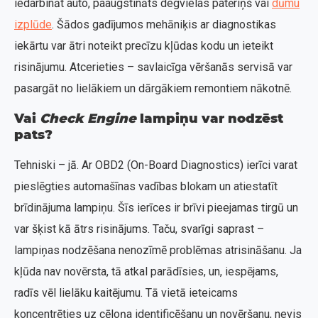
iedarbināt auto, paaugstināts degvielas patēriņš vai
dūmu
izplūde
. Šādos gadījumos mehāniķis ar diagnostikas
iekārtu var ātri noteikt precīzu kļūdas kodu un ieteikt
risinājumu. Atcerieties – savlaicīga vēršanās servisā var
pasargāt no lielākiem un dārgākiem remontiem nākotnē.
Vai
Check Engine
lampiņu var nodzēst
pats?
Tehniski – jā. Ar OBD2 (On-Board Diagnostics) ierīci varat
pieslēgties automašīnas vadības blokam un atiestatīt
brīdinājuma lampiņu. Šīs ierīces ir brīvi pieejamas tirgū un
var šķist kā ātrs risinājums. Taču, svarīgi saprast –
lampiņas nodzēšana nenozīmē problēmas atrisināšanu. Ja
kļūda nav novērsta, tā atkal parādīsies, un, iespējams,
radīs vēl lielāku kaitējumu. Tā vietā ieteicams
koncentrēties uz cēloņa identificēšanu un novēršanu, nevis