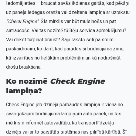
Iedomājieties – braucat savās ikdienas gaitās, kad pēkšņi
uz paneļa iedegas oranža vai dzeltena lampiņa ar uzrakstu
“Check Engine”
. Šis mirklis var būt mulsinošs un pat
satraucošs. Vai tas nozīmē tūlītēju servisa apmeklējumu?
Vai drīkst turpināt braukt? Šajā rakstā soli pa solim
paskaidrosim, ko darīt, kad parādās šī brīdinājuma zīme,
kā izvairīties no lielākām problēmām un kā nodrošināt
drošu braukšanu.
Ko nozīmē
Check Engine
lampiņa?
Check Engine jeb dzinēja pārbaudes lampiņa ir viena no
svarīgākajām brīdinājuma lampiņām auto panelī, un tās
mērķis ir informēt autovadītāju, ka transportlīdzekļa
dzinējs vai ar to saistītās sistēmas nav pilnībā kārtībā. Šī