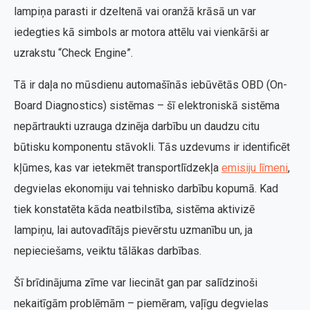
lampiņa parasti ir dzeltenā vai oranžā krāsā un var
iedegties kā simbols ar motora attēlu vai vienkārši ar
uzrakstu “Check Engine”.
Tā ir daļa no mūsdienu automašīnās iebūvētās OBD (On-
Board Diagnostics) sistēmas – šī elektroniskā sistēma
nepārtraukti uzrauga dzinēja darbību un daudzu citu
būtisku komponentu stāvokli. Tās uzdevums ir identificēt
kļūmes, kas var ietekmēt transportlīdzekļa
emisiju līmeni
,
degvielas ekonomiju vai tehnisko darbību kopumā. Kad
tiek konstatēta kāda neatbilstība, sistēma aktivizē
lampiņu, lai autovadītājs pievērstu uzmanību un, ja
nepieciešams, veiktu tālākas darbības.
Šī brīdinājuma zīme var liecināt gan par salīdzinoši
nekaitīgām problēmām – piemēram, vaļīgu degvielas