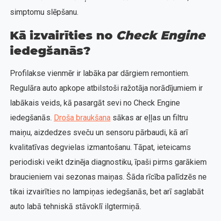
simptomu slēpšanu.
Kā izvairīties no
Check Engine
iedegšanās?
Profilakse vienmēr ir labāka par dārgiem remontiem.
Regulāra auto apkope atbilstoši ražotāja norādījumiem ir
labākais veids, kā pasargāt sevi no Check Engine
iedegšanās.
Droša braukšana
sākas ar eļļas un filtru
maiņu, aizdedzes sveču un sensoru pārbaudi, kā arī
kvalitatīvas degvielas izmantošanu. Tāpat, ieteicams
periodiski veikt dzinēja diagnostiku, īpaši pirms garākiem
braucieniem vai sezonas maiņas. Šāda rīcība palīdzēs ne
tikai izvairīties no lampiņas iedegšanās, bet arī saglabāt
auto labā tehniskā stāvoklī ilgtermiņā.