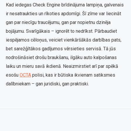
Kad iedegas Check Engine brīdinājuma lampiņa, galvenais
ir nesatraukties un rīkoties apdomīgi. Šī zīme var liecināt
gan par niecīgu traucējumu, gan par nopietnu dzinēja
bojājumu. Svarīgākais – ignorēt to nedrīkst. Pārbaudiet
iespējamos cēloņus, veiciet vienkāršākās darbības pats,
bet sarežģītākos gadījumos vērsieties servisā. Tā jūs
nodrošināsiet drošu braukšanu, ilgāku auto kalpošanas
laiku un mieru savā ikdienā. Neaizmirstiet arī par spēkā
esošu
OCTA
polisi, kas ir būtiska ikvienam satiksmes
dalībniekam – gan juridiski, gan praktiski.