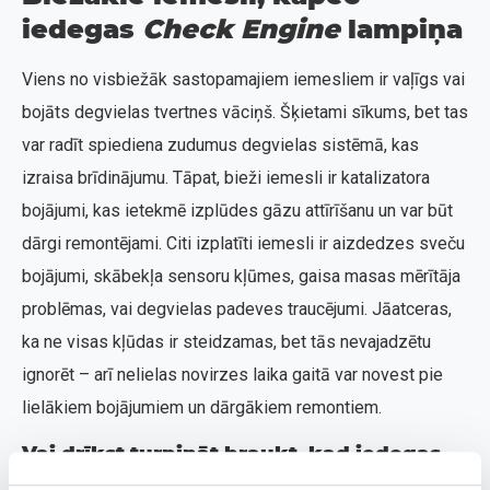
iedegas
Check Engine
lampiņa
Viens no visbiežāk sastopamajiem iemesliem ir vaļīgs vai
bojāts degvielas tvertnes vāciņš. Šķietami sīkums, bet tas
var radīt spiediena zudumus degvielas sistēmā, kas
izraisa brīdinājumu. Tāpat, bieži iemesli ir katalizatora
bojājumi, kas ietekmē izplūdes gāzu attīrīšanu un var būt
dārgi remontējami. Citi izplatīti iemesli ir aizdedzes sveču
bojājumi, skābekļa sensoru kļūmes, gaisa masas mērītāja
problēmas, vai degvielas padeves traucējumi. Jāatceras,
ka ne visas kļūdas ir steidzamas, bet tās nevajadzētu
ignorēt – arī nelielas novirzes laika gaitā var novest pie
lielākiem bojājumiem un dārgākiem remontiem.
Vai drīkst turpināt braukt, kad iedegas
Check Engine
?