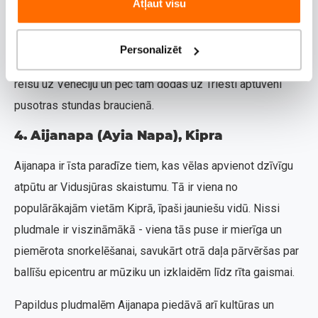
Atļaut visu
Finansiāli Trieste ir pieejamāka nekā daudzi citi Itālijas
tūrisma centri. Tā kā Triestei tuvākā lielā lidosta ir
Personalizēt
Venēcijā, bieži ceļotāji izvēlas kombinēt - lido ar tiešo
reisu uz Venēciju un pēc tam dodas uz Triesti aptuveni
pusotras stundas braucienā.
4. Aijanapa (Ayia Napa), Kipra
Aijanapa ir īsta paradīze tiem, kas vēlas apvienot dzīvīgu
atpūtu ar Vidusjūras skaistumu. Tā ir viena no
populārākajām vietām Kiprā, īpaši jauniešu vidū. Nissi
pludmale ir viszināmākā - viena tās puse ir mierīga un
piemērota snorkelēšanai, savukārt otrā daļa pārvēršas par
ballīšu epicentru ar mūziku un izklaidēm līdz rīta gaismai.
Papildus pludmalēm Aijanapa piedāvā arī kultūras un