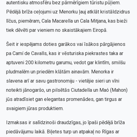
autentisku atmosfēru bez pārmērīgiem tūristu pūļiem.
Pēdējā brīža ceļojumi uz Menorku ļauj atklāt kristāldzidrus
līčus, piemēram, Cala Macarella un Cala Mitjana, kas bieži
tiek dēvēti par vieniem no skaistākajiem Eiropā.
Šeit ir iespējams doties garākos vai īsākos pārgājienos
pa Camí de Cavalls, kas ir vēsturiska piekrastes taka ar
aptuveni 200 kilometru garumu, vedot gar klintīm, smilšu
pludmalēm un priedēm klātām ainavām. Menorka ir
slavena arī ar savu gastronomiju - vietējie sieri un vīni
noteikti jānogaršo, un pilsētās Ciutadella un Maó (Mahon)
jūs atradīsiet gan elegantas promenādes, gan tirgus ar
svaigiem jūras produktiem.
Izmaksas ir salīdzinoši draudzīgas, jo īpaši pēdējā brīža
piedāvājumu laikā. Biļetes turp un atpakaļ no Rīgas ar