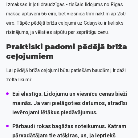
Izmaksas ir ļoti draudzīgas - tiešais lidojums no Rīgas
maksā aptuveni 66 eiro, bet viesnīca trim naktīm ap 250
eiro. Tāpēc pēdējā brīža ceļojumi uz Gdaņsku ir lielisks
risinājums, ja vēlaties atpūtu par saprātīgu cenu.
Praktiski padomi pēdējā brīža
ceļojumiem
Lai pēdējā brīža ceļojumi būtu patiešām baudāmi, ir daži
zelta likumi:
Esi elastīgs.
Lidojumu un viesnīcu cenas bieži
mainās. Ja vari pielāgoties datumos, atradīsi
ievērojami lētākus piedāvājumus.
Pārbaudi rokas bagāžas noteikumus.
Katram
pārvadātājam tie atšķiras, un, ja iepriekš