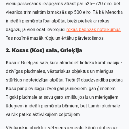
vienu pārsēšanos iespējams atrast par 525–720 eiro, bet
viesnīca trim naktīm izmaksās ap 500 eiro. Tā kā Menorka
ir ideāli piemērota īsai atpūtai, bieži pietiek ar rokas
bagāžu, ja vien esat ievērojuši
rokas bagāžas noteikumus
.
Tas nozīmē mazāk rūpju un ērtāku pārvietošanos.
2. Kosas (Kos) sala, Grieķija
Kosa ir Grieķijas sala, kurā atradīsiet lielisku kombināciju -
dzīvīgas pludmales, vēsturiskus objektus un mierīgus
stūrīšus nesteidzīgai atpūtai. Tieši šī daudzveidība padara
Kosu par pievilcīgu izvēli gan jauniešiem, gan ģimenēm.
Tigaki pludmale ar savu garo smilšu joslu un mierīgajiem
ūdeņiem ir ideāli piemērota bērniem, bet Lambi pludmale
vairāk patiks aktīvākajiem ceļotājiem.
Vēsturiskie objekti ir vēl viens iemesls, kāpēc doties uz