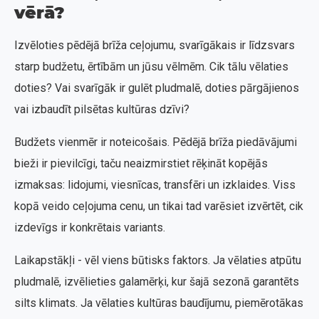
vērā?
Izvēloties pēdējā brīža ceļojumu, svarīgākais ir līdzsvars
starp budžetu, ērtībām un jūsu vēlmēm. Cik tālu vēlaties
doties? Vai svarīgāk ir gulēt pludmalē, doties pārgājienos
vai izbaudīt pilsētas kultūras dzīvi?
Budžets vienmēr ir noteicošais. Pēdējā brīža piedāvājumi
bieži ir pievilcīgi, taču neaizmirstiet rēķināt kopējās
izmaksas: lidojumi, viesnīcas, transfēri un izklaides. Viss
kopā veido ceļojuma cenu, un tikai tad varēsiet izvērtēt, cik
izdevīgs ir konkrētais variants.
Laikapstākļi - vēl viens būtisks faktors. Ja vēlaties atpūtu
pludmalē, izvēlieties galamērķi, kur šajā sezonā garantēts
silts klimats. Ja vēlaties kultūras baudījumu, piemērotākas