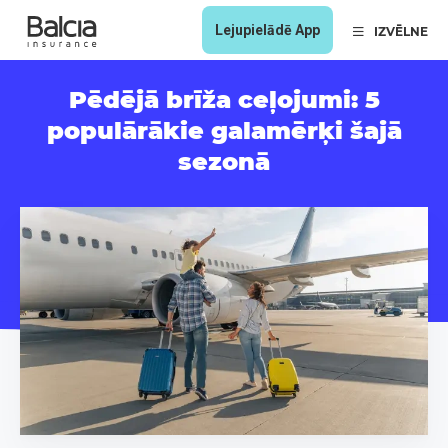
Lejupielādē App
IZVĒLNE
Pēdējā brīža ceļojumi: 5
populārākie galamērķi šajā
sezonā