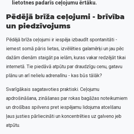
lietotnes padarīs ceļojumu ērtāku.
Pēdējā brīža ceļojumi - brīvība
un piedzīvojums
Pēdējā brīža ceļojumi ir iespēja izbaudīt spontanitāti -
iemest somā pāris lietas, izvēlēties galamērķi un jau pēc
dažām dienām staigāt pa ielām, kuras vakar redzējāt tikai
internetā. Tie piedāvā atpūtu par draudzīgu cenu, gatavu
plānu un arī nelielu adrenalīnu - kas būs tālāk?
Svarīgākais sagatavoties praktiski. Ceļojumu
apdrošināšana, zināšanas par rokas bagāžas noteikumiem
un drošības spilvens pret iespējamu lidojuma atcelšanu
ļaus justies pārliecināti un koncentrēties uz galveno jeb
atpūtu.