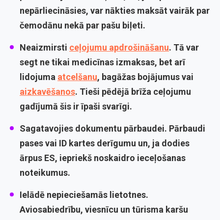
nepārliecināsies, var nākties maksāt vairāk par
čemodānu nekā par pašu biļeti.
Neaizmirsti
ceļojumu apdrošināšanu
.
Tā var
segt ne tikai medicīnas izmaksas, bet arī
lidojuma
atcelšanu
, bagāžas bojājumus vai
aizkavēšanos
. Tieši pēdējā brīža ceļojumu
gadījumā šis ir īpaši svarīgi.
Sagatavojies dokumentu pārbaudei.
Pārbaudi
pases vai ID kartes derīgumu un, ja dodies
ārpus ES, iepriekš noskaidro ieceļošanas
noteikumus.
Ielādē nepieciešamās lietotnes.
Aviosabiedrību, viesnīcu un tūrisma karšu