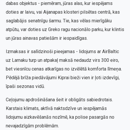
dabas objektus - piemēram, jūras alas, kur iespējams
doties ar laivu, vai Aijanapas klosteri pilsētas centrā, kas
saglabājis senatnīgu šarmu. Tie, kas vēlas mierīgāku
atpūtu, var doties uz Greko ragu nacionālo parku, kur klintis
un jūras ainavas patiešām ir iespaidīgas.
Izmaksas ir salīdzinoši pieejamas - lidojums ar AirBaltic
uz Larnaku turp un atpakaļ maksā nedaudz virs 300 eiro,
bet viesnīcu cenas atkarīgas no izvēlētā komforta līmeņa.
Pēdējā brīža piedāvājumi Kiprai bieži vien ir ļoti izdevīgi,
īpaši sezonas vidū.
Ceļojumu apdrošināšana šeit ir obligāts sabiedrotais.
Karstais klimats, aktīvā naktsdzīve un iespējamās
lidojumu aizkavēšanās nozīmē, ka polise pasargās no
nevajadzīgām problēmām.