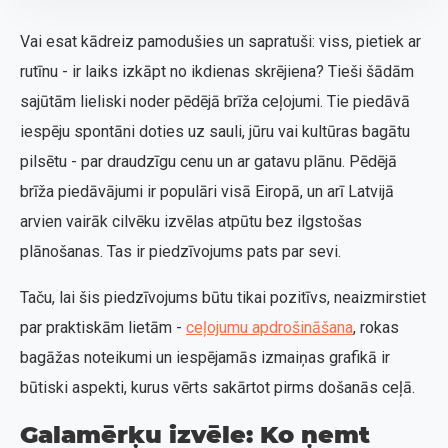
Vai esat kādreiz pamodušies un sapratuši: viss, pietiek ar
rutīnu - ir laiks izkāpt no ikdienas skrējiena? Tieši šādām
sajūtām lieliski noder pēdējā brīža ceļojumi. Tie piedāvā
iespēju spontāni doties uz sauli, jūru vai kultūras bagātu
pilsētu - par draudzīgu cenu un ar gatavu plānu. Pēdējā
brīža piedāvājumi ir populāri visā Eiropā, un arī Latvijā
arvien vairāk cilvēku izvēlas atpūtu bez ilgstošas
plānošanas. Tas ir piedzīvojums pats par sevi.
Taču, lai šis piedzīvojums būtu tikai pozitīvs, neaizmirstiet
par praktiskām lietām -
ceļojumu apdrošināšana
, rokas
bagāžas noteikumi un iespējamās izmaiņas grafikā ir
būtiski aspekti, kurus vērts sakārtot pirms došanās ceļā.
Galamērķu izvēle: Ko ņemt