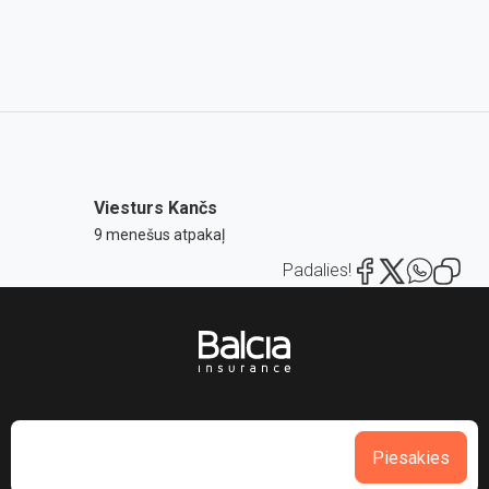
Viesturs Kančs
9 menešus atpakaļ
Padalies!
Piesakies