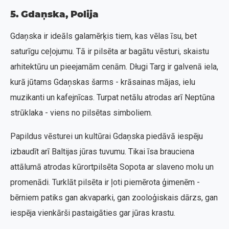
5. Gdaņska, Polija
Gdaņska ir ideāls galamērķis tiem, kas vēlas īsu, bet
saturīgu ceļojumu. Tā ir pilsēta ar bagātu vēsturi, skaistu
arhitektūru un pieejamām cenām. Długi Targ ir galvenā iela,
kurā jūtams Gdaņskas šarms - krāsainas mājas, ielu
muzikanti un kafejnīcas. Turpat netālu atrodas arī Neptūna
strūklaka - viens no pilsētas simboliem.
Papildus vēsturei un kultūrai Gdaņska piedāvā iespēju
izbaudīt arī Baltijas jūras tuvumu. Tikai īsa brauciena
attālumā atrodas kūrortpilsēta Sopota ar slaveno molu un
promenādi. Turklāt pilsēta ir ļoti piemērota ģimenēm -
bērniem patiks gan akvaparki, gan zooloģiskais dārzs, gan
iespēja vienkārši pastaigāties gar jūras krastu.