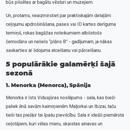
būs pilsētas ar bagātu vēsturi un muzejiem.
Un, protams, neaizmirstiet par praktiskajām detaļām:
ceļojumu apdrošināšana, pases vai ID kartes derīguma
termiņš, rokas bagāžas noteikumiem atbilstošs
čemodāns un neliels “plāns B” - gadījumam, ja nākas
saskarties ar lidojuma atcelšanu vai pārcelšanu.
5 populārākie galamērķi šajā
sezonā
1. Menorka (Menorca), Spānija
Menorka ir īsts Vidusjūras noslēpums - sala, kas bieži
paliek ēnā savām kaimiņienēm Maljorkai un Ibizai, taču
tieši tas piešķir tai īpašu pievilcību. Sala ir ideāli piemērota
ceļotājiem, kuri vēlas mieru, skaistas ainavas un