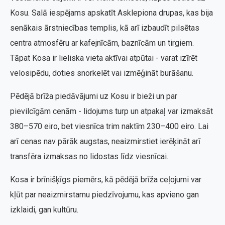
Kosu. Salā iespējams apskatīt Asklepiona drupas, kas bija
senākais ārstniecības templis, kā arī izbaudīt pilsētas
centra atmosfēru ar kafejnīcām, baznīcām un tirgiem.
Tāpat Kosa ir lieliska vieta aktīvai atpūtai - varat izīrēt
velosipēdu, doties snorkelēt vai izmēģināt burāšanu.
Pēdējā brīža piedāvājumi uz Kosu ir bieži un par
pievilcīgām cenām - lidojums turp un atpakaļ var izmaksāt
380–570 eiro, bet viesnīca trim naktīm 230–400 eiro. Lai
arī cenas nav pārāk augstas, neaizmirstiet ierēķināt arī
transfēra izmaksas no lidostas līdz viesnīcai.
Kosa ir brīnišķīgs piemērs, kā pēdējā brīža ceļojumi var
kļūt par neaizmirstamu piedzīvojumu, kas apvieno gan
izklaidi, gan kultūru.